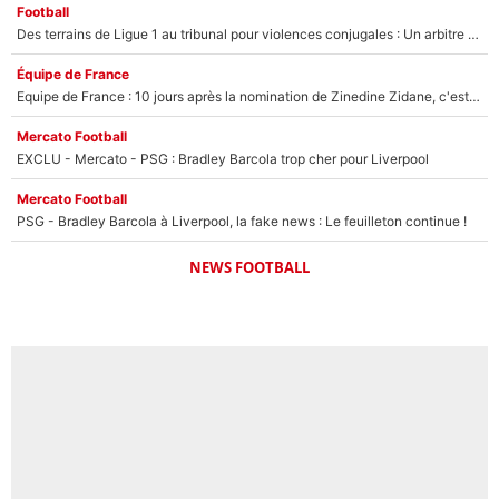
Football
Des terrains de Ligue 1 au tribunal pour violences conjugales : Un arbitre français encourt une peine de 18 mois de prison !
Équipe de France
Equipe de France : 10 jours après la nomination de Zinedine Zidane, c'est au tour de son fils de prendre un nouveau départ !
Mercato Football
EXCLU - Mercato - PSG : Bradley Barcola trop cher pour Liverpool
Mercato Football
PSG - Bradley Barcola à Liverpool, la fake news : Le feuilleton continue !
NEWS FOOTBALL