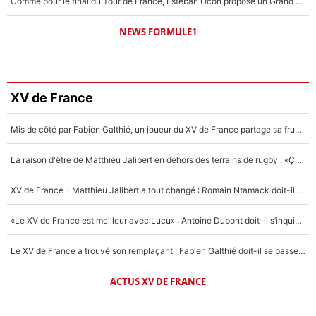
Comme pour le final du Tour de France, Esteban Ocon propose un Grand Prix de Formule 1 à Paris : «Autour de l’Arc de Triomphe, ce serait génial» !
NEWS FORMULE1
XV de France
Mis de côté par Fabien Galthié, un joueur du XV de France partage sa frustration : «ils ne me l’ont pas dit tout de suite»
La raison d'être de Matthieu Jalibert en dehors des terrains de rugby : «Ça m'atteint autant que si tu touches à un membre de ma famille»
XV de France - Matthieu Jalibert a tout changé : Romain Ntamack doit-il s’inquiéter pour sa place à un an de la Coupe du monde ?
«Le XV de France est meilleur avec Lucu» : Antoine Dupont doit-il s’inquiéter pour sa place ?
Le XV de France a trouvé son remplaçant : Fabien Galthié doit-il se passer d'Antoine Dupont ?
ACTUS XV DE FRANCE