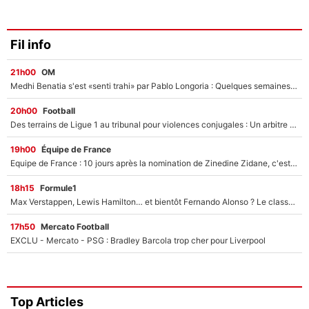
Fil info
21h00
OM
Medhi Benatia s'est «senti trahi» par Pablo Longoria : Quelques semaines après son départ, l'ancien directeur de football de l'OM règle ses comptes
20h00
Football
Des terrains de Ligue 1 au tribunal pour violences conjugales : Un arbitre français encourt une peine de 18 mois de prison !
19h00
Équipe de France
Equipe de France : 10 jours après la nomination de Zinedine Zidane, c'est au tour de son fils de prendre un nouveau départ !
18h15
Formule1
Max Verstappen, Lewis Hamilton… et bientôt Fernando Alonso ? Le classement des pilotes les mieux payés en Formule 1 risque de changer !
17h50
Mercato Football
EXCLU - Mercato - PSG : Bradley Barcola trop cher pour Liverpool
Top Articles