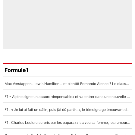
Formule1
Max Verstappen, Lewis Hamilton… et bientôt Fernando Alonso ? Le classement des pilotes les mieux payés en Formule 1 risque de changer !
F1 - Alpine signe un accord «impensable» et va entrer dans une nouvelle dimension : Grande nouvelle pour Pierre Gasly !
F1 : « Je lui ai fait un câlin, puis j’ai dû partir...», le témoignage émouvant de Max Verstappen sur sa fille
F1 : Charles Leclerc surpris par les paparazzis avec sa femme, les rumeurs étaient vraies !