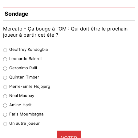
Sondage
Mercato - Ça bouge à l’OM : Qui doit être le prochain
joueur à partir cet été ?
Geoffrey Kondogbia
Geoffrey Kondogbia
38%
Leonardo Balerdi
Leonardo Balerdi
Geronimo Rulli
32%
Quinten Timber
Geronimo Rulli
Pierre-Emile Hojbjerg
5%
Neal Maupay
Quinten Timber
Amine Harit
1%
Faris Moumbagna
Pierre-Emile Hojbjerg
Un autre joueur
9%
VOTER