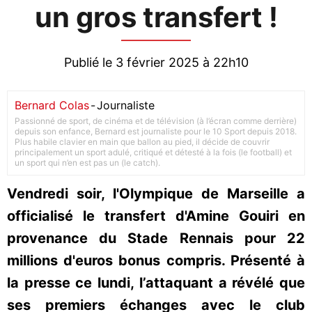
un gros transfert !
Publié le 3 février 2025 à 22h10
Bernard Colas
-
Journaliste
Passionné de sport, de cinéma et de télévision (à l’écran comme derrière)
depuis son enfance, Bernard est journaliste pour le 10 Sport depuis 2018.
Plus habile clavier en main que ballon au pied, il décide de couvrir
principalement un sport adulé, critiqué et détesté à la fois (le football) et
un sport qui n’en est pas un (le catch).
Vendredi soir, l'Olympique de Marseille a
officialisé le transfert d'Amine Gouiri en
provenance du Stade Rennais pour 22
millions d'euros bonus compris. Présenté à
la presse ce lundi, l’attaquant a révélé que
ses premiers échanges avec le club