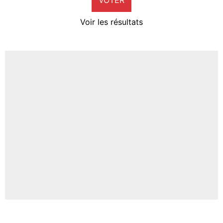
Neal Maupay
4%
Voir les résultats
Amine Harit
3%
Faris Moumbagna
4%
Un autre joueur
5%
1615 personnes ont participé aux votes.