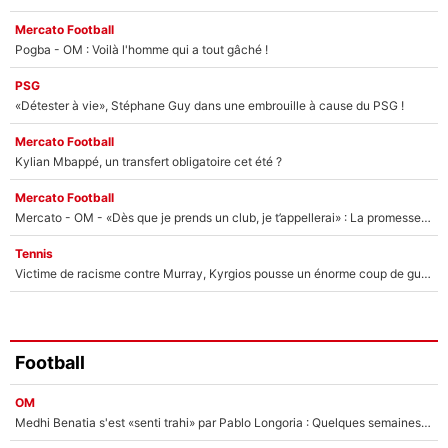
Mercato Football
Pogba - OM : Voilà l'homme qui a tout gâché !
PSG
«Détester à vie», Stéphane Guy dans une embrouille à cause du PSG !
Mercato Football
Kylian Mbappé, un transfert obligatoire cet été ?
Mercato Football
Mercato - OM - «Dès que je prends un club, je t’appellerai» : La promesse de Marcelino au moment de claquer la porte
Tennis
Victime de racisme contre Murray, Kyrgios pousse un énorme coup de gueule !
Football
OM
Medhi Benatia s'est «senti trahi» par Pablo Longoria : Quelques semaines après son départ, l'ancien directeur de football de l'OM règle ses comptes