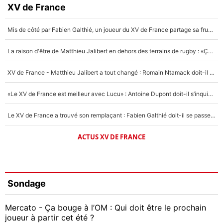
XV de France
Mis de côté par Fabien Galthié, un joueur du XV de France partage sa frustration : «ils ne me l’ont pas dit tout de suite»
La raison d'être de Matthieu Jalibert en dehors des terrains de rugby : «Ça m'atteint autant que si tu touches à un membre de ma famille»
XV de France - Matthieu Jalibert a tout changé : Romain Ntamack doit-il s’inquiéter pour sa place à un an de la Coupe du monde ?
«Le XV de France est meilleur avec Lucu» : Antoine Dupont doit-il s’inquiéter pour sa place ?
Le XV de France a trouvé son remplaçant : Fabien Galthié doit-il se passer d'Antoine Dupont ?
ACTUS XV DE FRANCE
Sondage
Mercato - Ça bouge à l’OM : Qui doit être le prochain
joueur à partir cet été ?