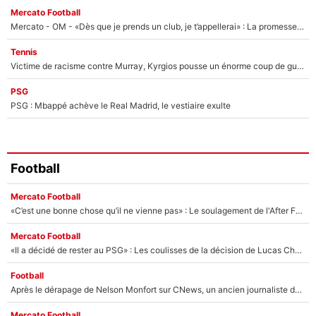
Mercato Football
Mercato - OM - «Dès que je prends un club, je t’appellerai» : La promesse de Marcelino au moment de claquer la porte
Tennis
Victime de racisme contre Murray, Kyrgios pousse un énorme coup de gueule !
PSG
PSG : Mbappé achève le Real Madrid, le vestiaire exulte
Football
Mercato Football
«C’est une bonne chose qu’il ne vienne pas» : Le soulagement de l'After Foot après le transfert avorté de Yan Diomandé au PSG
Mercato Football
«Il a décidé de rester au PSG» : Les coulisses de la décision de Lucas Chevalier pour son transfert
Football
Après le dérapage de Nelson Monfort sur CNews, un ancien journaliste de France Télévisions relance la polémique sur les incendies en Gironde
Mercato Football