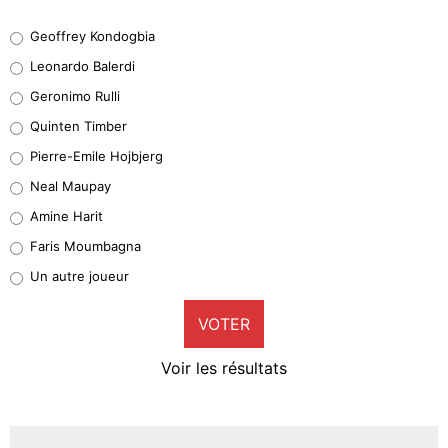
Geoffrey Kondogbia
Geoffrey Kondogbia
38%
Leonardo Balerdi
Leonardo Balerdi
Geronimo Rulli
32%
Quinten Timber
Geronimo Rulli
Pierre-Emile Hojbjerg
4%
Neal Maupay
Quinten Timber
Amine Harit
1%
Faris Moumbagna
Pierre-Emile Hojbjerg
Un autre joueur
9%
VOTER
Neal Maupay
4%
Voir les résultats
Amine Harit
3%
Faris Moumbagna