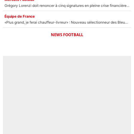
Grégory Lorenzi doit renoncer à cinq signatures en pleine crise financière : L’IA propose sept noms à l’OM pour un mercato réussi... à seulement 5M€ !
Équipe de France
«Plus grand, je ferai chauffeur-livreur» : Nouveau sélectionneur des Bleus, Zinédine Zidane s’était imaginé un avenir très différent lorsqu'il était enfant
NEWS FOOTBALL