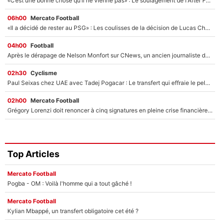
«C’est une bonne chose qu’il ne vienne pas» : Le soulagement de l'After Foot après le transfert avorté de Yan Diomandé au PSG
06h00
Mercato Football
«Il a décidé de rester au PSG» : Les coulisses de la décision de Lucas Chevalier pour son transfert
04h00
Football
Après le dérapage de Nelson Monfort sur CNews, un ancien journaliste de France Télévisions relance la polémique sur les incendies en Gironde
02h30
Cyclisme
Paul Seixas chez UAE avec Tadej Pogacar : Le transfert qui effraie le peloton, «c’est la pire des choses qui puisse arriver»
02h00
Mercato Football
Grégory Lorenzi doit renoncer à cinq signatures en pleine crise financière : L’IA propose sept noms à l’OM pour un mercato réussi... à seulement 5M€ !
Top Articles
Mercato Football
Pogba - OM : Voilà l'homme qui a tout gâché !
Mercato Football
Kylian Mbappé, un transfert obligatoire cet été ?