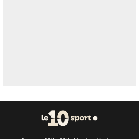
4%
Un autre joueur
5%
1464 personnes ont participé aux votes.