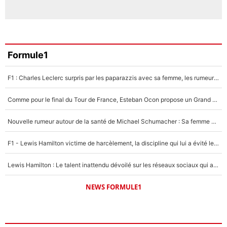
Formule1
F1 : Charles Leclerc surpris par les paparazzis avec sa femme, les rumeurs étaient vraies !
Comme pour le final du Tour de France, Esteban Ocon propose un Grand Prix de Formule 1 à Paris : «Autour de l’Arc de Triomphe, ce serait génial» !
Nouvelle rumeur autour de la santé de Michael Schumacher : Sa femme Corinna sort du silence
F1 - Lewis Hamilton victime de harcèlement, la discipline qui lui a évité le pire : «J'aurais probablement mal tourné»
Lewis Hamilton : Le talent inattendu dévoilé sur les réseaux sociaux qui a impressionné Kim Kardashian pendant leurs vacances en amoureux !
NEWS FORMULE1