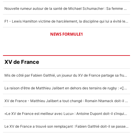
Nouvelle rumeur autour de la santé de Michael Schumacher : Sa femme Corinna sort du silence
F1 - Lewis Hamilton victime de harcèlement, la discipline qui lui a évité le pire : «J'aurais probablement mal tourné»
NEWS FORMULE1
XV de France
Mis de côté par Fabien Galthié, un joueur du XV de France partage sa frustration : «ils ne me l’ont pas dit tout de suite»
La raison d'être de Matthieu Jalibert en dehors des terrains de rugby : «Ça m'atteint autant que si tu touches à un membre de ma famille»
XV de France - Matthieu Jalibert a tout changé : Romain Ntamack doit-il s’inquiéter pour sa place à un an de la Coupe du monde ?
«Le XV de France est meilleur avec Lucu» : Antoine Dupont doit-il s’inquiéter pour sa place ?
Le XV de France a trouvé son remplaçant : Fabien Galthié doit-il se passer d'Antoine Dupont ?