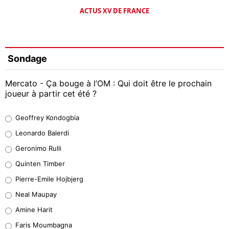
ACTUS XV DE FRANCE
Sondage
Mercato - Ça bouge à l’OM : Qui doit être le prochain
joueur à partir cet été ?
Geoffrey Kondogbia
Geoffrey Kondogbia
38%
Leonardo Balerdi
Leonardo Balerdi
Geronimo Rulli
32%
Quinten Timber
Geronimo Rulli
Pierre-Emile Hojbjerg
5%
Neal Maupay
Quinten Timber
Amine Harit
1%
Faris Moumbagna