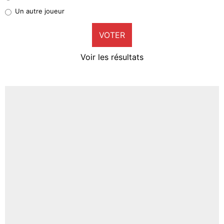
Pierre-Emile Hojbjerg
Un autre joueur
9%
VOTER
Neal Maupay
4%
Voir les résultats
Amine Harit
3%
Faris Moumbagna
5%
Un autre joueur
5%
1537 personnes ont participé aux votes.