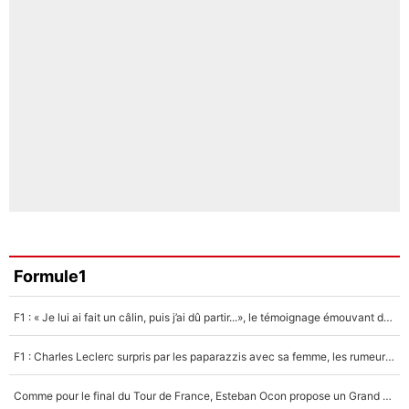
Formule1
F1 : « Je lui ai fait un câlin, puis j’ai dû partir...», le témoignage émouvant de Max Verstappen sur sa fille
F1 : Charles Leclerc surpris par les paparazzis avec sa femme, les rumeurs étaient vraies !
Comme pour le final du Tour de France, Esteban Ocon propose un Grand Prix de Formule 1 à Paris : «Autour de l’Arc de Triomphe, ce serait génial» !