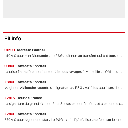
Fil info
01h00
Mercato Football
140M€ pour Yan Diomandé : Le PSG a dit non au transfert qui bat tous les records sur le mercato
00h00
Mercato Football
La crise financière continue de faire des ravages à Marseille : L’OM a placé 12 joueurs sur le marché des transferts… et ça pourrait lui rapporter près de 100M€ !
23h00
Mercato Football
Maghnes Akliouche raconte sa signature au PSG : Voilà les coulisses de son transfert de rêve à 50M€
22h15
Tour de France
La signature du grand rival de Paul Seixas est confirmée... et c'est une excellente nouvelle pour l'équipe Decathlon-CMA CGM !
22h00
Mercato Football
250M€ pour signer une star : Le PSG avait déjà réalisé une folie sur le mercato bien avant Neymar !