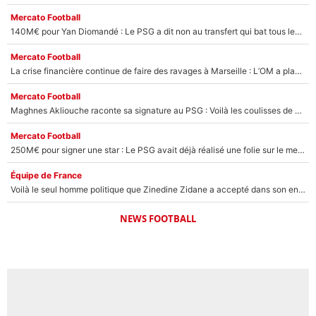
Mercato Football
140M€ pour Yan Diomandé : Le PSG a dit non au transfert qui bat tous les records sur le mercato
Mercato Football
La crise financière continue de faire des ravages à Marseille : L’OM a placé 12 joueurs sur le marché des transferts… et ça pourrait lui rapporter près de 100M€ !
Mercato Football
Maghnes Akliouche raconte sa signature au PSG : Voilà les coulisses de son transfert de rêve à 50M€
Mercato Football
250M€ pour signer une star : Le PSG avait déjà réalisé une folie sur le mercato bien avant Neymar !
Équipe de France
Voilà le seul homme politique que Zinedine Zidane a accepté dans son entourage : «Je garde un très bon souvenir de lui»
NEWS FOOTBALL