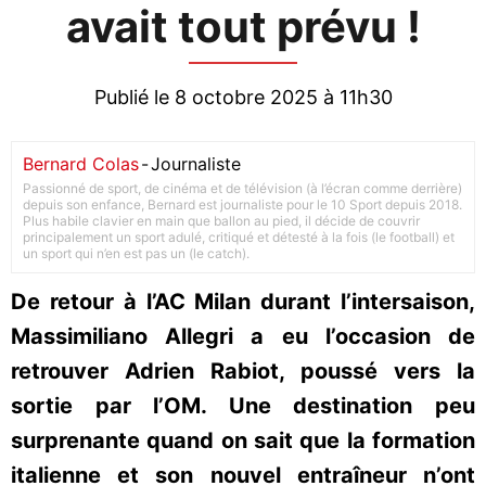
avait tout prévu !
Publié le 8 octobre 2025 à 11h30
Bernard Colas
-
Journaliste
Passionné de sport, de cinéma et de télévision (à l’écran comme derrière)
depuis son enfance, Bernard est journaliste pour le 10 Sport depuis 2018.
Plus habile clavier en main que ballon au pied, il décide de couvrir
principalement un sport adulé, critiqué et détesté à la fois (le football) et
un sport qui n’en est pas un (le catch).
De retour à l’AC Milan durant l’intersaison,
Massimiliano Allegri a eu l’occasion de
retrouver Adrien Rabiot, poussé vers la
sortie par l’OM. Une destination peu
surprenante quand on sait que la formation
italienne et son nouvel entraîneur n’ont