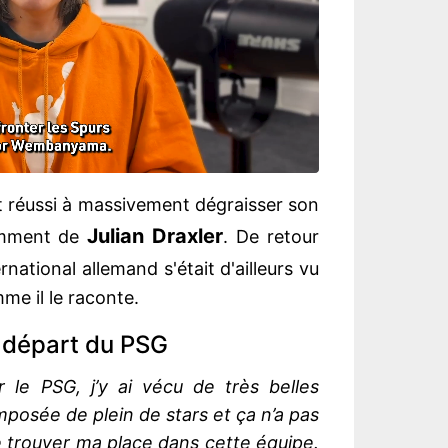
t réussi à massivement dégraisser son
Julian Draxler
tamment de
. De retour
ternational allemand s'était d'ailleurs vu
me il le raconte.
n départ du PSG
 le PSG, j’y ai vécu de très belles
posée de plein de stars et ça n’a pas
e trouver ma place dans cette équipe.