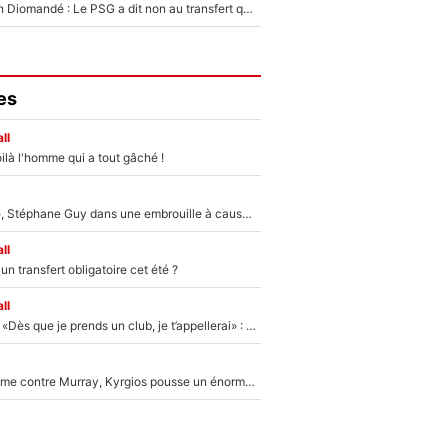
140M€ pour Yan Diomandé : Le PSG a dit non au transfert qui bat tous les records sur le mercato
es
ll
ilà l'homme qui a tout gâché !
«Détester à vie», Stéphane Guy dans une embrouille à cause du PSG !
ll
n transfert obligatoire cet été ?
ll
Mercato - OM - «Dès que je prends un club, je t’appellerai» : La promesse de Marcelino au moment de claquer la porte
Victime de racisme contre Murray, Kyrgios pousse un énorme coup de gueule !