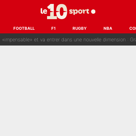
gnature de Kylian Mbappé au Real Madrid continue de régaler 
ès annonce un premier problème pour Zinedine Zidane en éq
FOOTBALL
F1
RUGBY
NBA
CO
 «impensable» et va entrer dans une nouvelle dimension : Gra
L'OM fait une offre pour recruter un ancien joueur du PSG... et
Le PSG a dit non au transfert qui bat tous les records sur 