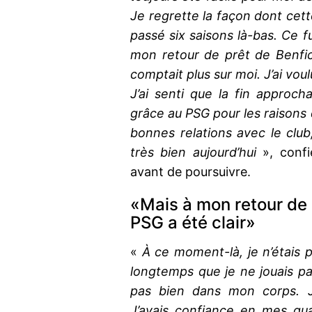
Je regrette la façon dont cett
passé six saisons là-bas. Ce 
mon retour de prêt de Benfica
comptait plus sur moi. J’ai vou
J’ai senti que la fin approchai
grâce au PSG pour les raisons 
bonnes relations avec le club
très bien aujourd’hui
», confi
avant de poursuivre.
«Mais à mon retour de 
PSG a été clair»
«
À ce moment-là, je n’étais p
longtemps que je ne jouais pa
pas bien dans mon corps. J’
J’avais confiance en mes qual