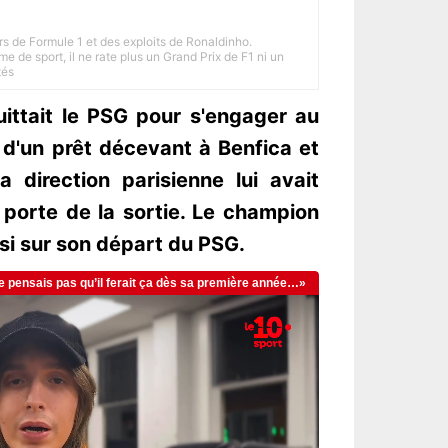
rs de Formule 1 et des exploits de Ronaldinho.
e de sport, il ne rate plus un Grand Prix de F1 ni un
tés
uittait le PSG pour s'engager au
 d'un prêt décevant à Benfica et
a direction parisienne lui avait
porte de la sortie. Le champion
si sur son départ du PSG.