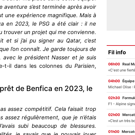
e aventure s’est terminée après avoir
fut une expérience magnifique. Mais à
 en 2023, le PSG a été clair : il ne
lu trouver un projet qui me convienne.
t et si j’ai pu signer au Qatar, c’est
que l’on connaît. Je garde toujours de
Fil info
, avec le président Nasser et je suis
06h00
Real M
e-t-il dans les colonnes du
Parisien
,
04h00
Équipe
prêt de Benfica en 2023, le
02h30
Formul
as assez compétitif. Cela faisait trop
02h00
Mercat
s assez régulièrement, que je n’étais
avais subi beaucoup de blessures.
01h00
Mercato
ités, je savais que je pouvais jouer