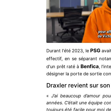
PSG
Durant l'été 2023, le
avai
effectif, en se séparant no
Benfica
d'un prêt raté à
, l'in
désigner la porte de sortie com
Draxler revient sur so
«
J’ai beaucoup d’amour pour
années. C’était une équipe com
toujours été facile pour moi d