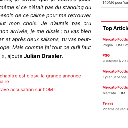
même si ce n’était pas du standing du
s besoin de ce calme pour me retrouver
ut mon choix. Je n’aurais pas cru
Top Articl
on arrivée, je me disais : tu vas bien
er et après deux saisons, tu vas peut-
Mercato Footba
Pogba - OM : Vo
pe. Mais comme j’ai tout ce qu’il faut
Julian Draxler
PSG
r
», ajoute
.
Mercato Footba
chapitre est clos», la grande annonce
Kylian Mbappé, u
iaire
Mercato Footba
rave accusation sur l'OM !
Tennis