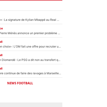
«C'est une fierté» : La signature de Kylian Mbappé au Real Madrid continue de régaler l'Espagne
ce
Michael Olise : Pierre Ménès annonce un premier problème pour Zinedine Zidane en équipe de France
ll
«C’est un très bon choix» : L'OM fait une offre pour recruter un ancien joueur du PSG... et c'est validé dans l'After Foot !
ll
140M€ pour Yan Diomandé : Le PSG a dit non au transfert qui bat tous les records sur le mercato
ll
La crise financière continue de faire des ravages à Marseille : L’OM a placé 12 joueurs sur le marché des transferts… et ça pourrait lui rapporter près de 100M€ !
NEWS FOOTBALL