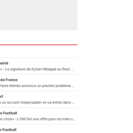
adrid
«C'est une fierté» : La signature de Kylian Mbappé au Real Madrid continue de régaler l'Espagne
 de France
Michael Olise : Pierre Ménès annonce un premier problème pour Zinedine Zidane en équipe de France
e1
F1 - Alpine signe un accord «impensable» et va entrer dans une nouvelle dimension : Grande nouvelle pour Pierre Gasly !
o Football
«C’est un très bon choix» : L'OM fait une offre pour recruter un ancien joueur du PSG... et c'est validé dans l'After Foot !
 Football