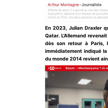
Arthur Montagne
-
Journaliste
Affamé de sport, il a grandi au son des moteu
Aujourd’hui, diplomé d'un Master de journalism
match du PSG, ses deux passions et spéciali
En 2023, Julian Draxler q
Qatar. L'Allemand revenait
dès son retour à Paris, l
immédiatement indiqué la 
du monde 2014 revient ain