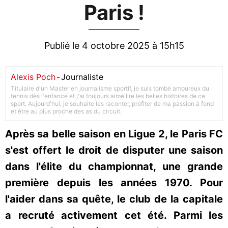
Paris !
Publié le 4 octobre 2025 à 15h15
Alexis Poch
-
Journaliste
Titulaire d'un Master en journalisme sportif, je suis tombé amoureux du
tennis dès l'enfance et j'ai toujours aimé lire les belles histoires de ce
sport. Aujourd'hui, je souhaite les raconter, profiter de ma passion à fond
et être au plus proche des as du circuit.
Après sa belle saison en Ligue 2, le Paris FC
s'est offert le droit de disputer une saison
dans l'élite du championnat, une grande
première depuis les années 1970. Pour
l'aider dans sa quête, le club de la capitale
a recruté activement cet été. Parmi les