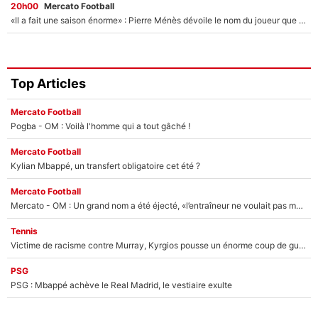
20h00
Mercato Football
«Il a fait une saison énorme» : Pierre Ménès dévoile le nom du joueur que l’OM devait absolument recruter cet été, l’IA valide la piste !
Top Articles
Mercato Football
Pogba - OM : Voilà l'homme qui a tout gâché !
Mercato Football
Kylian Mbappé, un transfert obligatoire cet été ?
Mercato Football
Mercato - OM : Un grand nom a été éjecté, «l’entraîneur ne voulait pas me conserver»
Tennis
Victime de racisme contre Murray, Kyrgios pousse un énorme coup de gueule !
PSG
PSG : Mbappé achève le Real Madrid, le vestiaire exulte