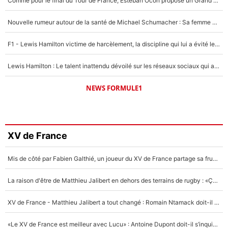
Comme pour le final du Tour de France, Esteban Ocon propose un Grand Prix de Formule 1 à Paris : «Autour de l’Arc de Triomphe, ce serait génial» !
Nouvelle rumeur autour de la santé de Michael Schumacher : Sa femme Corinna sort du silence
F1 - Lewis Hamilton victime de harcèlement, la discipline qui lui a évité le pire : «J'aurais probablement mal tourné»
Lewis Hamilton : Le talent inattendu dévoilé sur les réseaux sociaux qui a impressionné Kim Kardashian pendant leurs vacances en amoureux !
NEWS FORMULE1
XV de France
Mis de côté par Fabien Galthié, un joueur du XV de France partage sa frustration : «ils ne me l’ont pas dit tout de suite»
La raison d'être de Matthieu Jalibert en dehors des terrains de rugby : «Ça m'atteint autant que si tu touches à un membre de ma famille»
XV de France - Matthieu Jalibert a tout changé : Romain Ntamack doit-il s’inquiéter pour sa place à un an de la Coupe du monde ?
«Le XV de France est meilleur avec Lucu» : Antoine Dupont doit-il s’inquiéter pour sa place ?