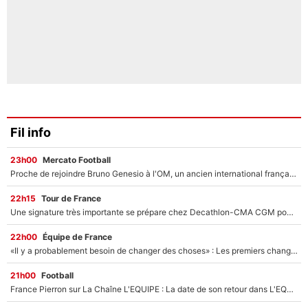
Fil info
23h00
Mercato Football
Proche de rejoindre Bruno Genesio à l'OM, un ancien international français va finalement débarquer... sur RMC !
22h15
Tour de France
Une signature très importante se prépare chez Decathlon-CMA CGM pour aider Paul Seixas à gagner le Tour de France 2027
22h00
Équipe de France
«Il y a probablement besoin de changer des choses» : Les premiers changements de Zinedine Zidane en équipe de France sont révélés ?
21h00
Football
France Pierron sur La Chaîne L'EQUIPE : La date de son retour dans L'EQUIPE de Choc est connue... et c'était très attendu