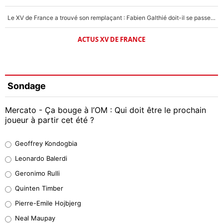
Le XV de France a trouvé son remplaçant : Fabien Galthié doit-il se passer d'Antoine Dupont ?
ACTUS XV DE FRANCE
Sondage
Mercato - Ça bouge à l’OM : Qui doit être le prochain
joueur à partir cet été ?
Geoffrey Kondogbia
Geoffrey Kondogbia
38%
Leonardo Balerdi
Leonardo Balerdi
Geronimo Rulli
32%
Quinten Timber
Geronimo Rulli
Pierre-Emile Hojbjerg
4%
Neal Maupay