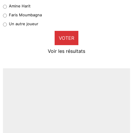
Quinten Timber
Amine Harit
1%
Faris Moumbagna
Pierre-Emile Hojbjerg
Un autre joueur
9%
VOTER
Neal Maupay
4%
Voir les résultats
Amine Harit
3%
Faris Moumbagna
4%
Un autre joueur
5%
1455 personnes ont participé aux votes.