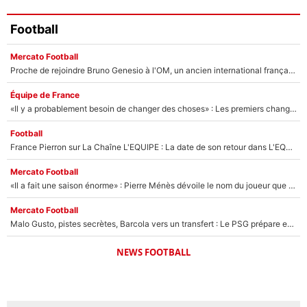
Football
Mercato Football
Proche de rejoindre Bruno Genesio à l'OM, un ancien international français va finalement débarquer... sur RMC !
Équipe de France
«Il y a probablement besoin de changer des choses» : Les premiers changements de Zinedine Zidane en équipe de France sont révélés ?
Football
France Pierron sur La Chaîne L'EQUIPE : La date de son retour dans L'EQUIPE de Choc est connue... et c'était très attendu
Mercato Football
«Il a fait une saison énorme» : Pierre Ménès dévoile le nom du joueur que l’OM devait absolument recruter cet été, l’IA valide la piste !
Mercato Football
Malo Gusto, pistes secrètes, Barcola vers un transfert : Le PSG prépare encore des surprises sur le mercato
NEWS FOOTBALL