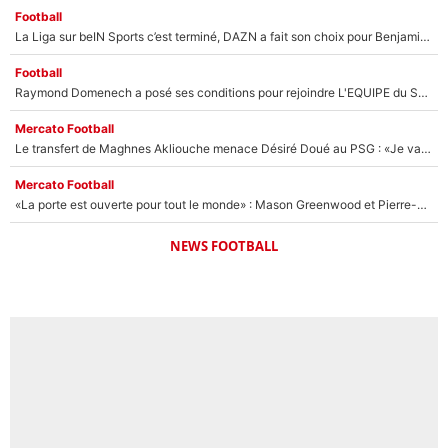
Football
La Liga sur beIN Sports c’est terminé, DAZN a fait son choix pour Benjamin Da Silva et Omar Da Fonseca !
Football
Raymond Domenech a posé ses conditions pour rejoindre L'EQUIPE du Soir : Il refuse de faire l'émission avec un autre chroniqueur !
Mercato Football
Le transfert de Maghnes Akliouche menace Désiré Doué au PSG : «Je valide à 200%»
Mercato Football
«La porte est ouverte pour tout le monde» : Mason Greenwood et Pierre-Emerick Aubameyang ont quitté l'OM, Amine Gouiri balance sur la suite du mercato et sur la réaction du vestiaire !
NEWS FOOTBALL