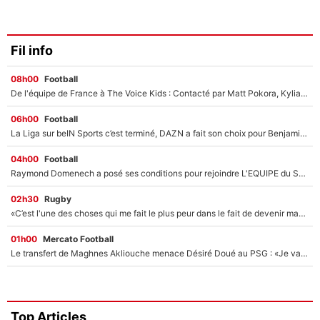
Fil info
08h00
Football
De l'équipe de France à The Voice Kids : Contacté par Matt Pokora, Kylian Mbappé a accepté de jouer un rôle inédit sur TF1 !
06h00
Football
La Liga sur beIN Sports c’est terminé, DAZN a fait son choix pour Benjamin Da Silva et Omar Da Fonseca !
04h00
Football
Raymond Domenech a posé ses conditions pour rejoindre L'EQUIPE du Soir : Il refuse de faire l'émission avec un autre chroniqueur !
02h30
Rugby
«C’est l'une des choses qui me fait le plus peur dans le fait de devenir maman» : En couple avec Antoine Dupont, Iris Mittenaere s'inquiète déjà pour ses futurs enfants !
01h00
Mercato Football
Le transfert de Maghnes Akliouche menace Désiré Doué au PSG : «Je valide à 200%»
Top Articles