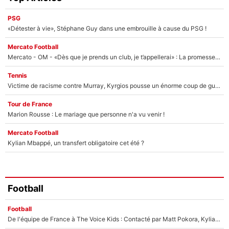
PSG
«Détester à vie», Stéphane Guy dans une embrouille à cause du PSG !
Mercato Football
Mercato - OM - «Dès que je prends un club, je t’appellerai» : La promesse de Marcelino au moment de claquer la porte
Tennis
Victime de racisme contre Murray, Kyrgios pousse un énorme coup de gueule !
Tour de France
Marion Rousse : Le mariage que personne n'a vu venir !
Mercato Football
Kylian Mbappé, un transfert obligatoire cet été ?
Football
Football
De l'équipe de France à The Voice Kids : Contacté par Matt Pokora, Kylian Mbappé a accepté de jouer un rôle inédit sur TF1 !