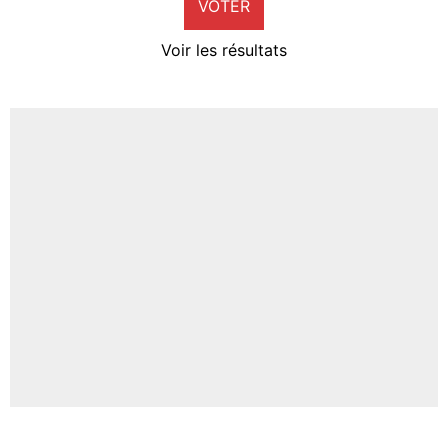
VOTER
Neal Maupay
4%
Voir les résultats
Amine Harit
3%
Faris Moumbagna
4%
Un autre joueur
5%
1666 personnes ont participé aux votes.