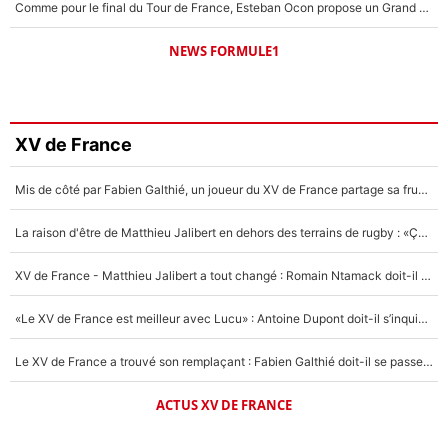
Comme pour le final du Tour de France, Esteban Ocon propose un Grand Prix de Formule 1 à Paris : «Autour de l’Arc de Triomphe, ce serait génial» !
NEWS FORMULE1
XV de France
Mis de côté par Fabien Galthié, un joueur du XV de France partage sa frustration : «ils ne me l’ont pas dit tout de suite»
La raison d'être de Matthieu Jalibert en dehors des terrains de rugby : «Ça m'atteint autant que si tu touches à un membre de ma famille»
XV de France - Matthieu Jalibert a tout changé : Romain Ntamack doit-il s’inquiéter pour sa place à un an de la Coupe du monde ?
«Le XV de France est meilleur avec Lucu» : Antoine Dupont doit-il s’inquiéter pour sa place ?
Le XV de France a trouvé son remplaçant : Fabien Galthié doit-il se passer d'Antoine Dupont ?
ACTUS XV DE FRANCE