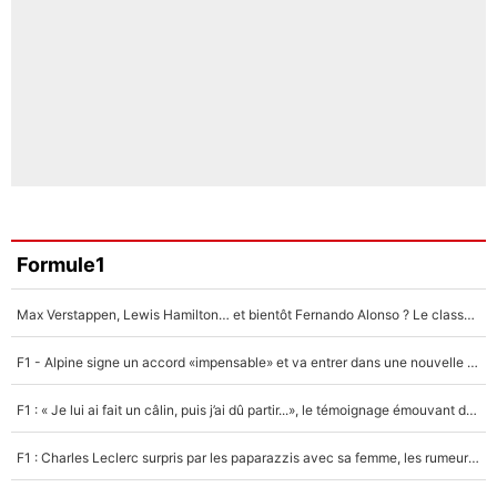
Formule1
Max Verstappen, Lewis Hamilton… et bientôt Fernando Alonso ? Le classement des pilotes les mieux payés en Formule 1 risque de changer !
F1 - Alpine signe un accord «impensable» et va entrer dans une nouvelle dimension : Grande nouvelle pour Pierre Gasly !
F1 : « Je lui ai fait un câlin, puis j’ai dû partir...», le témoignage émouvant de Max Verstappen sur sa fille
F1 : Charles Leclerc surpris par les paparazzis avec sa femme, les rumeurs étaient vraies !