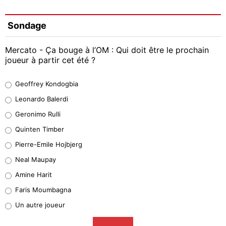
Sondage
Mercato - Ça bouge à l’OM : Qui doit être le prochain
joueur à partir cet été ?
Geoffrey Kondogbia
Geoffrey Kondogbia
38%
Leonardo Balerdi
Leonardo Balerdi
Geronimo Rulli
32%
Quinten Timber
Geronimo Rulli
Pierre-Emile Hojbjerg
5%
Neal Maupay
Quinten Timber
Amine Harit
1%
Faris Moumbagna
Pierre-Emile Hojbjerg
Un autre joueur
9%