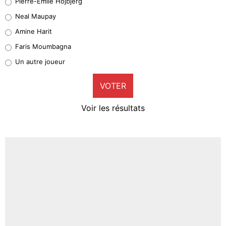
Pierre-Emile Hojbjerg
4%
Neal Maupay
Quinten Timber
Amine Harit
1%
Faris Moumbagna
Pierre-Emile Hojbjerg
Un autre joueur
9%
VOTER
Neal Maupay
4%
Voir les résultats
Amine Harit
3%
Faris Moumbagna
4%
Un autre joueur
5%
1459 personnes ont participé aux votes.