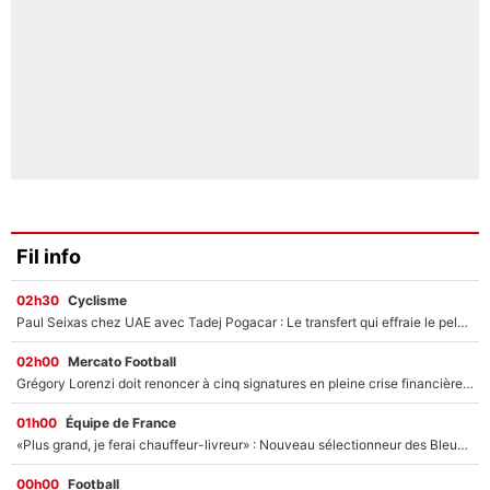
Fil info
02h30
Cyclisme
Paul Seixas chez UAE avec Tadej Pogacar : Le transfert qui effraie le peloton, «c’est la pire des choses qui puisse arriver»
02h00
Mercato Football
Grégory Lorenzi doit renoncer à cinq signatures en pleine crise financière : L’IA propose sept noms à l’OM pour un mercato réussi... à seulement 5M€ !
01h00
Équipe de France
«Plus grand, je ferai chauffeur-livreur» : Nouveau sélectionneur des Bleus, Zinédine Zidane s’était imaginé un avenir très différent lorsqu'il était enfant
00h00
Football