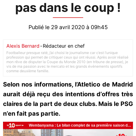
pas dans le coup !
Publié le 29 avril 2020 à 09h45
Alexis Bernard
-
Rédacteur en chef
Footballeur presque raté, j’ai choisi le journalisme car c’est l’unique
profession qui permet de critiquer ceux qui ont réussi. Après avoir réalisé
mon rêve de disputer la Coupe du Monde 2010 (en tribune de presse), je
vis de ma passion avec le mercato et les grands événements sportifs
comme deuxième famille.
Selon nos informations, l’Atletico de Madrid
aurait déjà reçu des intentions d’offres très
claires de la part de deux clubs. Mais le PSG
n’en fait pas partie.