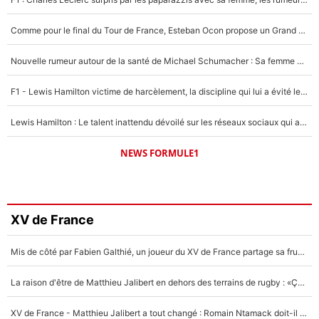
Comme pour le final du Tour de France, Esteban Ocon propose un Grand Prix de Formule 1 à Paris : «Autour de l’Arc de Triomphe, ce serait génial» !
Nouvelle rumeur autour de la santé de Michael Schumacher : Sa femme Corinna sort du silence
F1 - Lewis Hamilton victime de harcèlement, la discipline qui lui a évité le pire : «J'aurais probablement mal tourné»
Lewis Hamilton : Le talent inattendu dévoilé sur les réseaux sociaux qui a impressionné Kim Kardashian pendant leurs vacances en amoureux !
NEWS FORMULE1
XV de France
Mis de côté par Fabien Galthié, un joueur du XV de France partage sa frustration : «ils ne me l’ont pas dit tout de suite»
La raison d'être de Matthieu Jalibert en dehors des terrains de rugby : «Ça m'atteint autant que si tu touches à un membre de ma famille»
XV de France - Matthieu Jalibert a tout changé : Romain Ntamack doit-il s’inquiéter pour sa place à un an de la Coupe du monde ?