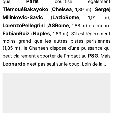
Paris
que
courtise également
Tiémoué
Bakayoko
Chelsea
Sergej
(
, 1,89 m),
Milinkovic-Savic
Lazio
Rome
(
, 1,91 m),
Lorenzo
Pellegrini
AS
Rome
(
, 1,88 m) ou encore
Fabian
Ruiz
Naples
(
, 1,89 m). S’il est légèrement
moins grand que les autres pistes parisiennes
(1,85 m), le Ghanéen dispose d’une puissance qui
PSG
peut clairement apporter de l’impact au
. Mais
Leonardo
n’est pas seul sur le coup. Loin de là…