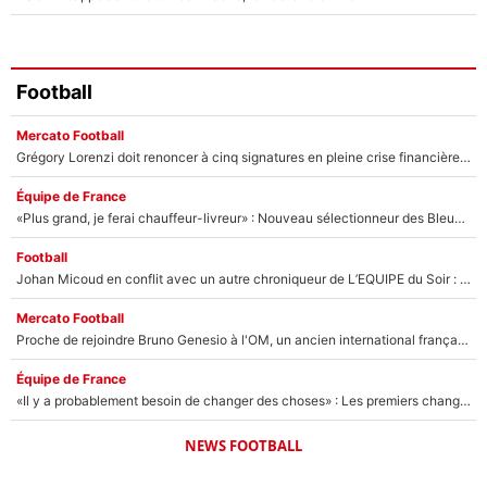
Football
Mercato Football
Grégory Lorenzi doit renoncer à cinq signatures en pleine crise financière : L’IA propose sept noms à l’OM pour un mercato réussi... à seulement 5M€ !
Équipe de France
«Plus grand, je ferai chauffeur-livreur» : Nouveau sélectionneur des Bleus, Zinédine Zidane s’était imaginé un avenir très différent lorsqu'il était enfant
Football
Johan Micoud en conflit avec un autre chroniqueur de L’EQUIPE du Soir : «Pendant un moment, je ne les ai pas remis ensemble dans l'émission»
Mercato Football
Proche de rejoindre Bruno Genesio à l'OM, un ancien international français va finalement débarquer... sur RMC !
Équipe de France
«Il y a probablement besoin de changer des choses» : Les premiers changements de Zinedine Zidane en équipe de France sont révélés ?
NEWS FOOTBALL