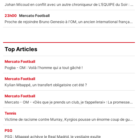
Johan Micoud en conflit avec un autre chroniqueur de L’EQUIPE du Soir : «Pendant un moment, je ne les ai pas remis ensemble dans l'émission»
23h00
Mercato Football
Proche de rejoindre Bruno Genesio à l'OM, un ancien international français va finalement débarquer... sur RMC !
Top Articles
Mercato Football
Pogba - OM : Voilà l'homme qui a tout gâché !
Mercato Football
Kylian Mbappé, un transfert obligatoire cet été ?
Mercato Football
Mercato - OM - «Dès que je prends un club, je t’appellerai» : La promesse de Marcelino au moment de claquer la porte
Tennis
Victime de racisme contre Murray, Kyrgios pousse un énorme coup de gueule !
PSG
PSG : Mbappé achève le Real Madrid, le vestiaire exulte