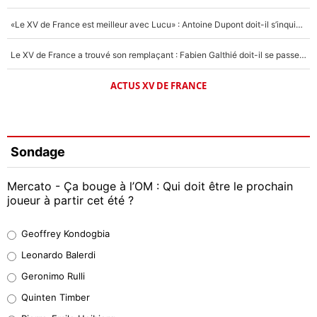
«Le XV de France est meilleur avec Lucu» : Antoine Dupont doit-il s’inquiéter pour sa place ?
Le XV de France a trouvé son remplaçant : Fabien Galthié doit-il se passer d'Antoine Dupont ?
ACTUS XV DE FRANCE
Sondage
Mercato - Ça bouge à l’OM : Qui doit être le prochain
joueur à partir cet été ?
Geoffrey Kondogbia
Geoffrey Kondogbia
38%
Leonardo Balerdi
Leonardo Balerdi
Geronimo Rulli
32%
Quinten Timber
Geronimo Rulli