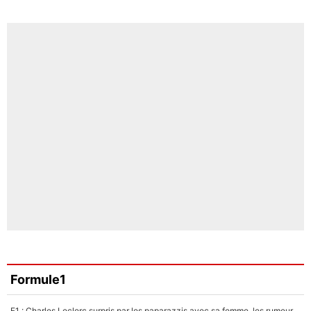
Formule1
F1 : Charles Leclerc surpris par les paparazzis avec sa femme, les rumeurs étaient vraies !