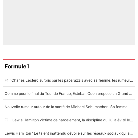
Formule1
F1 : Charles Leclerc surpris par les paparazzis avec sa femme, les rumeurs étaient vraies !
Comme pour le final du Tour de France, Esteban Ocon propose un Grand Prix de Formule 1 à Paris : «Autour de l’Arc de Triomphe, ce serait génial» !
Nouvelle rumeur autour de la santé de Michael Schumacher : Sa femme Corinna sort du silence
F1 - Lewis Hamilton victime de harcèlement, la discipline qui lui a évité le pire : «J'aurais probablement mal tourné»
Lewis Hamilton : Le talent inattendu dévoilé sur les réseaux sociaux qui a impressionné Kim Kardashian pendant leurs vacances en amoureux !