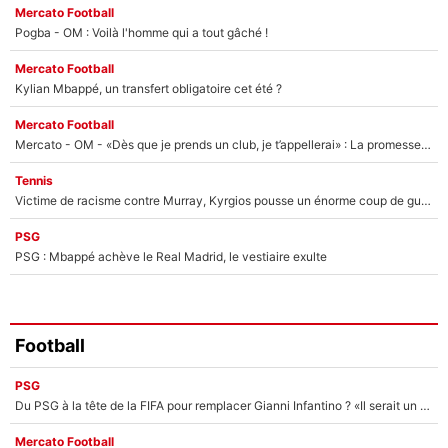
Mercato Football
Pogba - OM : Voilà l'homme qui a tout gâché !
Mercato Football
Kylian Mbappé, un transfert obligatoire cet été ?
Mercato Football
Mercato - OM - «Dès que je prends un club, je t’appellerai» : La promesse de Marcelino au moment de claquer la porte
Tennis
Victime de racisme contre Murray, Kyrgios pousse un énorme coup de gueule !
PSG
PSG : Mbappé achève le Real Madrid, le vestiaire exulte
Football
PSG
Du PSG à la tête de la FIFA pour remplacer Gianni Infantino ? «Il serait un mauvais président», le patron de la Liga s'attaque à Nasser Al-Khelaïfi !
Mercato Football