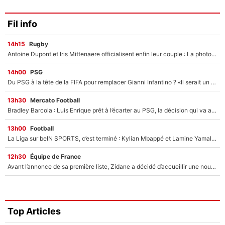
Fil info
14h15
Rugby
Antoine Dupont et Iris Mittenaere officialisent enfin leur couple : La photo qui enflamme les réseaux sociaux
14h00
PSG
Du PSG à la tête de la FIFA pour remplacer Gianni Infantino ? «Il serait un mauvais président», le patron de la Liga s'attaque à Nasser Al-Khelaïfi !
13h30
Mercato Football
Bradley Barcola : Luis Enrique prêt à l’écarter au PSG, la décision qui va accélérer son transfert à Liverpool ?
13h00
Football
La Liga sur beIN SPORTS, c’est terminé : Kylian Mbappé et Lamine Yamal changent de chaîne, «le moment était venu d'ouvrir un nouveau chapitre»
12h30
Équipe de France
Avant l’annonce de sa première liste, Zidane a décidé d’accueillir une nouvelle tête en équipe de France
Top Articles