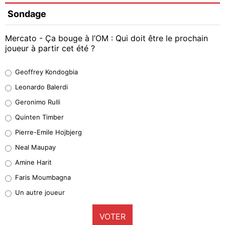
Sondage
Mercato - Ça bouge à l’OM : Qui doit être le prochain
joueur à partir cet été ?
Geoffrey Kondogbia
Geoffrey Kondogbia
38%
Leonardo Balerdi
Leonardo Balerdi
Geronimo Rulli
32%
Quinten Timber
Geronimo Rulli
Pierre-Emile Hojbjerg
4%
Neal Maupay
Quinten Timber
Amine Harit
1%
Faris Moumbagna
Pierre-Emile Hojbjerg
Un autre joueur
9%
VOTER
Neal Maupay