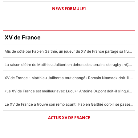
NEWS FORMULE1
XV de France
Mis de côté par Fabien Galthié, un joueur du XV de France partage sa frustration : «ils ne me l’ont pas dit tout de suite»
La raison d'être de Matthieu Jalibert en dehors des terrains de rugby : «Ça m'atteint autant que si tu touches à un membre de ma famille»
XV de France - Matthieu Jalibert a tout changé : Romain Ntamack doit-il s’inquiéter pour sa place à un an de la Coupe du monde ?
«Le XV de France est meilleur avec Lucu» : Antoine Dupont doit-il s’inquiéter pour sa place ?
Le XV de France a trouvé son remplaçant : Fabien Galthié doit-il se passer d'Antoine Dupont ?
ACTUS XV DE FRANCE