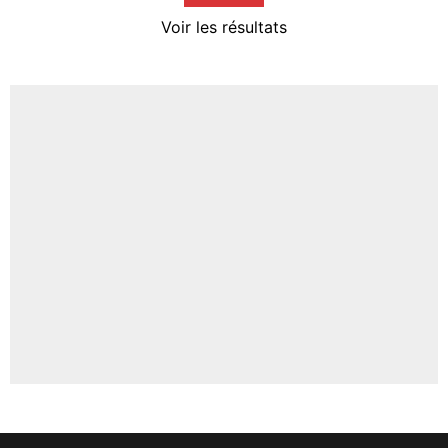
4%
Voir les résultats
Amine Harit
3%
Faris Moumbagna
4%
Un autre joueur
5%
1496 personnes ont participé aux votes.