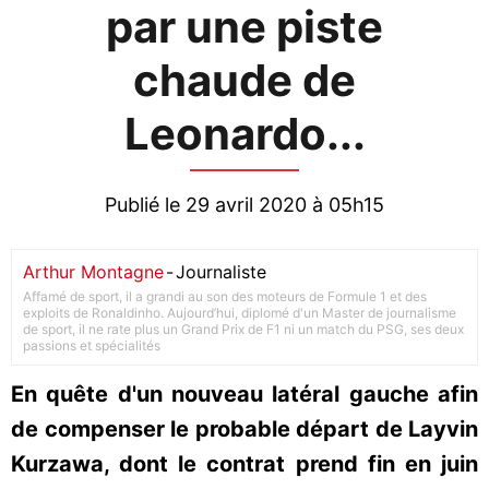
par une piste
chaude de
Leonardo...
Publié le 29 avril 2020 à 05h15
Arthur Montagne
-
Journaliste
Affamé de sport, il a grandi au son des moteurs de Formule 1 et des
exploits de Ronaldinho. Aujourd’hui, diplomé d'un Master de journalisme
de sport, il ne rate plus un Grand Prix de F1 ni un match du PSG, ses deux
passions et spécialités
En quête d'un nouveau latéral gauche afin
de compenser le probable départ de Layvin
Kurzawa, dont le contrat prend fin en juin