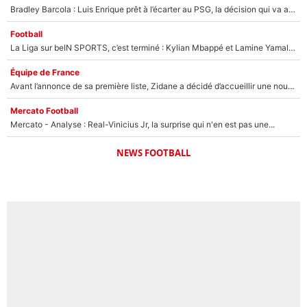
Bradley Barcola : Luis Enrique prêt à l’écarter au PSG, la décision qui va accélérer son transfert à Liverpool ?
Football
La Liga sur beIN SPORTS, c’est terminé : Kylian Mbappé et Lamine Yamal changent de chaîne, «le moment était venu d'ouvrir un nouveau chapitre»
Équipe de France
Avant l’annonce de sa première liste, Zidane a décidé d’accueillir une nouvelle tête en équipe de France
Mercato Football
Mercato - Analyse : Real-Vinicius Jr, la surprise qui n'en est pas une...
NEWS FOOTBALL