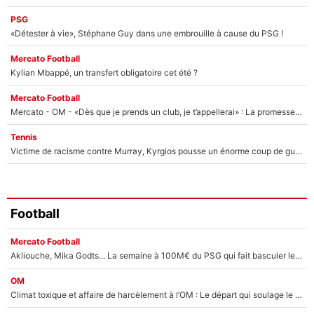
PSG
«Détester à vie», Stéphane Guy dans une embrouille à cause du PSG !
Mercato Football
Kylian Mbappé, un transfert obligatoire cet été ?
Mercato Football
Mercato - OM - «Dès que je prends un club, je t’appellerai» : La promesse de Marcelino au moment de claquer la porte
Tennis
Victime de racisme contre Murray, Kyrgios pousse un énorme coup de gueule !
Football
Mercato Football
Akliouche, Mika Godts... La semaine à 100M€ du PSG qui fait basculer le mercato du PSG !
OM
Climat toxique et affaire de harcèlement à l’OM : Le départ qui soulage le vestiaire de Bruno Genesio