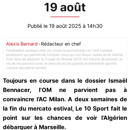
19 août
Publié le 19 août 2025 à 14h30
Alexis Bernard
-
Rédacteur en chef
Footballeur presque raté, j’ai choisi le journalisme car c’est l’unique
profession qui permet de critiquer ceux qui ont réussi. Après avoir réalisé
mon rêve de disputer la Coupe du Monde 2010 (en tribune de presse), je
vis de ma passion avec le mercato et les grands événements sportifs
comme deuxième famille.
Toujours en course dans le dossier Ismaël
Bennacer, l’OM ne parvient pas à
convaincre l’AC Milan. A deux semaines de
la fin du mercato estival, Le 10 Sport fait le
point sur les chances de voir l’Algérien
débarquer à Marseille.