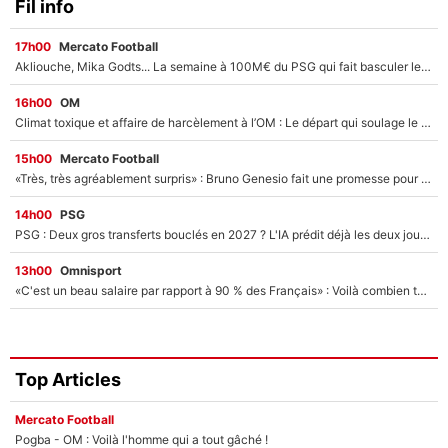
Fil info
17h00
Mercato Football
Akliouche, Mika Godts... La semaine à 100M€ du PSG qui fait basculer le mercato du PSG !
16h00
OM
Climat toxique et affaire de harcèlement à l’OM : Le départ qui soulage le vestiaire de Bruno Genesio
15h00
Mercato Football
«Très, très agréablement surpris» : Bruno Genesio fait une promesse pour la suite du mercato de l’OM et rassure les supporters
14h00
PSG
PSG : Deux gros transferts bouclés en 2027 ? L'IA prédit déjà les deux joueurs qui pourraient rejoindre Luis Enrique !
13h00
Omnisport
«C'est un beau salaire par rapport à 90 % des Français» : Voilà combien touchait Nelson Monfort sur France Télévisions avant de rejoindre CNews
Top Articles
Mercato Football
Pogba - OM : Voilà l'homme qui a tout gâché !