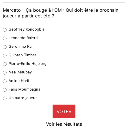
Mercato - Ça bouge à l’OM : Qui doit être le prochain
joueur à partir cet été ?
Geoffrey Kondogbia
Geoffrey Kondogbia
38%
Leonardo Balerdi
Leonardo Balerdi
Geronimo Rulli
32%
Quinten Timber
Geronimo Rulli
Pierre-Emile Hojbjerg
5%
Neal Maupay
Quinten Timber
Amine Harit
1%
Faris Moumbagna
Pierre-Emile Hojbjerg
Un autre joueur
9%
VOTER
Neal Maupay
4%
Voir les résultats