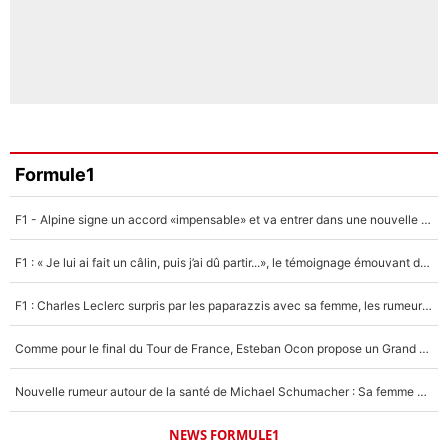
Formule1
F1 - Alpine signe un accord «impensable» et va entrer dans une nouvelle dimension : Grande nouvelle pour Pierre Gasly !
F1 : « Je lui ai fait un câlin, puis j’ai dû partir...», le témoignage émouvant de Max Verstappen sur sa fille
F1 : Charles Leclerc surpris par les paparazzis avec sa femme, les rumeurs étaient vraies !
Comme pour le final du Tour de France, Esteban Ocon propose un Grand Prix de Formule 1 à Paris : «Autour de l’Arc de Triomphe, ce serait génial» !
Nouvelle rumeur autour de la santé de Michael Schumacher : Sa femme Corinna sort du silence
NEWS FORMULE1