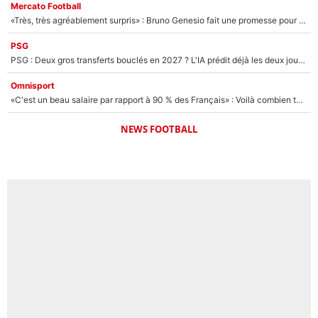
Mercato Football
«Très, très agréablement surpris» : Bruno Genesio fait une promesse pour la suite du mercato de l’OM et rassure les supporters
PSG
PSG : Deux gros transferts bouclés en 2027 ? L'IA prédit déjà les deux joueurs qui pourraient rejoindre Luis Enrique !
Omnisport
«C'est un beau salaire par rapport à 90 % des Français» : Voilà combien touchait Nelson Monfort sur France Télévisions avant de rejoindre CNews
NEWS FOOTBALL