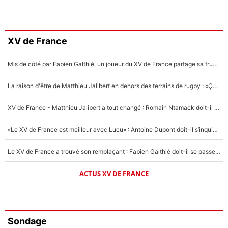
XV de France
Mis de côté par Fabien Galthié, un joueur du XV de France partage sa frustration : «ils ne me l’ont pas dit tout de suite»
La raison d'être de Matthieu Jalibert en dehors des terrains de rugby : «Ça m'atteint autant que si tu touches à un membre de ma famille»
XV de France - Matthieu Jalibert a tout changé : Romain Ntamack doit-il s’inquiéter pour sa place à un an de la Coupe du monde ?
«Le XV de France est meilleur avec Lucu» : Antoine Dupont doit-il s’inquiéter pour sa place ?
Le XV de France a trouvé son remplaçant : Fabien Galthié doit-il se passer d'Antoine Dupont ?
ACTUS XV DE FRANCE
Sondage