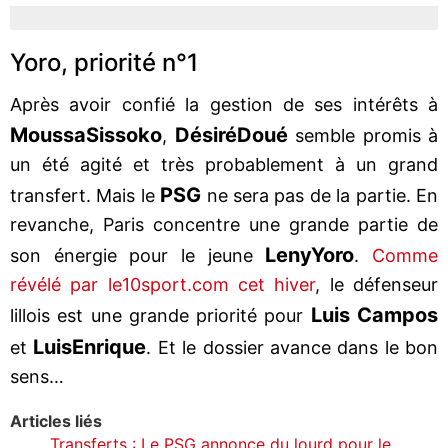
Yoro, priorité n°1
Après avoir confié la gestion de ses intérêts à
Moussa
Sissoko
Désiré
Doué
,
semble promis à
un été agité et très probablement à un grand
PSG
transfert. Mais le
ne sera pas de la partie. En
revanche, Paris concentre une grande partie de
Leny
Yoro
son énergie pour le jeune
.
Comme
révélé par le10sport.com cet hiver
, le défenseur
Luis Campos
lillois est une grande priorité pour
Luis
Enrique
et
. Et le dossier avance dans le bon
sens…
Articles liés
Transferts : Le PSG annonce du lourd pour le