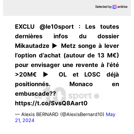
EXCLU @le10sport : Les toutes
dernières infos du dossier
Mikautadze ▶️ Metz songe à lever
l’option d’achat (autour de 13 M€)
pour envisager une revente à l’été
>20M€ ▶️ OL et LOSC déjà
positionnés. Monaco en
embuscade??
https://t.co/SvsQ8Aart0
— Alexis BERNARD (@AlexisBernard10)
May
21, 2024