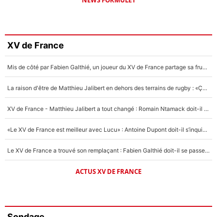
XV de France
Mis de côté par Fabien Galthié, un joueur du XV de France partage sa frustration : «ils ne me l’ont pas dit tout de suite»
La raison d'être de Matthieu Jalibert en dehors des terrains de rugby : «Ça m'atteint autant que si tu touches à un membre de ma famille»
XV de France - Matthieu Jalibert a tout changé : Romain Ntamack doit-il s’inquiéter pour sa place à un an de la Coupe du monde ?
«Le XV de France est meilleur avec Lucu» : Antoine Dupont doit-il s’inquiéter pour sa place ?
Le XV de France a trouvé son remplaçant : Fabien Galthié doit-il se passer d'Antoine Dupont ?
ACTUS XV DE FRANCE
Sondage