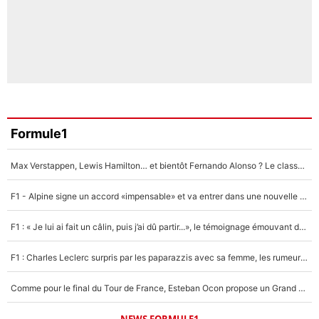
Formule1
Max Verstappen, Lewis Hamilton… et bientôt Fernando Alonso ? Le classement des pilotes les mieux payés en Formule 1 risque de changer !
F1 - Alpine signe un accord «impensable» et va entrer dans une nouvelle dimension : Grande nouvelle pour Pierre Gasly !
F1 : « Je lui ai fait un câlin, puis j’ai dû partir...», le témoignage émouvant de Max Verstappen sur sa fille
F1 : Charles Leclerc surpris par les paparazzis avec sa femme, les rumeurs étaient vraies !
Comme pour le final du Tour de France, Esteban Ocon propose un Grand Prix de Formule 1 à Paris : «Autour de l’Arc de Triomphe, ce serait génial» !
NEWS FORMULE1