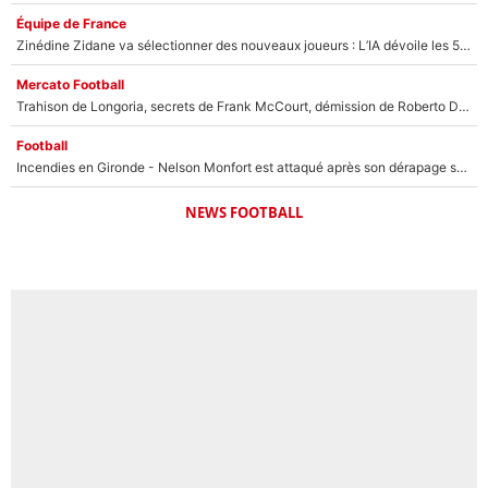
Équipe de France
Zinédine Zidane va sélectionner des nouveaux joueurs : L’IA dévoile les 5 cracks qui pourraient rapidement le rejoindre en équipe de France !
Mercato Football
Trahison de Longoria, secrets de Frank McCourt, démission de Roberto De Zerbi : Medhi Benatia se lâche sur son départ de l'OM et fait d'importantes révélations
Football
Incendies en Gironde - Nelson Monfort est attaqué après son dérapage sur CNews : «Et lui, il prend combien pour parler dans un studio climatisé?»
NEWS FOOTBALL