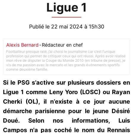
Ligue 1
Publié le 22 mai 2024 à 15h30
Alexis Bernard
-
Rédacteur en chef
Footballeur presque raté, j’ai choisi le journalisme car c’est l’unique
profession qui permet de critiquer ceux qui ont réussi. Après avoir réalisé
mon rêve de disputer la Coupe du Monde 2010 (en tribune de presse), je
vis de ma passion avec le mercato et les grands événements sportifs
comme deuxième famille.
Si le PSG s’active sur plusieurs dossiers en
Ligue 1 comme Leny Yoro (LOSC) ou Rayan
Cherki (OL), il n’existe à ce jour aucune
démarche parisienne pour le jeune Désiré
Doué. Selon nos informations, Luis
Campos n'a pas coché le nom du Rennais