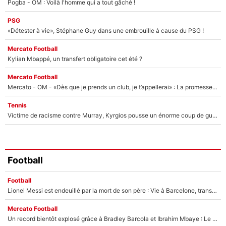
Pogba - OM : Voilà l'homme qui a tout gâché !
PSG
«Détester à vie», Stéphane Guy dans une embrouille à cause du PSG !
Mercato Football
Kylian Mbappé, un transfert obligatoire cet été ?
Mercato Football
Mercato - OM - «Dès que je prends un club, je t’appellerai» : La promesse de Marcelino au moment de claquer la porte
Tennis
Victime de racisme contre Murray, Kyrgios pousse un énorme coup de gueule !
Football
Football
Lionel Messi est endeuillé par la mort de son père : Vie à Barcelone, transfert au PSG... voilà comment Jorge Messi a joué un rôle essentiel dans sa carrière !
Mercato Football
Un record bientôt explosé grâce à Bradley Barcola et Ibrahim Mbaye : Le PSG sur le point de réaliser un mercato historique ?