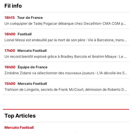
Fil info
18h15
Tour de France
Un coéquipier de Tadej Pogacar débarque chez Decathlon-CMA CGM pour épauler Paul Seixas : «Mes meilleures années sont à venir»
18h00
Football
Lionel Messi est endeuillé par la mort de son père : Vie à Barcelone, transfert au PSG... voilà comment Jorge Messi a joué un rôle essentiel dans sa carrière !
17h00
Mercato Football
Un record bientôt explosé grâce à Bradley Barcola et Ibrahim Mbaye : Le PSG sur le point de réaliser un mercato historique ?
16h00
Équipe de France
Zinédine Zidane va sélectionner des nouveaux joueurs : L’IA dévoile les 5 cracks qui pourraient rapidement le rejoindre en équipe de France !
15h00
Mercato Football
Trahison de Longoria, secrets de Frank McCourt, démission de Roberto De Zerbi : Medhi Benatia se lâche sur son départ de l'OM et fait d'importantes révélations
Top Articles
Mercato Football