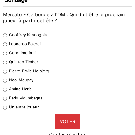
Mercato - Ça bouge à l’OM : Qui doit être le prochain
joueur à partir cet été ?
Geoffrey Kondogbia
Geoffrey Kondogbia
38%
Leonardo Balerdi
Leonardo Balerdi
Geronimo Rulli
32%
Quinten Timber
Geronimo Rulli
Pierre-Emile Hojbjerg
5%
Neal Maupay
Quinten Timber
Amine Harit
1%
Faris Moumbagna
Pierre-Emile Hojbjerg
Un autre joueur
9%
VOTER
Neal Maupay
4%
Voir les résultats