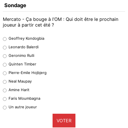
Sondage
Mercato - Ça bouge à l’OM : Qui doit être le prochain
joueur à partir cet été ?
Geoffrey Kondogbia
Geoffrey Kondogbia
38%
Leonardo Balerdi
Leonardo Balerdi
Geronimo Rulli
32%
Quinten Timber
Geronimo Rulli
Pierre-Emile Hojbjerg
4%
Neal Maupay
Quinten Timber
Amine Harit
1%
Faris Moumbagna
Pierre-Emile Hojbjerg
Un autre joueur
9%
VOTER
Neal Maupay
4%