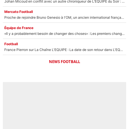
Johan Micoud en conflit avec un autre chroniqueur de L’EQUIPE du Soir : «Pendant un moment, je ne les ai pas remis ensemble dans l'émission»
Mercato Football
Proche de rejoindre Bruno Genesio à l'OM, un ancien international français va finalement débarquer... sur RMC !
Équipe de France
«Il y a probablement besoin de changer des choses» : Les premiers changements de Zinedine Zidane en équipe de France sont révélés ?
Football
France Pierron sur La Chaîne L'EQUIPE : La date de son retour dans L'EQUIPE de Choc est connue... et c'était très attendu
NEWS FOOTBALL