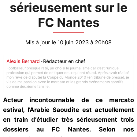
sérieusement sur le
FC Nantes
Mis à jour le 10 juin 2023 à 20h08
Alexis Bernard
-
Rédacteur en chef
Footballeur presque raté, j’ai choisi le journalisme car c’est l’unique
profession qui permet de critiquer ceux qui ont réussi. Après avoir réalisé
mon rêve de disputer la Coupe du Monde 2010 (en tribune de presse), je
vis de ma passion avec le mercato et les grands événements sportifs
comme deuxième famille.
Acteur incontournable de ce mercato
estival, l’Arabie Saoudite est actuellement
en train d’étudier très sérieusement trois
dossiers au FC Nantes. Selon nos