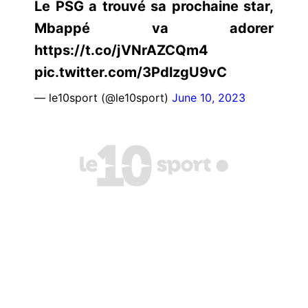
Le PSG a trouvé sa prochaine star,
Mbappé va adorer
https://t.co/jVNrAZCQm4
pic.twitter.com/3PdlzgU9vC
— le10sport (@le10sport)
June 10, 2023