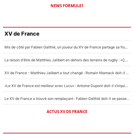
NEWS FORMULE1
XV de France
Mis de côté par Fabien Galthié, un joueur du XV de France partage sa frustration : «ils ne me l’ont pas dit tout de suite»
La raison d'être de Matthieu Jalibert en dehors des terrains de rugby : «Ça m'atteint autant que si tu touches à un membre de ma famille»
XV de France - Matthieu Jalibert a tout changé : Romain Ntamack doit-il s’inquiéter pour sa place à un an de la Coupe du monde ?
«Le XV de France est meilleur avec Lucu» : Antoine Dupont doit-il s’inquiéter pour sa place ?
Le XV de France a trouvé son remplaçant : Fabien Galthié doit-il se passer d'Antoine Dupont ?
ACTUS XV DE FRANCE