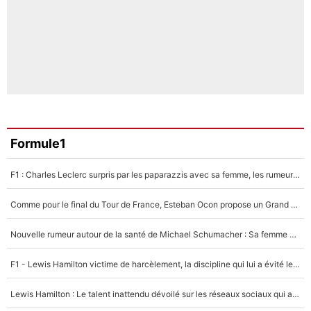
Formule1
F1 : Charles Leclerc surpris par les paparazzis avec sa femme, les rumeurs étaient vraies !
Comme pour le final du Tour de France, Esteban Ocon propose un Grand Prix de Formule 1 à Paris : «Autour de l’Arc de Triomphe, ce serait génial» !
Nouvelle rumeur autour de la santé de Michael Schumacher : Sa femme Corinna sort du silence
F1 - Lewis Hamilton victime de harcèlement, la discipline qui lui a évité le pire : «J'aurais probablement mal tourné»
Lewis Hamilton : Le talent inattendu dévoilé sur les réseaux sociaux qui a impressionné Kim Kardashian pendant leurs vacances en amoureux !