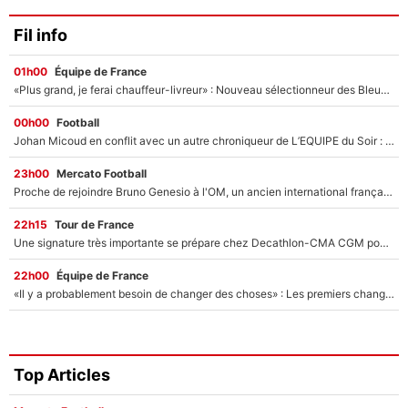
Fil info
01h00
Équipe de France
«Plus grand, je ferai chauffeur-livreur» : Nouveau sélectionneur des Bleus, Zinédine Zidane s’était imaginé un avenir très différent lorsqu'il était enfant
00h00
Football
Johan Micoud en conflit avec un autre chroniqueur de L’EQUIPE du Soir : «Pendant un moment, je ne les ai pas remis ensemble dans l'émission»
23h00
Mercato Football
Proche de rejoindre Bruno Genesio à l'OM, un ancien international français va finalement débarquer... sur RMC !
22h15
Tour de France
Une signature très importante se prépare chez Decathlon-CMA CGM pour aider Paul Seixas à gagner le Tour de France 2027
22h00
Équipe de France
«Il y a probablement besoin de changer des choses» : Les premiers changements de Zinedine Zidane en équipe de France sont révélés ?
Top Articles