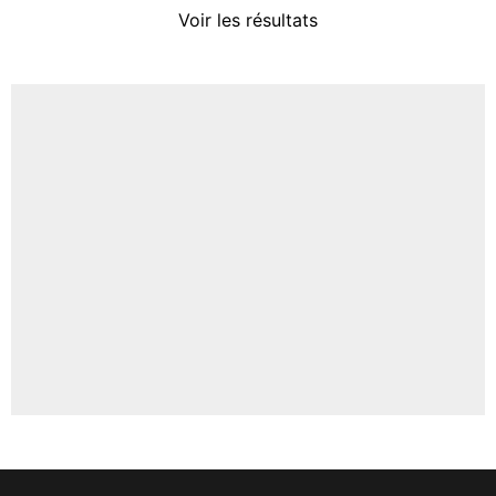
Voir les résultats
Amine Harit
3%
Faris Moumbagna
4%
Un autre joueur
5%
1459 personnes ont participé aux votes.