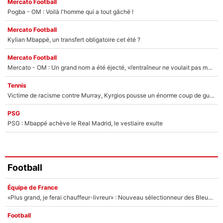
Mercato Football
Pogba - OM : Voilà l'homme qui a tout gâché !
Mercato Football
Kylian Mbappé, un transfert obligatoire cet été ?
Mercato Football
Mercato - OM : Un grand nom a été éjecté, «l’entraîneur ne voulait pas me conserver»
Tennis
Victime de racisme contre Murray, Kyrgios pousse un énorme coup de gueule !
PSG
PSG : Mbappé achève le Real Madrid, le vestiaire exulte
Football
Équipe de France
«Plus grand, je ferai chauffeur-livreur» : Nouveau sélectionneur des Bleus, Zinédine Zidane s’était imaginé un avenir très différent lorsqu'il était enfant
Football