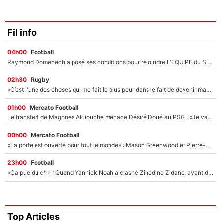
Fil info
04h00
Football
Raymond Domenech a posé ses conditions pour rejoindre L'EQUIPE du Soir : Il refuse de faire l'émission avec un autre chroniqueur !
02h30
Rugby
«C’est l'une des choses qui me fait le plus peur dans le fait de devenir maman» : En couple avec Antoine Dupont, Iris Mittenaere s'inquiète déjà pour ses futurs enfants !
01h00
Mercato Football
Le transfert de Maghnes Akliouche menace Désiré Doué au PSG : «Je valide à 200%»
00h00
Mercato Football
«La porte est ouverte pour tout le monde» : Mason Greenwood et Pierre-Emerick Aubameyang ont quitté l'OM, Amine Gouiri balance sur la suite du mercato et sur la réaction du vestiaire !
23h00
Football
«Ça pue du c*l» : Quand Yannick Noah a clashé Zinedine Zidane, avant de se faire recadrer par le nouveau sélectionneur de l'équipe de France !
Top Articles