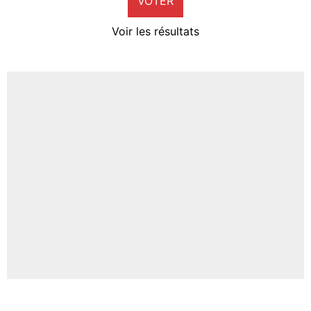
VOTER
Neal Maupay
4%
Voir les résultats
Amine Harit
3%
Faris Moumbagna
4%
Un autre joueur
5%
1664 personnes ont participé aux votes.