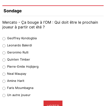
Sondage
Mercato - Ça bouge à l’OM : Qui doit être le prochain
joueur à partir cet été ?
Geoffrey Kondogbia
Geoffrey Kondogbia
38%
Leonardo Balerdi
Leonardo Balerdi
Geronimo Rulli
32%
Quinten Timber
Geronimo Rulli
Pierre-Emile Hojbjerg
5%
Neal Maupay
Quinten Timber
Amine Harit
1%
Faris Moumbagna
Pierre-Emile Hojbjerg
Un autre joueur
9%