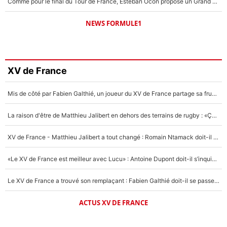
Comme pour le final du Tour de France, Esteban Ocon propose un Grand Prix de Formule 1 à Paris : «Autour de l’Arc de Triomphe, ce serait génial» !
NEWS FORMULE1
XV de France
Mis de côté par Fabien Galthié, un joueur du XV de France partage sa frustration : «ils ne me l’ont pas dit tout de suite»
La raison d'être de Matthieu Jalibert en dehors des terrains de rugby : «Ça m'atteint autant que si tu touches à un membre de ma famille»
XV de France - Matthieu Jalibert a tout changé : Romain Ntamack doit-il s’inquiéter pour sa place à un an de la Coupe du monde ?
«Le XV de France est meilleur avec Lucu» : Antoine Dupont doit-il s’inquiéter pour sa place ?
Le XV de France a trouvé son remplaçant : Fabien Galthié doit-il se passer d'Antoine Dupont ?
ACTUS XV DE FRANCE