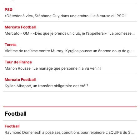
PSG
«Détester à vie», Stéphane Guy dans une embrouille à cause du PSG !
Mercato Football
Mercato - OM - «Dès que je prends un club, je t’appellerai» : La promesse de Marcelino au moment de claquer la porte
Tennis
Victime de racisme contre Murray, Kyrgios pousse un énorme coup de gueule !
Tour de France
Marion Rousse : Le mariage que personne n'a vu venir !
Mercato Football
Kylian Mbappé, un transfert obligatoire cet été ?
Football
Football
Raymond Domenech a posé ses conditions pour rejoindre L'EQUIPE du Soir : Il refuse de faire l'émission avec un autre chroniqueur !