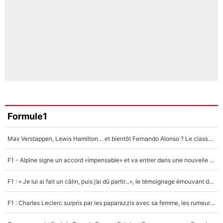
Formule1
Max Verstappen, Lewis Hamilton… et bientôt Fernando Alonso ? Le classement des pilotes les mieux payés en Formule 1 risque de changer !
F1 - Alpine signe un accord «impensable» et va entrer dans une nouvelle dimension : Grande nouvelle pour Pierre Gasly !
F1 : « Je lui ai fait un câlin, puis j’ai dû partir...», le témoignage émouvant de Max Verstappen sur sa fille
F1 : Charles Leclerc surpris par les paparazzis avec sa femme, les rumeurs étaient vraies !