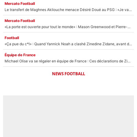
Mercato Football
Le transfert de Maghnes Akliouche menace Désiré Doué au PSG : «Je valide à 200%»
Mercato Football
«La porte est ouverte pour tout le monde» : Mason Greenwood et Pierre-Emerick Aubameyang ont quitté l'OM, Amine Gouiri balance sur la suite du mercato et sur la réaction du vestiaire !
Football
«Ça pue du c*l» : Quand Yannick Noah a clashé Zinedine Zidane, avant de se faire recadrer par le nouveau sélectionneur de l'équipe de France !
Équipe de France
Michael Olise va se régaler en équipe de France : Ces déclarations de Zinedine Zidane qui prouvent qu'il va tout miser sur la star du Bayern Munich !
NEWS FOOTBALL