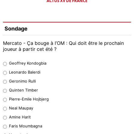
ACTUS XV DE FRANCE
Sondage
Mercato - Ça bouge à l’OM : Qui doit être le prochain
joueur à partir cet été ?
Geoffrey Kondogbia
Geoffrey Kondogbia
38%
Leonardo Balerdi
Leonardo Balerdi
Geronimo Rulli
32%
Quinten Timber
Geronimo Rulli
Pierre-Emile Hojbjerg
5%
Neal Maupay
Quinten Timber
Amine Harit
1%
Faris Moumbagna
Pierre-Emile Hojbjerg