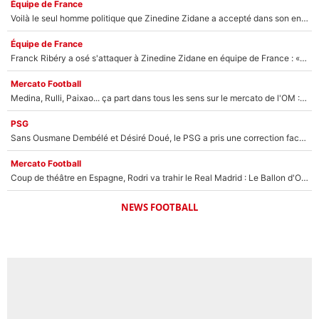
Équipe de France
Voilà le seul homme politique que Zinedine Zidane a accepté dans son entourage : «Je garde un très bon souvenir de lui»
Équipe de France
Franck Ribéry a osé s'attaquer à Zinedine Zidane en équipe de France : «Je n'aurais jamais fait ça»
Mercato Football
Medina, Rulli, Paixao... ça part dans tous les sens sur le mercato de l'OM : Frank McCourt va enfin récupérer l'argent qu'il attend ?
PSG
Sans Ousmane Dembélé et Désiré Doué, le PSG a pris une correction face à Majorque : Luis Enrique attend avec impatience des renforts !
Mercato Football
Coup de théâtre en Espagne, Rodri va trahir le Real Madrid : Le Ballon d'Or a choisi de signer au FC Barcelone !
NEWS FOOTBALL