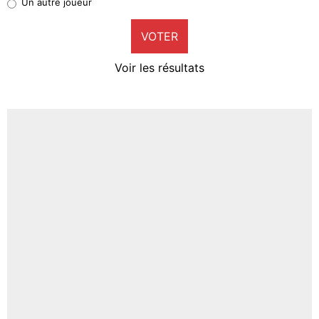
Un autre joueur
9%
VOTER
Neal Maupay
4%
Voir les résultats
Amine Harit
3%
Faris Moumbagna
5%
Un autre joueur
5%
1526 personnes ont participé aux votes.