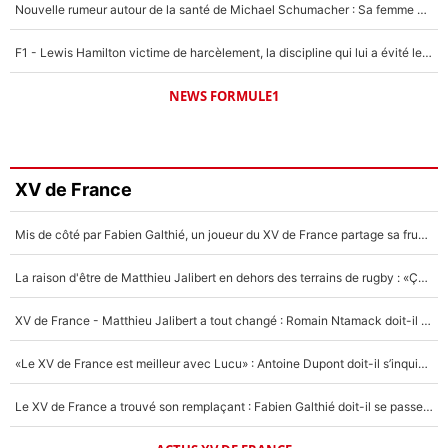
Nouvelle rumeur autour de la santé de Michael Schumacher : Sa femme Corinna sort du silence
F1 - Lewis Hamilton victime de harcèlement, la discipline qui lui a évité le pire : «J'aurais probablement mal tourné»
NEWS FORMULE1
XV de France
Mis de côté par Fabien Galthié, un joueur du XV de France partage sa frustration : «ils ne me l’ont pas dit tout de suite»
La raison d'être de Matthieu Jalibert en dehors des terrains de rugby : «Ça m'atteint autant que si tu touches à un membre de ma famille»
XV de France - Matthieu Jalibert a tout changé : Romain Ntamack doit-il s’inquiéter pour sa place à un an de la Coupe du monde ?
«Le XV de France est meilleur avec Lucu» : Antoine Dupont doit-il s’inquiéter pour sa place ?
Le XV de France a trouvé son remplaçant : Fabien Galthié doit-il se passer d'Antoine Dupont ?