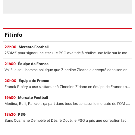
Fil info
22h00
Mercato Football
250M€ pour signer une star : Le PSG avait déjà réalisé une folie sur le mercato bien avant Neymar !
21h00
Équipe de France
Voilà le seul homme politique que Zinedine Zidane a accepté dans son entourage : «Je garde un très bon souvenir de lui»
20h00
Équipe de France
Franck Ribéry a osé s'attaquer à Zinedine Zidane en équipe de France : «Je n'aurais jamais fait ça»
19h00
Mercato Football
Medina, Rulli, Paixao... ça part dans tous les sens sur le mercato de l'OM : Frank McCourt va enfin récupérer l'argent qu'il attend ?
18h30
PSG
Sans Ousmane Dembélé et Désiré Doué, le PSG a pris une correction face à Majorque : Luis Enrique attend avec impatience des renforts !