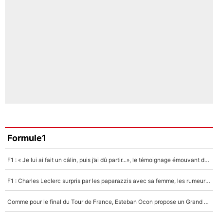
Formule1
F1 : « Je lui ai fait un câlin, puis j’ai dû partir...», le témoignage émouvant de Max Verstappen sur sa fille
F1 : Charles Leclerc surpris par les paparazzis avec sa femme, les rumeurs étaient vraies !
Comme pour le final du Tour de France, Esteban Ocon propose un Grand Prix de Formule 1 à Paris : «Autour de l’Arc de Triomphe, ce serait génial» !