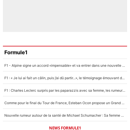
Formule1
F1 - Alpine signe un accord «impensable» et va entrer dans une nouvelle dimension : Grande nouvelle pour Pierre Gasly !
F1 : « Je lui ai fait un câlin, puis j’ai dû partir...», le témoignage émouvant de Max Verstappen sur sa fille
F1 : Charles Leclerc surpris par les paparazzis avec sa femme, les rumeurs étaient vraies !
Comme pour le final du Tour de France, Esteban Ocon propose un Grand Prix de Formule 1 à Paris : «Autour de l’Arc de Triomphe, ce serait génial» !
Nouvelle rumeur autour de la santé de Michael Schumacher : Sa femme Corinna sort du silence
NEWS FORMULE1