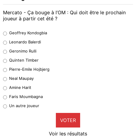
Mercato - Ça bouge à l’OM : Qui doit être le prochain
joueur à partir cet été ?
Geoffrey Kondogbia
Geoffrey Kondogbia
38%
Leonardo Balerdi
Leonardo Balerdi
Geronimo Rulli
32%
Quinten Timber
Geronimo Rulli
Pierre-Emile Hojbjerg
5%
Neal Maupay
Quinten Timber
Amine Harit
1%
Faris Moumbagna
Pierre-Emile Hojbjerg
Un autre joueur
9%
VOTER
Neal Maupay
4%
Voir les résultats