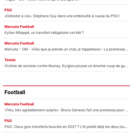
PSG
«Détester à vie», Stéphane Guy dans une embrouille à cause du PSG !
Mercato Football
Kylian Mbappé, un transfert obligatoire cet été ?
Mercato Football
Mercato - OM - «Dès que je prends un club, je t’appellerai» : La promesse de Marcelino au moment de claquer la porte
Tennis
Victime de racisme contre Murray, Kyrgios pousse un énorme coup de gueule !
Football
Mercato Football
«Très, très agréablement surpris» : Bruno Genesio fait une promesse pour la suite du mercato de l’OM et rassure les supporters
PSG
PSG : Deux gros transferts bouclés en 2027 ? L'IA prédit déjà les deux joueurs qui pourraient rejoindre Luis Enrique !