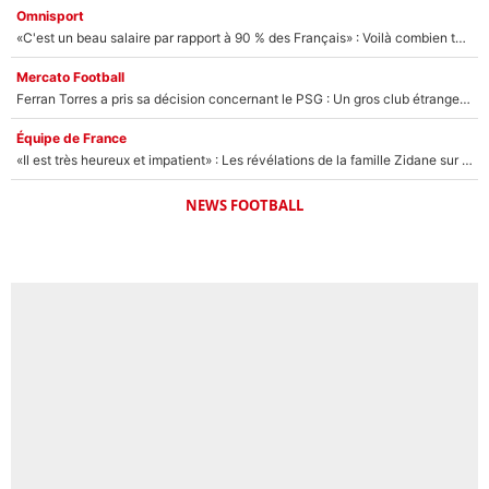
Omnisport
«C'est un beau salaire par rapport à 90 % des Français» : Voilà combien touchait Nelson Monfort sur France Télévisions avant de rejoindre CNews
Mercato Football
Ferran Torres a pris sa décision concernant le PSG : Un gros club étranger prêt à relancer le feuilleton pour la signature du champion du monde 2026 !
Équipe de France
«Il est très heureux et impatient» : Les révélations de la famille Zidane sur sa prise de pouvoir en équipe de France !
NEWS FOOTBALL