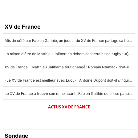
XV de France
Mis de côté par Fabien Galthié, un joueur du XV de France partage sa frustration : «ils ne me l’ont pas dit tout de suite»
La raison d'être de Matthieu Jalibert en dehors des terrains de rugby : «Ça m'atteint autant que si tu touches à un membre de ma famille»
XV de France - Matthieu Jalibert a tout changé : Romain Ntamack doit-il s’inquiéter pour sa place à un an de la Coupe du monde ?
«Le XV de France est meilleur avec Lucu» : Antoine Dupont doit-il s’inquiéter pour sa place ?
Le XV de France a trouvé son remplaçant : Fabien Galthié doit-il se passer d'Antoine Dupont ?
ACTUS XV DE FRANCE
Sondage