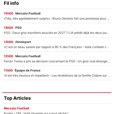
Fil info
15h00
Mercato Football
«Très, très agréablement surpris» : Bruno Genesio fait une promesse pour la suite du mercato de l’OM et rassure les supporters
14h00
PSG
PSG : Deux gros transferts bouclés en 2027 ? L'IA prédit déjà les deux joueurs qui pourraient rejoindre Luis Enrique !
13h00
Omnisport
«C'est un beau salaire par rapport à 90 % des Français» : Voilà combien touchait Nelson Monfort sur France Télévisions avant de rejoindre CNews
12h00
Mercato Football
Ferran Torres a pris sa décision concernant le PSG : Un gros club étranger prêt à relancer le feuilleton pour la signature du champion du monde 2026 !
11h00
Équipe de France
«Il est très heureux et impatient» : Les révélations de la famille Zidane sur sa prise de pouvoir en équipe de France !
Top Articles
Mercato Football
Pogba - OM : Voilà l'homme qui a tout gâché !