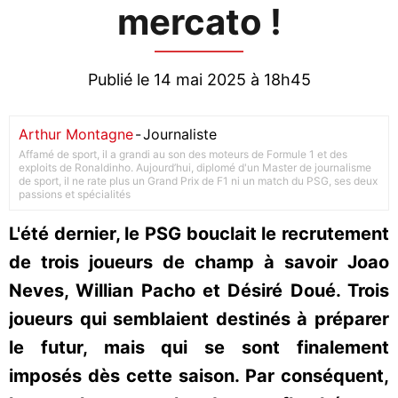
mercato !
Publié le 14 mai 2025 à 18h45
Arthur Montagne
-
Journaliste
Affamé de sport, il a grandi au son des moteurs de Formule 1 et des
exploits de Ronaldinho. Aujourd’hui, diplomé d'un Master de journalisme
de sport, il ne rate plus un Grand Prix de F1 ni un match du PSG, ses deux
passions et spécialités
L'été dernier, le PSG bouclait le recrutement
de trois joueurs de champ à savoir Joao
Neves, Willian Pacho et Désiré Doué. Trois
joueurs qui semblaient destinés à préparer
le futur, mais qui se sont finalement
imposés dès cette saison. Par conséquent,