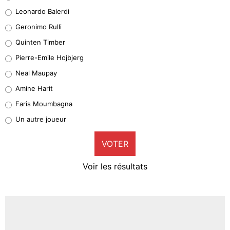
38%
Leonardo Balerdi
Leonardo Balerdi
Geronimo Rulli
32%
Quinten Timber
Geronimo Rulli
Pierre-Emile Hojbjerg
5%
Neal Maupay
Quinten Timber
Amine Harit
1%
Faris Moumbagna
Pierre-Emile Hojbjerg
Un autre joueur
9%
VOTER
Neal Maupay
4%
Voir les résultats
Amine Harit
3%
Faris Moumbagna
4%