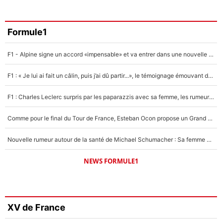
Formule1
F1 - Alpine signe un accord «impensable» et va entrer dans une nouvelle dimension : Grande nouvelle pour Pierre Gasly !
F1 : « Je lui ai fait un câlin, puis j’ai dû partir...», le témoignage émouvant de Max Verstappen sur sa fille
F1 : Charles Leclerc surpris par les paparazzis avec sa femme, les rumeurs étaient vraies !
Comme pour le final du Tour de France, Esteban Ocon propose un Grand Prix de Formule 1 à Paris : «Autour de l’Arc de Triomphe, ce serait génial» !
Nouvelle rumeur autour de la santé de Michael Schumacher : Sa femme Corinna sort du silence
NEWS FORMULE1
XV de France