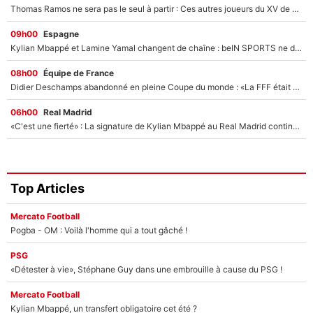
Thomas Ramos ne sera pas le seul à partir : Ces autres joueurs du XV de France pourraient aussi quitter le Stade Toulousain, un club de Top 14 est déjà sur les rangs
09h00
Espagne
Kylian Mbappé et Lamine Yamal changent de chaîne : beIN SPORTS ne digère pas cette décision historique et prédit un fiasco pour la Liga
08h00
Équipe de France
Didier Deschamps abandonné en pleine Coupe du monde : «La FFF était déjà passée à Zinedine Zidane»
06h00
Real Madrid
«C'est une fierté» : La signature de Kylian Mbappé au Real Madrid continue de régaler l'Espagne
Top Articles
Mercato Football
Pogba - OM : Voilà l'homme qui a tout gâché !
PSG
«Détester à vie», Stéphane Guy dans une embrouille à cause du PSG !
Mercato Football
Kylian Mbappé, un transfert obligatoire cet été ?