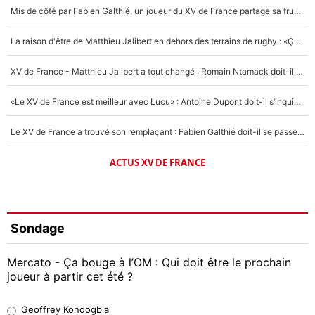
Mis de côté par Fabien Galthié, un joueur du XV de France partage sa frustration : «ils ne me l’ont pas dit tout de suite»
La raison d'être de Matthieu Jalibert en dehors des terrains de rugby : «Ça m'atteint autant que si tu touches à un membre de ma famille»
XV de France - Matthieu Jalibert a tout changé : Romain Ntamack doit-il s’inquiéter pour sa place à un an de la Coupe du monde ?
«Le XV de France est meilleur avec Lucu» : Antoine Dupont doit-il s’inquiéter pour sa place ?
Le XV de France a trouvé son remplaçant : Fabien Galthié doit-il se passer d'Antoine Dupont ?
ACTUS XV DE FRANCE
Sondage
Mercato - Ça bouge à l’OM : Qui doit être le prochain
joueur à partir cet été ?
Geoffrey Kondogbia
Geoffrey Kondogbia