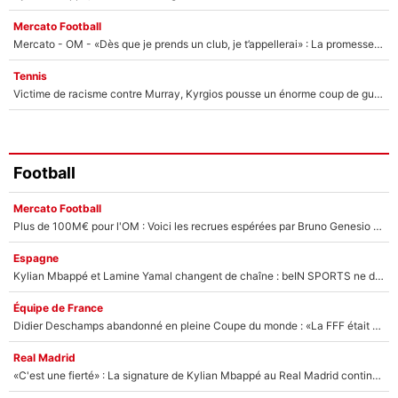
Mercato Football
Mercato - OM - «Dès que je prends un club, je t’appellerai» : La promesse de Marcelino au moment de claquer la porte
Tennis
Victime de racisme contre Murray, Kyrgios pousse un énorme coup de gueule !
Football
Mercato Football
Plus de 100M€ pour l'OM : Voici les recrues espérées par Bruno Genesio et Grégory Lorenzi après l’opération dégraissage
Espagne
Kylian Mbappé et Lamine Yamal changent de chaîne : beIN SPORTS ne digère pas cette décision historique et prédit un fiasco pour la Liga
Équipe de France
Didier Deschamps abandonné en pleine Coupe du monde : «La FFF était déjà passée à Zinedine Zidane»
Real Madrid
«C'est une fierté» : La signature de Kylian Mbappé au Real Madrid continue de régaler l'Espagne