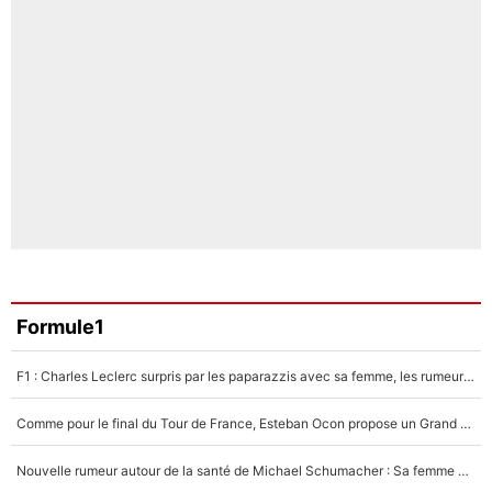
Formule1
F1 : Charles Leclerc surpris par les paparazzis avec sa femme, les rumeurs étaient vraies !
Comme pour le final du Tour de France, Esteban Ocon propose un Grand Prix de Formule 1 à Paris : «Autour de l’Arc de Triomphe, ce serait génial» !
Nouvelle rumeur autour de la santé de Michael Schumacher : Sa femme Corinna sort du silence