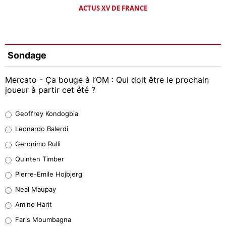
ACTUS XV DE FRANCE
Sondage
Mercato - Ça bouge à l’OM : Qui doit être le prochain
joueur à partir cet été ?
Geoffrey Kondogbia
Geoffrey Kondogbia
38%
Leonardo Balerdi
Leonardo Balerdi
Geronimo Rulli
32%
Quinten Timber
Geronimo Rulli
Pierre-Emile Hojbjerg
4%
Neal Maupay
Quinten Timber
Amine Harit
1%
Faris Moumbagna