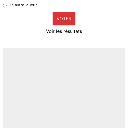
Pierre-Emile Hojbjerg
Un autre joueur
9%
VOTER
Neal Maupay
4%
Voir les résultats
Amine Harit
3%
Faris Moumbagna
4%
Un autre joueur
5%
1459 personnes ont participé aux votes.