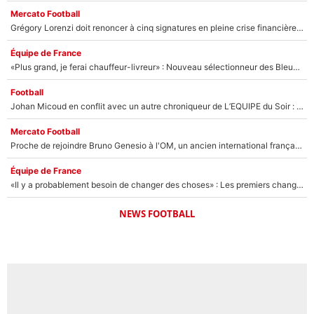
Mercato Football
Grégory Lorenzi doit renoncer à cinq signatures en pleine crise financière : L’IA propose sept noms à l’OM pour un mercato réussi... à seulement 5M€ !
Équipe de France
«Plus grand, je ferai chauffeur-livreur» : Nouveau sélectionneur des Bleus, Zinédine Zidane s’était imaginé un avenir très différent lorsqu'il était enfant
Football
Johan Micoud en conflit avec un autre chroniqueur de L’EQUIPE du Soir : «Pendant un moment, je ne les ai pas remis ensemble dans l'émission»
Mercato Football
Proche de rejoindre Bruno Genesio à l'OM, un ancien international français va finalement débarquer... sur RMC !
Équipe de France
«Il y a probablement besoin de changer des choses» : Les premiers changements de Zinedine Zidane en équipe de France sont révélés ?
NEWS FOOTBALL