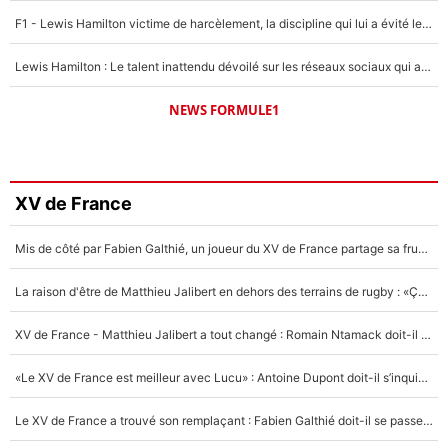
F1 - Lewis Hamilton victime de harcèlement, la discipline qui lui a évité le pire : «J'aurais probablement mal tourné»
Lewis Hamilton : Le talent inattendu dévoilé sur les réseaux sociaux qui a impressionné Kim Kardashian pendant leurs vacances en amoureux !
NEWS FORMULE1
XV de France
Mis de côté par Fabien Galthié, un joueur du XV de France partage sa frustration : «ils ne me l’ont pas dit tout de suite»
La raison d'être de Matthieu Jalibert en dehors des terrains de rugby : «Ça m'atteint autant que si tu touches à un membre de ma famille»
XV de France - Matthieu Jalibert a tout changé : Romain Ntamack doit-il s’inquiéter pour sa place à un an de la Coupe du monde ?
«Le XV de France est meilleur avec Lucu» : Antoine Dupont doit-il s’inquiéter pour sa place ?
Le XV de France a trouvé son remplaçant : Fabien Galthié doit-il se passer d'Antoine Dupont ?