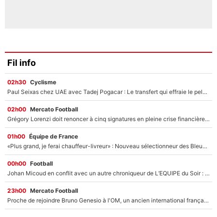
Fil info
02h30
Cyclisme
Paul Seixas chez UAE avec Tadej Pogacar : Le transfert qui effraie le peloton, «c’est la pire des choses qui puisse arriver»
02h00
Mercato Football
Grégory Lorenzi doit renoncer à cinq signatures en pleine crise financière : L’IA propose sept noms à l’OM pour un mercato réussi... à seulement 5M€ !
01h00
Équipe de France
«Plus grand, je ferai chauffeur-livreur» : Nouveau sélectionneur des Bleus, Zinédine Zidane s’était imaginé un avenir très différent lorsqu'il était enfant
00h00
Football
Johan Micoud en conflit avec un autre chroniqueur de L’EQUIPE du Soir : «Pendant un moment, je ne les ai pas remis ensemble dans l'émission»
23h00
Mercato Football
Proche de rejoindre Bruno Genesio à l'OM, un ancien international français va finalement débarquer... sur RMC !