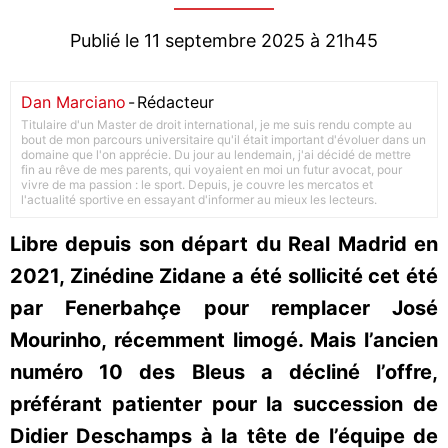
Publié le 11 septembre 2025 à 21h45
Dan Marciano
-
Rédacteur
Titulaire d'un Master de droit international, je me suis rendu compte au
bout de mon parcours universitaire qu'il était important d'évoluer dans un
domaine que l'on apprécie. Du jour au lendemain, j'ai décidé de mettre
fin au rêve de mes parents, qui voyaient en moi un futur avocat, pour
vivre de ma passion : le sport. Depuis, je couvre les mercatos et
l'actualité sportive en essayant d'informer au mieux les lecteurs.
Libre depuis son départ du Real Madrid en
2021, Zinédine Zidane a été sollicité cet été
par Fenerbahçe pour remplacer José
Mourinho, récemment limogé. Mais l’ancien
numéro 10 des Bleus a décliné l’offre,
préférant patienter pour la succession de
Didier Deschamps à la tête de l’équipe de