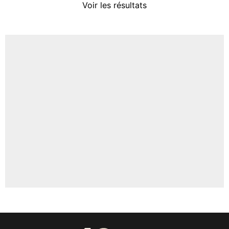
Voir les résultats
Amine Harit
3%
Faris Moumbagna
5%
Un autre joueur
5%
1542 personnes ont participé aux votes.