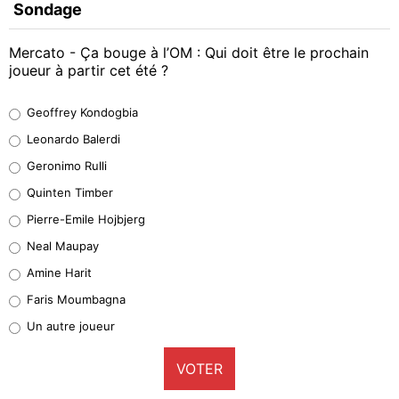
Sondage
Mercato - Ça bouge à l’OM : Qui doit être le prochain
joueur à partir cet été ?
Geoffrey Kondogbia
Geoffrey Kondogbia
38%
Leonardo Balerdi
Leonardo Balerdi
Geronimo Rulli
32%
Quinten Timber
Geronimo Rulli
Pierre-Emile Hojbjerg
5%
Neal Maupay
Quinten Timber
Amine Harit
1%
Faris Moumbagna
Pierre-Emile Hojbjerg
Un autre joueur
9%
VOTER
Neal Maupay
4%