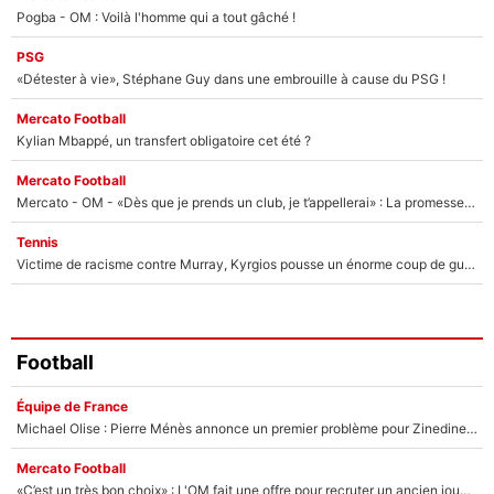
Pogba - OM : Voilà l'homme qui a tout gâché !
PSG
«Détester à vie», Stéphane Guy dans une embrouille à cause du PSG !
Mercato Football
Kylian Mbappé, un transfert obligatoire cet été ?
Mercato Football
Mercato - OM - «Dès que je prends un club, je t’appellerai» : La promesse de Marcelino au moment de claquer la porte
Tennis
Victime de racisme contre Murray, Kyrgios pousse un énorme coup de gueule !
Football
Équipe de France
Michael Olise : Pierre Ménès annonce un premier problème pour Zinedine Zidane en équipe de France
Mercato Football
«C’est un très bon choix» : L'OM fait une offre pour recruter un ancien joueur du PSG... et c'est validé dans l'After Foot !