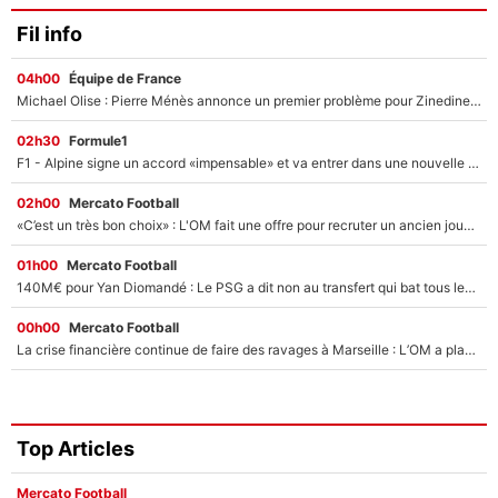
Fil info
04h00
Équipe de France
Michael Olise : Pierre Ménès annonce un premier problème pour Zinedine Zidane en équipe de France
02h30
Formule1
F1 - Alpine signe un accord «impensable» et va entrer dans une nouvelle dimension : Grande nouvelle pour Pierre Gasly !
02h00
Mercato Football
«C’est un très bon choix» : L'OM fait une offre pour recruter un ancien joueur du PSG... et c'est validé dans l'After Foot !
01h00
Mercato Football
140M€ pour Yan Diomandé : Le PSG a dit non au transfert qui bat tous les records sur le mercato
00h00
Mercato Football
La crise financière continue de faire des ravages à Marseille : L’OM a placé 12 joueurs sur le marché des transferts… et ça pourrait lui rapporter près de 100M€ !
Top Articles
Mercato Football