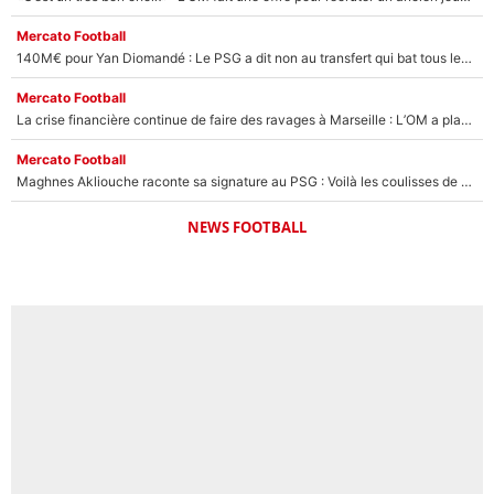
Mercato Football
140M€ pour Yan Diomandé : Le PSG a dit non au transfert qui bat tous les records sur le mercato
Mercato Football
La crise financière continue de faire des ravages à Marseille : L’OM a placé 12 joueurs sur le marché des transferts… et ça pourrait lui rapporter près de 100M€ !
Mercato Football
Maghnes Akliouche raconte sa signature au PSG : Voilà les coulisses de son transfert de rêve à 50M€
NEWS FOOTBALL