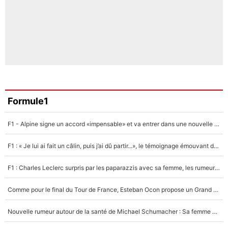
Formule1
F1 - Alpine signe un accord «impensable» et va entrer dans une nouvelle dimension : Grande nouvelle pour Pierre Gasly !
F1 : « Je lui ai fait un câlin, puis j’ai dû partir...», le témoignage émouvant de Max Verstappen sur sa fille
F1 : Charles Leclerc surpris par les paparazzis avec sa femme, les rumeurs étaient vraies !
Comme pour le final du Tour de France, Esteban Ocon propose un Grand Prix de Formule 1 à Paris : «Autour de l’Arc de Triomphe, ce serait génial» !
Nouvelle rumeur autour de la santé de Michael Schumacher : Sa femme Corinna sort du silence