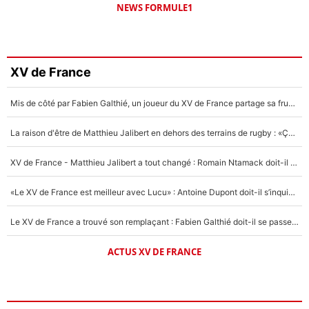
NEWS FORMULE1
XV de France
Mis de côté par Fabien Galthié, un joueur du XV de France partage sa frustration : «ils ne me l’ont pas dit tout de suite»
La raison d'être de Matthieu Jalibert en dehors des terrains de rugby : «Ça m'atteint autant que si tu touches à un membre de ma famille»
XV de France - Matthieu Jalibert a tout changé : Romain Ntamack doit-il s’inquiéter pour sa place à un an de la Coupe du monde ?
«Le XV de France est meilleur avec Lucu» : Antoine Dupont doit-il s’inquiéter pour sa place ?
Le XV de France a trouvé son remplaçant : Fabien Galthié doit-il se passer d'Antoine Dupont ?
ACTUS XV DE FRANCE