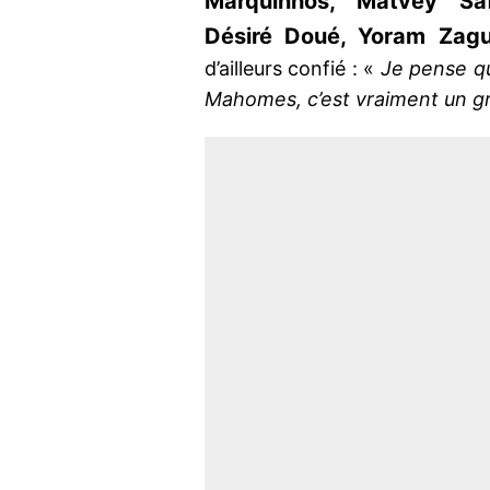
Marquinhos, Matvey Saf
Désiré Doué, Yoram Zag
d’ailleurs confié : «
Je pense qu
Mahomes, c’est vraiment un g