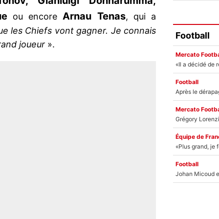
onov, Gianluigi Donnarumma,
ue
Arnau Tenas
ou encore
, qui a
e les Chiefs vont gagner. Je connais
Football
rand joueur
».
Mercato Footba
Football
Mercato Footba
Équipe de Fran
Football