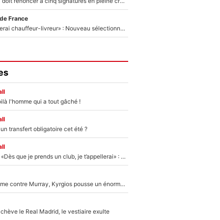
Grégory Lorenzi doit renoncer à cinq signatures en pleine crise financière : L’IA propose sept noms à l’OM pour un mercato réussi... à seulement 5M€ !
 de France
«Plus grand, je ferai chauffeur-livreur» : Nouveau sélectionneur des Bleus, Zinédine Zidane s’était imaginé un avenir très différent lorsqu'il était enfant
es
ll
ilà l'homme qui a tout gâché !
ll
n transfert obligatoire cet été ?
ll
Mercato - OM - «Dès que je prends un club, je t’appellerai» : La promesse de Marcelino au moment de claquer la porte
Victime de racisme contre Murray, Kyrgios pousse un énorme coup de gueule !
hève le Real Madrid, le vestiaire exulte