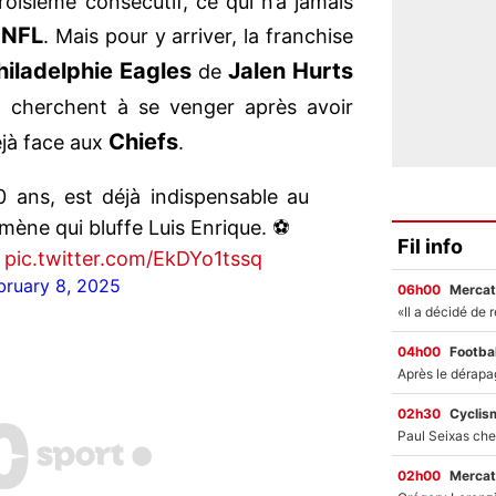
roisième consécutif, ce qui n’a jamais
NFL
a
. Mais pour y arriver, la franchise
hiladelphie Eagles
Jalen Hurts
de
i cherchent à se venger après avoir
Chiefs
jà face aux
.
 ans, est déjà indispensable au
ène qui bluffe Luis Enrique. ⚽
Fil info
pic.twitter.com/EkDYo1tssq
bruary 8, 2025
06h00
Mercat
04h00
Footbal
02h30
Cyclis
02h00
Mercat