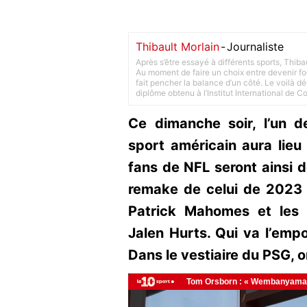
Thibault Morlain
-
Journaliste
Après s’être essayé à différents sports, Thiba
Au moment de faire un choix entre devenir foot
fait pencher la balance d’un côté. Le voilà d
diplôme obtenu à l’Institut International de 
Ce dimanche soir, l’un 
sport américain aura lieu
fans de NFL seront ainsi d
remake de celui de 2023 
Patrick Mahomes et les 
Jalen Hurts. Qui va l’empo
Dans le vestiaire du PSG, on