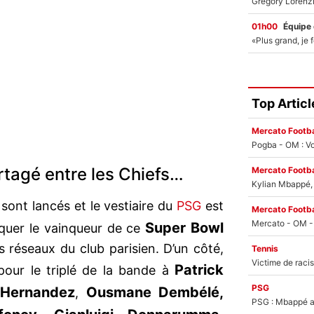
01h00
Équipe
Top Articl
Mercato Footba
Pogba - OM : Vo
rtagé entre les Chiefs…
Mercato Footba
Kylian Mbappé, u
 sont lancés et le vestiaire du
PSG
est
Mercato Footba
Super Bowl
quer le vainqueur de ce
 réseaux du club parisien. D’un côté,
Tennis
Patrick
pour le triplé de la bande à
PSG
 Hernandez
Ousmane Dembélé,
,
PSG : Mbappé ac