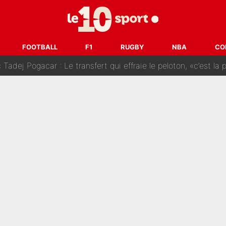
SG» : Les coulisses de la décision de Lucas Chevalier pour s
fort sur CNews, un ancien journaliste de France Télévisions relance la 
FOOTBALL
F1
RUGBY
NBA
CO
dej Pogacar : Le transfert qui effraie le peloton, «c’est la 
nq signatures en pleine crise financière : L’IA propose sept noms à l’OM po
reur» : Nouveau sélectionneur des Bleus, Zinédine Zidane s’était imaginé un av