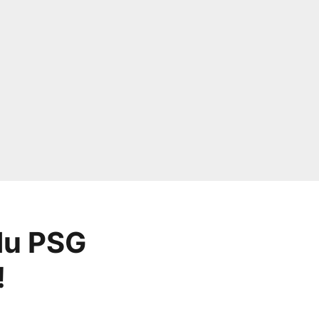
du PSG
!