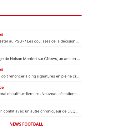
ll
«Il a décidé de rester au PSG» : Les coulisses de la décision de Lucas Chevalier pour son transfert
Après le dérapage de Nelson Monfort sur CNews, un ancien journaliste de France Télévisions relance la polémique sur les incendies en Gironde
ll
Grégory Lorenzi doit renoncer à cinq signatures en pleine crise financière : L’IA propose sept noms à l’OM pour un mercato réussi... à seulement 5M€ !
ce
«Plus grand, je ferai chauffeur-livreur» : Nouveau sélectionneur des Bleus, Zinédine Zidane s’était imaginé un avenir très différent lorsqu'il était enfant
Johan Micoud en conflit avec un autre chroniqueur de L’EQUIPE du Soir : «Pendant un moment, je ne les ai pas remis ensemble dans l'émission»
NEWS FOOTBALL