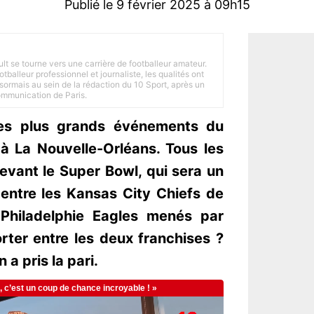
Publié le 9 février 2025 à 09h15
ult se tourne vers une carrière de footballeur amateur.
balleur professionnel et journaliste, les qualités ont
ésormais au sein de la rédaction du 10 Sport, après un
Communication de Paris.
des plus grands événements du
 à La Nouvelle-Orléans. Tous les
evant le Super Bowl, qui sera un
entre les Kansas City Chiefs de
Philadelphie Eagles menés par
rter entre les deux franchises ?
 a pris la pari.