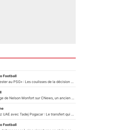
o Football
«Il a décidé de rester au PSG» : Les coulisses de la décision de Lucas Chevalier pour son transfert
l
Après le dérapage de Nelson Monfort sur CNews, un ancien journaliste de France Télévisions relance la polémique sur les incendies en Gironde
me
Paul Seixas chez UAE avec Tadej Pogacar : Le transfert qui effraie le peloton, «c’est la pire des choses qui puisse arriver»
o Football