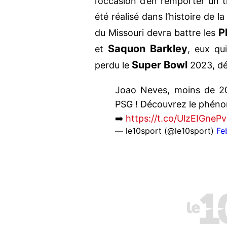
l’occasion d’en remporter un t
été réalisé dans l’histoire de l
P
du Missouri devra battre les
Saquon Barkley
et
, eux qu
Super Bowl
perdu le
2023, dé
Joao Neves, moins de 20
PSG ! Découvrez le phénom
➡️
https://t.co/UlzEIGnePv
— le10sport (@le10sport)
Fe