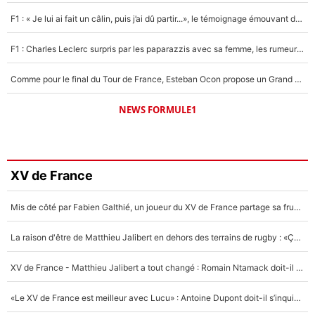
F1 : « Je lui ai fait un câlin, puis j’ai dû partir...», le témoignage émouvant de Max Verstappen sur sa fille
F1 : Charles Leclerc surpris par les paparazzis avec sa femme, les rumeurs étaient vraies !
Comme pour le final du Tour de France, Esteban Ocon propose un Grand Prix de Formule 1 à Paris : «Autour de l’Arc de Triomphe, ce serait génial» !
NEWS FORMULE1
XV de France
Mis de côté par Fabien Galthié, un joueur du XV de France partage sa frustration : «ils ne me l’ont pas dit tout de suite»
La raison d'être de Matthieu Jalibert en dehors des terrains de rugby : «Ça m'atteint autant que si tu touches à un membre de ma famille»
XV de France - Matthieu Jalibert a tout changé : Romain Ntamack doit-il s’inquiéter pour sa place à un an de la Coupe du monde ?
«Le XV de France est meilleur avec Lucu» : Antoine Dupont doit-il s’inquiéter pour sa place ?