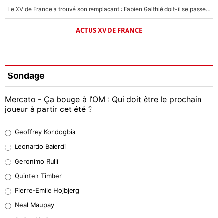
Le XV de France a trouvé son remplaçant : Fabien Galthié doit-il se passer d'Antoine Dupont ?
ACTUS XV DE FRANCE
Sondage
Mercato - Ça bouge à l’OM : Qui doit être le prochain
joueur à partir cet été ?
Geoffrey Kondogbia
Geoffrey Kondogbia
38%
Leonardo Balerdi
Leonardo Balerdi
Geronimo Rulli
32%
Quinten Timber
Geronimo Rulli
Pierre-Emile Hojbjerg
5%
Neal Maupay
Quinten Timber