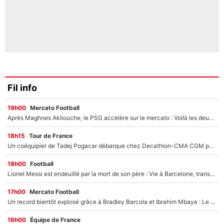
Fil info
19h00
Mercato Football
Après Maghnes Akliouche, le PSG accèlère sur le mercato : Voilà les deux nouvelles recrues qui vont signer la semaine prochaine ?
18h15
Tour de France
Un coéquipier de Tadej Pogacar débarque chez Decathlon-CMA CGM pour épauler Paul Seixas : «Mes meilleures années sont à venir»
18h00
Football
Lionel Messi est endeuillé par la mort de son père : Vie à Barcelone, transfert au PSG... voilà comment Jorge Messi a joué un rôle essentiel dans sa carrière !
17h00
Mercato Football
Un record bientôt explosé grâce à Bradley Barcola et Ibrahim Mbaye : Le PSG sur le point de réaliser un mercato historique ?
16h00
Équipe de France