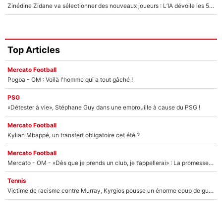
Zinédine Zidane va sélectionner des nouveaux joueurs : L’IA dévoile les 5 cracks qui pourraient rapidement le rejoindre en équipe de France !
Top Articles
Mercato Football
Pogba - OM : Voilà l'homme qui a tout gâché !
PSG
«Détester à vie», Stéphane Guy dans une embrouille à cause du PSG !
Mercato Football
Kylian Mbappé, un transfert obligatoire cet été ?
Mercato Football
Mercato - OM - «Dès que je prends un club, je t’appellerai» : La promesse de Marcelino au moment de claquer la porte
Tennis
Victime de racisme contre Murray, Kyrgios pousse un énorme coup de gueule !