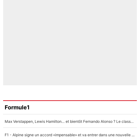
Formule1
Max Verstappen, Lewis Hamilton… et bientôt Fernando Alonso ? Le classement des pilotes les mieux payés en Formule 1 risque de changer !
F1 - Alpine signe un accord «impensable» et va entrer dans une nouvelle dimension : Grande nouvelle pour Pierre Gasly !