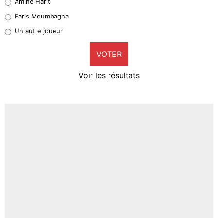
Amine Harit
1%
Faris Moumbagna
Pierre-Emile Hojbjerg
Un autre joueur
9%
VOTER
Neal Maupay
4%
Voir les résultats
Amine Harit
3%
Faris Moumbagna
4%
Un autre joueur
5%
1650 personnes ont participé aux votes.