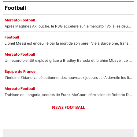
Football
Mercato Football
Après Maghnes Akliouche, le PSG accèlère sur le mercato : Voilà les deux nouvelles recrues qui vont signer la semaine prochaine ?
Football
Lionel Messi est endeuillé par la mort de son père : Vie à Barcelone, transfert au PSG... voilà comment Jorge Messi a joué un rôle essentiel dans sa carrière !
Mercato Football
Un record bientôt explosé grâce à Bradley Barcola et Ibrahim Mbaye : Le PSG sur le point de réaliser un mercato historique ?
Équipe de France
Zinédine Zidane va sélectionner des nouveaux joueurs : L’IA dévoile les 5 cracks qui pourraient rapidement le rejoindre en équipe de France !
Mercato Football
Trahison de Longoria, secrets de Frank McCourt, démission de Roberto De Zerbi : Medhi Benatia se lâche sur son départ de l'OM et fait d'importantes révélations
NEWS FOOTBALL