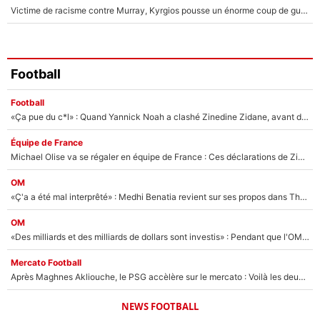
Victime de racisme contre Murray, Kyrgios pousse un énorme coup de gueule !
Football
Football
«Ça pue du c*l» : Quand Yannick Noah a clashé Zinedine Zidane, avant de se faire recadrer par le nouveau sélectionneur de l'équipe de France !
Équipe de France
Michael Olise va se régaler en équipe de France : Ces déclarations de Zinedine Zidane qui prouvent qu'il va tout miser sur la star du Bayern Munich !
OM
«Ç'a a été mal interprêté» : Medhi Benatia revient sur ses propos dans The Bridge et précise ses conditions pour rejoindre le PSG !
OM
«Des milliards et des milliards de dollars sont investis» : Pendant que l'OM est en pleine crise financière, Frank McCourt lance un nouveau projet à 260M€ !
Mercato Football
Après Maghnes Akliouche, le PSG accèlère sur le mercato : Voilà les deux nouvelles recrues qui vont signer la semaine prochaine ?
NEWS FOOTBALL