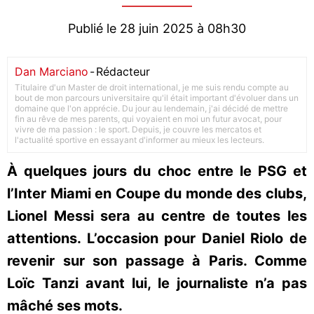
Publié le 28 juin 2025 à 08h30
Dan Marciano
-
Rédacteur
Titulaire d'un Master de droit international, je me suis rendu compte au
bout de mon parcours universitaire qu'il était important d'évoluer dans un
domaine que l'on apprécie. Du jour au lendemain, j'ai décidé de mettre
fin au rêve de mes parents, qui voyaient en moi un futur avocat, pour
vivre de ma passion : le sport. Depuis, je couvre les mercatos et
l'actualité sportive en essayant d'informer au mieux les lecteurs.
À quelques jours du choc entre le PSG et
l’Inter Miami en Coupe du monde des clubs,
Lionel Messi sera au centre de toutes les
attentions. L’occasion pour Daniel Riolo de
revenir sur son passage à Paris. Comme
Loïc Tanzi avant lui, le journaliste n’a pas
mâché ses mots.