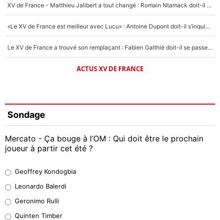
XV de France - Matthieu Jalibert a tout changé : Romain Ntamack doit-il s’inquiéter pour sa place à un an de la Coupe du monde ?
«Le XV de France est meilleur avec Lucu» : Antoine Dupont doit-il s’inquiéter pour sa place ?
Le XV de France a trouvé son remplaçant : Fabien Galthié doit-il se passer d'Antoine Dupont ?
ACTUS XV DE FRANCE
Sondage
Mercato - Ça bouge à l’OM : Qui doit être le prochain
joueur à partir cet été ?
Geoffrey Kondogbia
Geoffrey Kondogbia
38%
Leonardo Balerdi
Leonardo Balerdi
Geronimo Rulli
32%
Quinten Timber