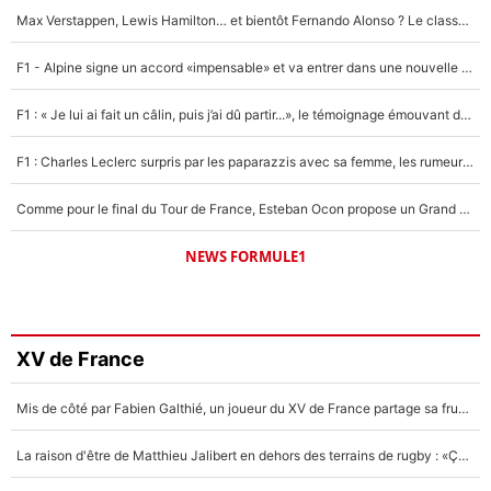
Max Verstappen, Lewis Hamilton… et bientôt Fernando Alonso ? Le classement des pilotes les mieux payés en Formule 1 risque de changer !
F1 - Alpine signe un accord «impensable» et va entrer dans une nouvelle dimension : Grande nouvelle pour Pierre Gasly !
F1 : « Je lui ai fait un câlin, puis j’ai dû partir...», le témoignage émouvant de Max Verstappen sur sa fille
F1 : Charles Leclerc surpris par les paparazzis avec sa femme, les rumeurs étaient vraies !
Comme pour le final du Tour de France, Esteban Ocon propose un Grand Prix de Formule 1 à Paris : «Autour de l’Arc de Triomphe, ce serait génial» !
NEWS FORMULE1
XV de France
Mis de côté par Fabien Galthié, un joueur du XV de France partage sa frustration : «ils ne me l’ont pas dit tout de suite»
La raison d'être de Matthieu Jalibert en dehors des terrains de rugby : «Ça m'atteint autant que si tu touches à un membre de ma famille»