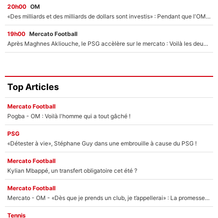
20h00
OM
«Des milliards et des milliards de dollars sont investis» : Pendant que l'OM est en pleine crise financière, Frank McCourt lance un nouveau projet à 260M€ !
19h00
Mercato Football
Après Maghnes Akliouche, le PSG accèlère sur le mercato : Voilà les deux nouvelles recrues qui vont signer la semaine prochaine ?
Top Articles
Mercato Football
Pogba - OM : Voilà l'homme qui a tout gâché !
PSG
«Détester à vie», Stéphane Guy dans une embrouille à cause du PSG !
Mercato Football
Kylian Mbappé, un transfert obligatoire cet été ?
Mercato Football
Mercato - OM - «Dès que je prends un club, je t’appellerai» : La promesse de Marcelino au moment de claquer la porte
Tennis