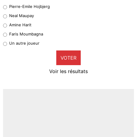
Geronimo Rulli
Pierre-Emile Hojbjerg
5%
Neal Maupay
Quinten Timber
Amine Harit
1%
Faris Moumbagna
Pierre-Emile Hojbjerg
Un autre joueur
9%
VOTER
Neal Maupay
4%
Voir les résultats
Amine Harit
3%
Faris Moumbagna
4%
Un autre joueur
5%
1659 personnes ont participé aux votes.