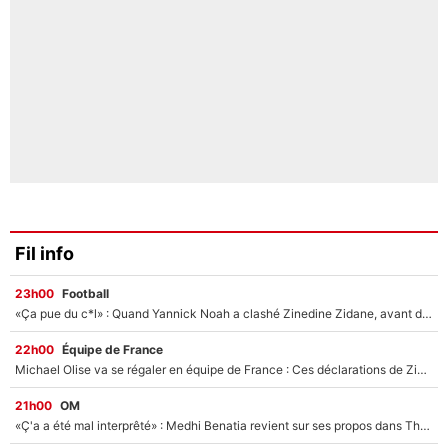
Fil info
23h00
Football
«Ça pue du c*l» : Quand Yannick Noah a clashé Zinedine Zidane, avant de se faire recadrer par le nouveau sélectionneur de l'équipe de France !
22h00
Équipe de France
Michael Olise va se régaler en équipe de France : Ces déclarations de Zinedine Zidane qui prouvent qu'il va tout miser sur la star du Bayern Munich !
21h00
OM
«Ç'a a été mal interprêté» : Medhi Benatia revient sur ses propos dans The Bridge et précise ses conditions pour rejoindre le PSG !