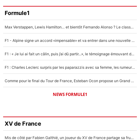
Formule1
Max Verstappen, Lewis Hamilton… et bientôt Fernando Alonso ? Le classement des pilotes les mieux payés en Formule 1 risque de changer !
F1 - Alpine signe un accord «impensable» et va entrer dans une nouvelle dimension : Grande nouvelle pour Pierre Gasly !
F1 : « Je lui ai fait un câlin, puis j’ai dû partir...», le témoignage émouvant de Max Verstappen sur sa fille
F1 : Charles Leclerc surpris par les paparazzis avec sa femme, les rumeurs étaient vraies !
Comme pour le final du Tour de France, Esteban Ocon propose un Grand Prix de Formule 1 à Paris : «Autour de l’Arc de Triomphe, ce serait génial» !
NEWS FORMULE1
XV de France
Mis de côté par Fabien Galthié, un joueur du XV de France partage sa frustration : «ils ne me l’ont pas dit tout de suite»