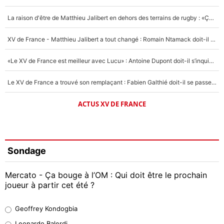
La raison d'être de Matthieu Jalibert en dehors des terrains de rugby : «Ça m'atteint autant que si tu touches à un membre de ma famille»
XV de France - Matthieu Jalibert a tout changé : Romain Ntamack doit-il s’inquiéter pour sa place à un an de la Coupe du monde ?
«Le XV de France est meilleur avec Lucu» : Antoine Dupont doit-il s’inquiéter pour sa place ?
Le XV de France a trouvé son remplaçant : Fabien Galthié doit-il se passer d'Antoine Dupont ?
ACTUS XV DE FRANCE
Sondage
Mercato - Ça bouge à l’OM : Qui doit être le prochain
joueur à partir cet été ?
Geoffrey Kondogbia
Geoffrey Kondogbia
38%
Leonardo Balerdi