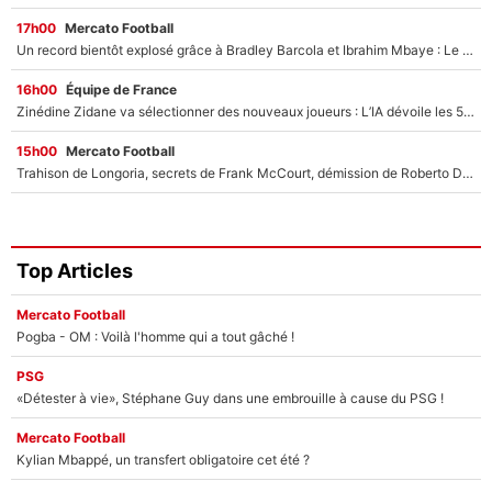
17h00
Mercato Football
Un record bientôt explosé grâce à Bradley Barcola et Ibrahim Mbaye : Le PSG sur le point de réaliser un mercato historique ?
16h00
Équipe de France
Zinédine Zidane va sélectionner des nouveaux joueurs : L’IA dévoile les 5 cracks qui pourraient rapidement le rejoindre en équipe de France !
15h00
Mercato Football
Trahison de Longoria, secrets de Frank McCourt, démission de Roberto De Zerbi : Medhi Benatia se lâche sur son départ de l'OM et fait d'importantes révélations
Top Articles
Mercato Football
Pogba - OM : Voilà l'homme qui a tout gâché !
PSG
«Détester à vie», Stéphane Guy dans une embrouille à cause du PSG !
Mercato Football
Kylian Mbappé, un transfert obligatoire cet été ?