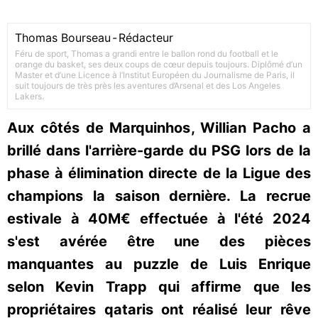
Thomas Bourseau
-
Rédacteur
Féru de sport, Thomas a grandi entre le ballon rond du football et le
orange du basket, ses deux coups de cœur depuis toujours. Diplômé d’un
Master et d’une Licence à l’Institut Européen du Journalisme de Paris, il
suit toujours de très près les aventures d’Arsenal et des Los Angeles
Lakers.
Aux côtés de Marquinhos, Willian Pacho a
brillé dans l'arrière-garde du PSG lors de la
phase à élimination directe de la Ligue des
champions la saison dernière. La recrue
estivale à 40M€ effectuée à l'été 2024
s'est avérée être une des pièces
manquantes au puzzle de Luis Enrique
selon Kevin Trapp qui affirme que les
propriétaires qataris ont réalisé leur rêve