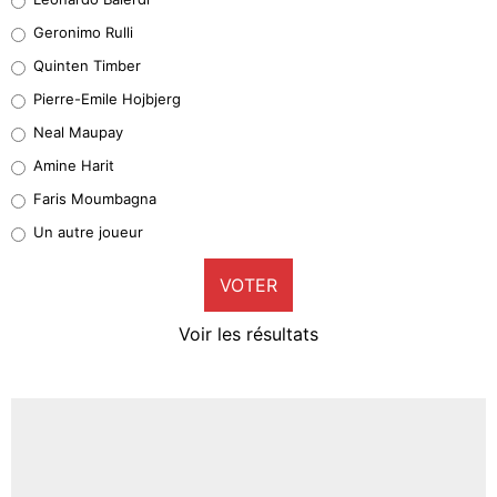
Leonardo Balerdi
Geronimo Rulli
32%
Quinten Timber
Geronimo Rulli
Pierre-Emile Hojbjerg
5%
Neal Maupay
Quinten Timber
Amine Harit
1%
Faris Moumbagna
Pierre-Emile Hojbjerg
Un autre joueur
9%
VOTER
Neal Maupay
4%
Voir les résultats
Amine Harit
3%
Faris Moumbagna
4%
Un autre joueur