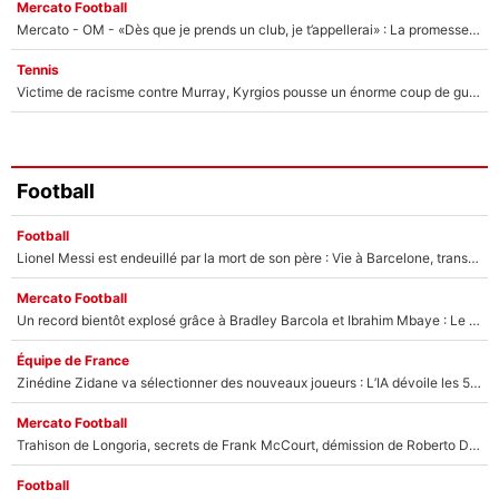
Mercato Football
Mercato - OM - «Dès que je prends un club, je t’appellerai» : La promesse de Marcelino au moment de claquer la porte
Tennis
Victime de racisme contre Murray, Kyrgios pousse un énorme coup de gueule !
Football
Football
Lionel Messi est endeuillé par la mort de son père : Vie à Barcelone, transfert au PSG... voilà comment Jorge Messi a joué un rôle essentiel dans sa carrière !
Mercato Football
Un record bientôt explosé grâce à Bradley Barcola et Ibrahim Mbaye : Le PSG sur le point de réaliser un mercato historique ?
Équipe de France
Zinédine Zidane va sélectionner des nouveaux joueurs : L’IA dévoile les 5 cracks qui pourraient rapidement le rejoindre en équipe de France !
Mercato Football
Trahison de Longoria, secrets de Frank McCourt, démission de Roberto De Zerbi : Medhi Benatia se lâche sur son départ de l'OM et fait d'importantes révélations
Football