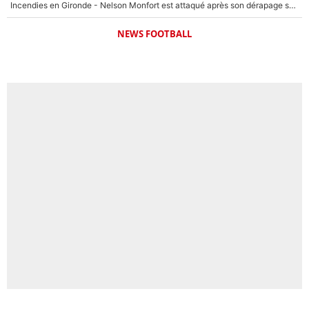
Incendies en Gironde - Nelson Monfort est attaqué après son dérapage sur CNews : «Et lui, il prend combien pour parler dans un studio climatisé?»
NEWS FOOTBALL