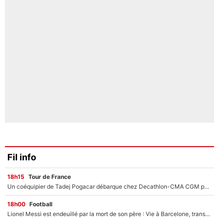
Fil info
18h15
Tour de France
Un coéquipier de Tadej Pogacar débarque chez Decathlon-CMA CGM pour épauler Paul Seixas : «Mes meilleures années sont à venir»
18h00
Football
Lionel Messi est endeuillé par la mort de son père : Vie à Barcelone, transfert au PSG... voilà comment Jorge Messi a joué un rôle essentiel dans sa carrière !