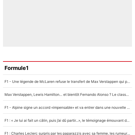
Formule1
F1 - Une légende de McLaren refuse le transfert de Max Verstappen qui pourrait «faire des vagues» et plomber l'ambiance dans l'équipe
Max Verstappen, Lewis Hamilton… et bientôt Fernando Alonso ? Le classement des pilotes les mieux payés en Formule 1 risque de changer !
F1 - Alpine signe un accord «impensable» et va entrer dans une nouvelle dimension : Grande nouvelle pour Pierre Gasly !
F1 : « Je lui ai fait un câlin, puis j’ai dû partir...», le témoignage émouvant de Max Verstappen sur sa fille
F1 : Charles Leclerc surpris par les paparazzis avec sa femme, les rumeurs étaient vraies !