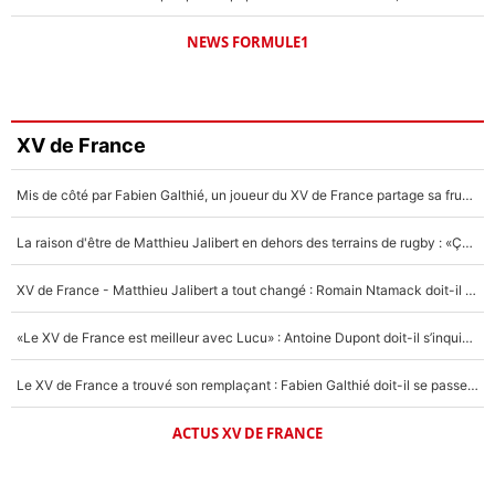
NEWS FORMULE1
XV de France
Mis de côté par Fabien Galthié, un joueur du XV de France partage sa frustration : «ils ne me l’ont pas dit tout de suite»
La raison d'être de Matthieu Jalibert en dehors des terrains de rugby : «Ça m'atteint autant que si tu touches à un membre de ma famille»
XV de France - Matthieu Jalibert a tout changé : Romain Ntamack doit-il s’inquiéter pour sa place à un an de la Coupe du monde ?
«Le XV de France est meilleur avec Lucu» : Antoine Dupont doit-il s’inquiéter pour sa place ?
Le XV de France a trouvé son remplaçant : Fabien Galthié doit-il se passer d'Antoine Dupont ?
ACTUS XV DE FRANCE