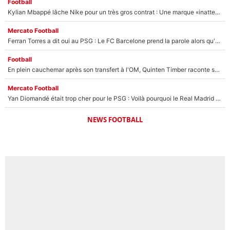
Football
Kylian Mbappé lâche Nike pour un très gros contrat : Une marque «inattendue» va frapper très fort
Mercato Football
Ferran Torres a dit oui au PSG : Le FC Barcelone prend la parole alors qu'un transfert de l'attaquant espagnol prend forme
Football
En plein cauchemar après son transfert à l'OM, Quinten Timber raconte ses doutes après sa signature à Marseille
Mercato Football
Yan Diomandé était trop cher pour le PSG : Voilà pourquoi le Real Madrid a accepté de payer la somme record de 140M€ pour boucler son transfert !
NEWS FOOTBALL