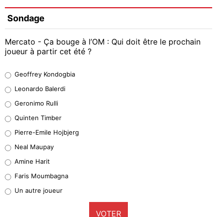
Sondage
Mercato - Ça bouge à l’OM : Qui doit être le prochain
joueur à partir cet été ?
Geoffrey Kondogbia
Geoffrey Kondogbia
38%
Leonardo Balerdi
Leonardo Balerdi
Geronimo Rulli
32%
Quinten Timber
Geronimo Rulli
Pierre-Emile Hojbjerg
5%
Neal Maupay
Quinten Timber
Amine Harit
1%
Faris Moumbagna
Pierre-Emile Hojbjerg
Un autre joueur
9%
VOTER
Neal Maupay