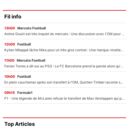
Fil info
13h00
Mercato Football
Amine Gouiri est très inquiet du mercato : Une discussion avec l'OM pour acter son transfert !
12h00
Football
Kylian Mbappé lâche Nike pour un très gros contrat : Une marque «inattendue» va frapper très fort
11h00
Mercato Football
Ferran Torres a dit oui au PSG : Le FC Barcelone prend la parole alors qu'un transfert de l'attaquant espagnol prend forme
10h00
Football
En plein cauchemar après son transfert à l'OM, Quinten Timber raconte ses doutes après sa signature à Marseille
09h15
Formule1
F1 - Une légende de McLaren refuse le transfert de Max Verstappen qui pourrait «faire des vagues» et plomber l'ambiance dans l'équipe
Top Articles