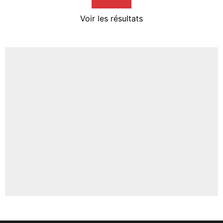
4%
Voir les résultats
Amine Harit
3%
Faris Moumbagna
4%
Un autre joueur
5%
1676 personnes ont participé aux votes.