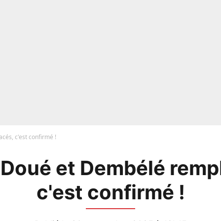
és, c'est confirmé !
 Doué et Dembélé remp
c'est confirmé !