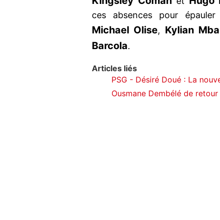
Kingsley Coman
Hugo 
et
ces absences pour épauler
Michael Olise
Kylian Mb
,
Barcola
.
Articles liés
PSG - Désiré Doué : La nouvel
Ousmane Dembélé de retour :