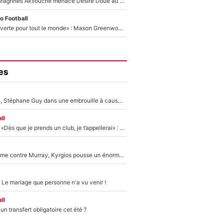
Le transfert de Maghnes Akliouche menace Désiré Doué au PSG : «Je valide à 200%»
o Football
«La porte est ouverte pour tout le monde» : Mason Greenwood et Pierre-Emerick Aubameyang ont quitté l'OM, Amine Gouiri balance sur la suite du mercato et sur la réaction du vestiaire !
es
«Détester à vie», Stéphane Guy dans une embrouille à cause du PSG !
ll
Mercato - OM - «Dès que je prends un club, je t’appellerai» : La promesse de Marcelino au moment de claquer la porte
Victime de racisme contre Murray, Kyrgios pousse un énorme coup de gueule !
 Le mariage que personne n'a vu venir !
ll
n transfert obligatoire cet été ?