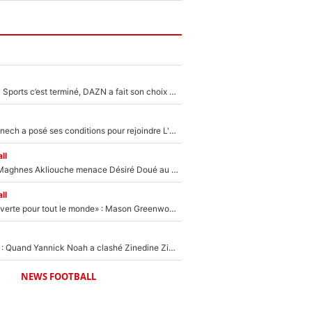
La Liga sur beIN Sports c’est terminé, DAZN a fait son choix pour Benjamin Da Silva et Omar Da Fonseca !
Raymond Domenech a posé ses conditions pour rejoindre L'EQUIPE du Soir : Il refuse de faire l'émission avec un autre chroniqueur !
ll
Le transfert de Maghnes Akliouche menace Désiré Doué au PSG : «Je valide à 200%»
ll
«La porte est ouverte pour tout le monde» : Mason Greenwood et Pierre-Emerick Aubameyang ont quitté l'OM, Amine Gouiri balance sur la suite du mercato et sur la réaction du vestiaire !
«Ça pue du c*l» : Quand Yannick Noah a clashé Zinedine Zidane, avant de se faire recadrer par le nouveau sélectionneur de l'équipe de France !
NEWS FOOTBALL