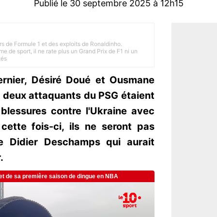
Publié le 30 septembre 2025 à 12h15
rs de Formule 1 et des exploits de Ronaldinho.
e de sport, il ne rate plus un Grand Prix de F1 ni un
tés
ernier, Désiré Doué et Ousmane
 deux attaquants du PSG étaient
 blessures contre l'Ukraine avec
cette fois-ci, ils ne seront pas
de Didier Deschamps qui aurait
.