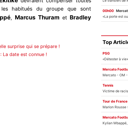
Ekitike
devraient compenser toutes
 les habitués du groupe que sont
00h00
Mercat
appé
Marcus Thuram
Bradley
,
et
Top Articl
le surprise qui se prépare !
PSG
 La date est connue !
Mercato Footba
Tennis
Tour de France
Marion Rousse :
Mercato Footba
Kylian Mbappé, u