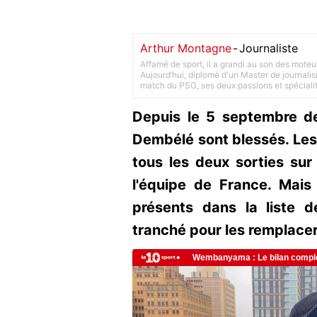
Arthur Montagne
-
Journaliste
Affamé de sport, il a grandi au son des moteu
Aujourd’hui, diplomé d'un Master de journalism
match du PSG, ses deux passions et spéciali
Depuis le 5 septembre d
Dembélé sont blessés. Les
tous les deux sorties sur
l'équipe de France. Mais 
présents dans la liste 
tranché pour les remplacer