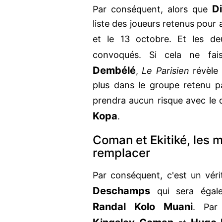
D
Par conséquent, alors que
liste des joueurs retenus pour a
et le
13 octobre. Et les d
convoqués. Si cela ne fa
Dembélé
,
Le Parisien
révèle
plus dans le groupe retenu pa
prendra aucun risque avec le
Kopa
.
Coman et Ekitiké, les 
remplacer
Par conséquent, c'est un véri
Deschamps
qui sera égal
Randal Kolo Muani
. Par