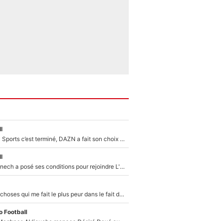
l
La Liga sur beIN Sports c’est terminé, DAZN a fait son choix pour Benjamin Da Silva et Omar Da Fonseca !
l
Raymond Domenech a posé ses conditions pour rejoindre L'EQUIPE du Soir : Il refuse de faire l'émission avec un autre chroniqueur !
«C’est l'une des choses qui me fait le plus peur dans le fait de devenir maman» : En couple avec Antoine Dupont, Iris Mittenaere s'inquiète déjà pour ses futurs enfants !
 Football