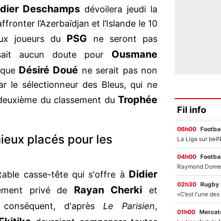
idier Deschamps
dévoilera jeudi la
ffronter l’Azerbaïdjan et l’Islande le 10
PSG
eux joueurs du
ne seront pas
Ousmane
isait aucun doute pour
Désiré Doué
 que
ne serait pas non
r le sélectionneur des Bleus, qui ne
Trophée
 deuxième du classement du
Fil info
06h00
Footbal
mieux placés pour les
04h00
Footbal
Didier
table casse-tête qui s'offre à
02h30
Rugby
Rayan Cherki
ement privé de
et
 conséquent, d'après
Le Parisien
,
01h00
Mercato