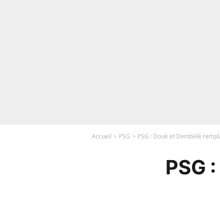
Accueil
PSG
PSG : Doué et Dembélé remplac
PSG :