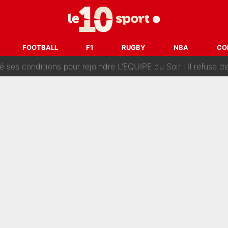
Voice Kids : Contacté par Matt Pokora, Kylian Mbappé a accepté
est terminé, DAZN a fait son choix pour Benjamin Da Silva et
FOOTBALL
F1
RUGBY
NBA
CO
onditions pour rejoindre L'EQUIPE du Soir : Il refuse de faire l'
 plus peur dans le fait de devenir maman» : En couple avec Antoine Dupont, Iris Mitte
kliouche menace Désiré Doué au PSG : «Je valide à 200%»