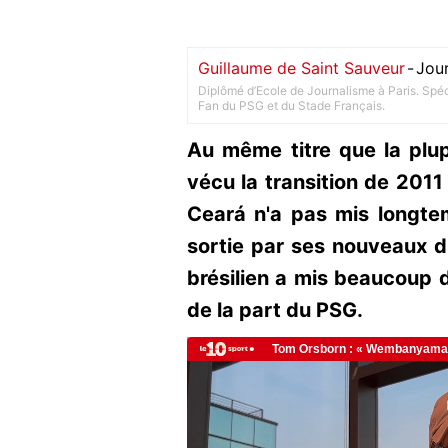
Guillaume de Saint Sauveur
-
Jour
Diplômé d’Ecole de Journalisme à Paris. Spéci
Fan du PSG et du Stade Français.
Au même titre que la plu
vécu la transition de 2011
Ceará n'a pas mis longte
sortie par ses nouveaux dir
brésilien a mis beaucoup 
de la part du PSG.