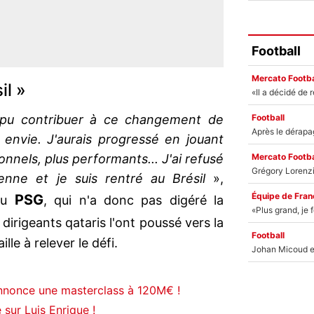
Football
Mercato Footba
il »
Football
s pu contribuer à ce changement de
is envie. J'aurais progressé en jouant
Mercato Footba
nnels, plus performants... J'ai refusé
enne et je suis rentré au Brésil
»,
Équipe de Fran
PSG
 du
, qui n'a donc pas digéré la
 dirigeants qataris l'ont poussé vers la
Football
ille à relever le défi.
nnonce une masterclass à 120M€ !
 sur Luis Enrique !