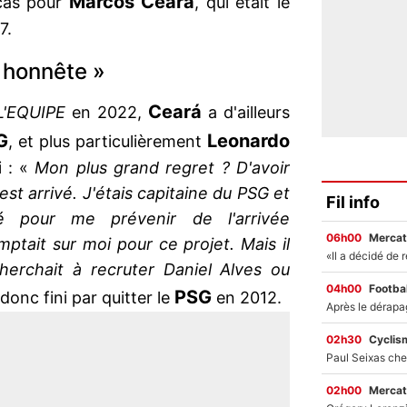
Marcos
Ceará
 cas pour
, qui était le
7.
 honnête »
Ceará
L'EQUIPE
en 2022,
a d'ailleurs
G
Leonardo
, et plus particulièrement
 : «
Mon plus grand regret ? D'avoir
t arrivé. J'étais capitaine du PSG et
Fil info
é pour me prévenir de l'arrivée
06h00
Mercat
mptait sur moi pour ce projet. Mais il
herchait à recruter Daniel Alves ou
04h00
Footbal
PSG
 donc fini par quitter le
en 2012.
02h30
Cyclis
02h00
Mercat