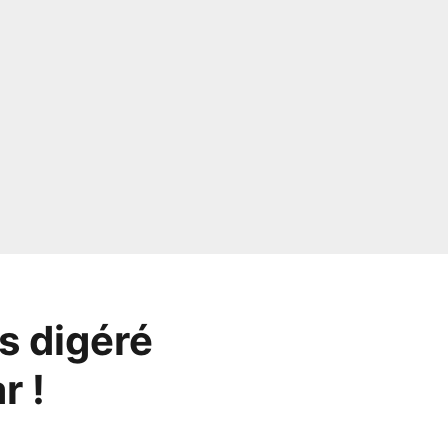
as digéré
r !