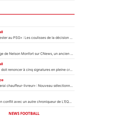
ll
«Il a décidé de rester au PSG» : Les coulisses de la décision de Lucas Chevalier pour son transfert
Après le dérapage de Nelson Monfort sur CNews, un ancien journaliste de France Télévisions relance la polémique sur les incendies en Gironde
ll
Grégory Lorenzi doit renoncer à cinq signatures en pleine crise financière : L’IA propose sept noms à l’OM pour un mercato réussi... à seulement 5M€ !
ce
«Plus grand, je ferai chauffeur-livreur» : Nouveau sélectionneur des Bleus, Zinédine Zidane s’était imaginé un avenir très différent lorsqu'il était enfant
Johan Micoud en conflit avec un autre chroniqueur de L’EQUIPE du Soir : «Pendant un moment, je ne les ai pas remis ensemble dans l'émission»
NEWS FOOTBALL