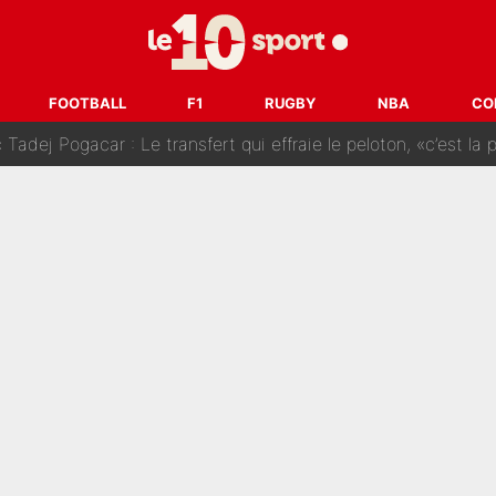
SG» : Les coulisses de la décision de Lucas Chevalier pour s
fort sur CNews, un ancien journaliste de France Télévisions relance la 
FOOTBALL
F1
RUGBY
NBA
CO
dej Pogacar : Le transfert qui effraie le peloton, «c’est la 
nq signatures en pleine crise financière : L’IA propose sept noms à l’OM po
reur» : Nouveau sélectionneur des Bleus, Zinédine Zidane s’était imaginé un av