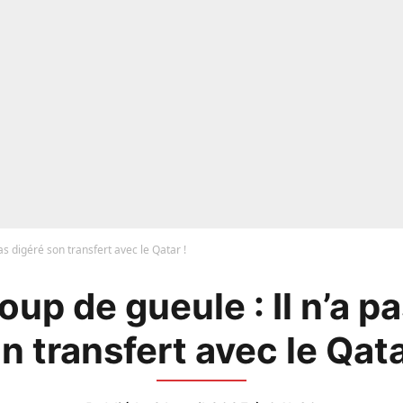
as digéré son transfert avec le Qatar !
up de gueule : Il n’a p
n transfert avec le Qata