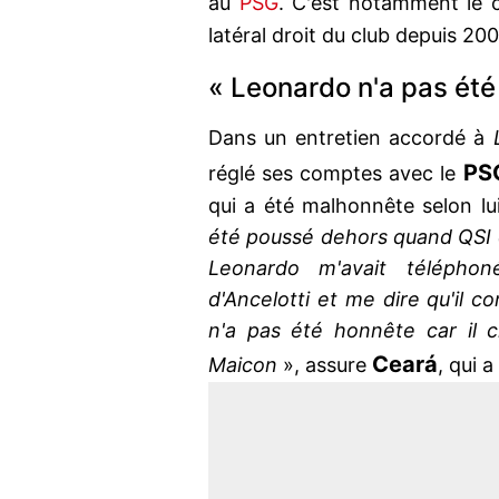
au
PSG
. C'est notamment le
latéral droit du club depuis 200
« Leonardo n'a pas été
Dans un entretien accordé à
PS
réglé ses comptes avec le
qui a été malhonnête selon lui
été poussé dehors quand QSI es
Leonardo m'avait téléphon
d'Ancelotti et me dire qu'il co
n'a pas été honnête car il c
Ceará
Maicon
», assure
, qui a