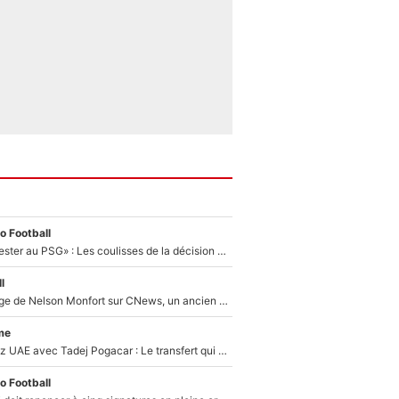
o Football
«Il a décidé de rester au PSG» : Les coulisses de la décision de Lucas Chevalier pour son transfert
l
Après le dérapage de Nelson Monfort sur CNews, un ancien journaliste de France Télévisions relance la polémique sur les incendies en Gironde
me
Paul Seixas chez UAE avec Tadej Pogacar : Le transfert qui effraie le peloton, «c’est la pire des choses qui puisse arriver»
o Football