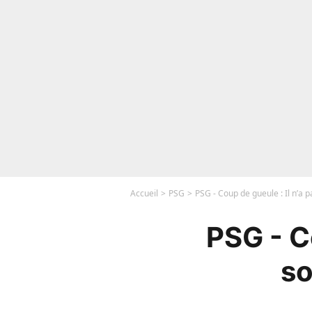
Accueil
PSG
PSG - Coup de gueule : Il n’a p
PSG - Co
so