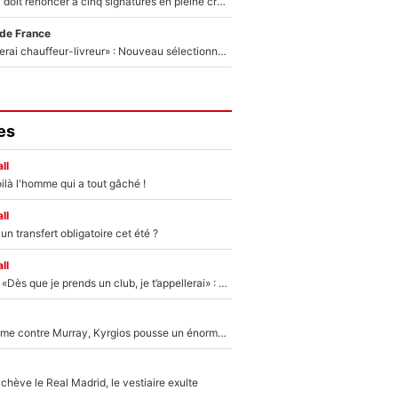
Grégory Lorenzi doit renoncer à cinq signatures en pleine crise financière : L’IA propose sept noms à l’OM pour un mercato réussi... à seulement 5M€ !
 de France
«Plus grand, je ferai chauffeur-livreur» : Nouveau sélectionneur des Bleus, Zinédine Zidane s’était imaginé un avenir très différent lorsqu'il était enfant
es
ll
ilà l'homme qui a tout gâché !
ll
n transfert obligatoire cet été ?
ll
Mercato - OM - «Dès que je prends un club, je t’appellerai» : La promesse de Marcelino au moment de claquer la porte
Victime de racisme contre Murray, Kyrgios pousse un énorme coup de gueule !
hève le Real Madrid, le vestiaire exulte