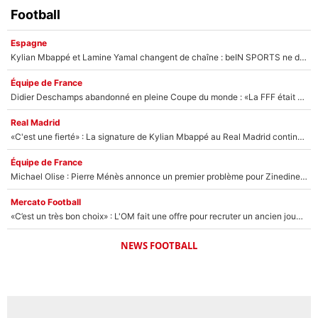
Football
Espagne
Kylian Mbappé et Lamine Yamal changent de chaîne : beIN SPORTS ne digère pas cette décision historique et prédit un fiasco pour la Liga
Équipe de France
Didier Deschamps abandonné en pleine Coupe du monde : «La FFF était déjà passée à Zinedine Zidane»
Real Madrid
«C'est une fierté» : La signature de Kylian Mbappé au Real Madrid continue de régaler l'Espagne
Équipe de France
Michael Olise : Pierre Ménès annonce un premier problème pour Zinedine Zidane en équipe de France
Mercato Football
«C’est un très bon choix» : L'OM fait une offre pour recruter un ancien joueur du PSG... et c'est validé dans l'After Foot !
NEWS FOOTBALL