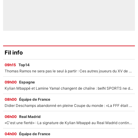
Fil info
09h15
Top14
Thomas Ramos ne sera pas le seul à partir : Ces autres joueurs du XV de France pourraient aussi quitter le Stade Toulousain, un club de Top 14 est déjà sur les rangs
09h00
Espagne
Kylian Mbappé et Lamine Yamal changent de chaîne : beIN SPORTS ne digère pas cette décision historique et prédit un fiasco pour la Liga
08h00
Équipe de France
Didier Deschamps abandonné en pleine Coupe du monde : «La FFF était déjà passée à Zinedine Zidane»
06h00
Real Madrid
«C'est une fierté» : La signature de Kylian Mbappé au Real Madrid continue de régaler l'Espagne
04h00
Équipe de France