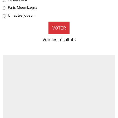
1%
Faris Moumbagna
Pierre-Emile Hojbjerg
Un autre joueur
9%
VOTER
Neal Maupay
4%
Voir les résultats
Amine Harit
3%
Faris Moumbagna
5%
Un autre joueur
5%
1555 personnes ont participé aux votes.