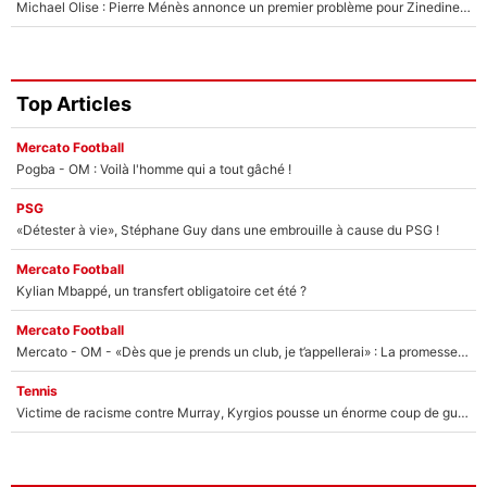
Michael Olise : Pierre Ménès annonce un premier problème pour Zinedine Zidane en équipe de France
Top Articles
Mercato Football
Pogba - OM : Voilà l'homme qui a tout gâché !
PSG
«Détester à vie», Stéphane Guy dans une embrouille à cause du PSG !
Mercato Football
Kylian Mbappé, un transfert obligatoire cet été ?
Mercato Football
Mercato - OM - «Dès que je prends un club, je t’appellerai» : La promesse de Marcelino au moment de claquer la porte
Tennis
Victime de racisme contre Murray, Kyrgios pousse un énorme coup de gueule !