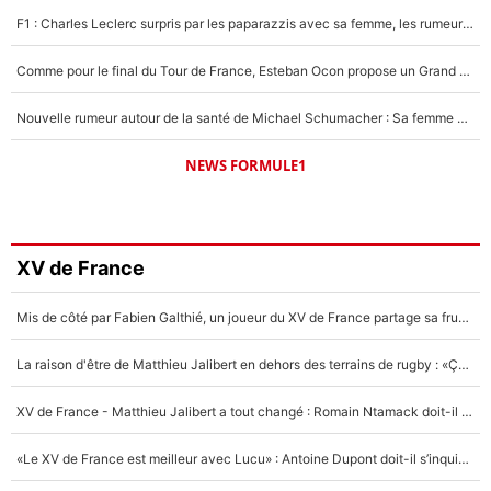
F1 : Charles Leclerc surpris par les paparazzis avec sa femme, les rumeurs étaient vraies !
Comme pour le final du Tour de France, Esteban Ocon propose un Grand Prix de Formule 1 à Paris : «Autour de l’Arc de Triomphe, ce serait génial» !
Nouvelle rumeur autour de la santé de Michael Schumacher : Sa femme Corinna sort du silence
NEWS FORMULE1
XV de France
Mis de côté par Fabien Galthié, un joueur du XV de France partage sa frustration : «ils ne me l’ont pas dit tout de suite»
La raison d'être de Matthieu Jalibert en dehors des terrains de rugby : «Ça m'atteint autant que si tu touches à un membre de ma famille»
XV de France - Matthieu Jalibert a tout changé : Romain Ntamack doit-il s’inquiéter pour sa place à un an de la Coupe du monde ?
«Le XV de France est meilleur avec Lucu» : Antoine Dupont doit-il s’inquiéter pour sa place ?