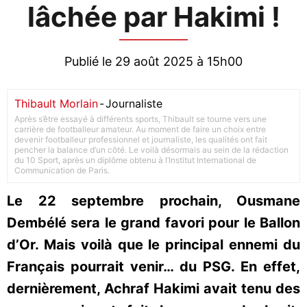
lâchée par Hakimi !
Publié le 29 août 2025 à 15h00
Thibault Morlain
-
Journaliste
Après s’être essayé à différents sports, Thibault se tourne vers une
carrière de footballeur amateur. Au moment de faire un choix entre
devenir footballeur professionnel et journaliste, les qualités ont fait
pencher la balance d’un côté. Le voilà désormais au sein de la rédaction
du 10 Sport, après un diplôme obtenu à l’Institut International de
Communication de Paris.
Le 22 septembre prochain, Ousmane
Dembélé sera le grand favori pour le Ballon
d’Or. Mais voilà que le principal ennemi du
Français pourrait venir… du PSG. En effet,
dernièrement, Achraf Hakimi avait tenu des