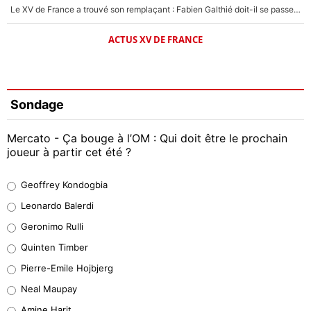
Le XV de France a trouvé son remplaçant : Fabien Galthié doit-il se passer d'Antoine Dupont ?
ACTUS XV DE FRANCE
Sondage
Mercato - Ça bouge à l’OM : Qui doit être le prochain
joueur à partir cet été ?
Geoffrey Kondogbia
Geoffrey Kondogbia
38%
Leonardo Balerdi
Leonardo Balerdi
Geronimo Rulli
32%
Quinten Timber
Geronimo Rulli
Pierre-Emile Hojbjerg
5%
Neal Maupay
Quinten Timber
Amine Harit