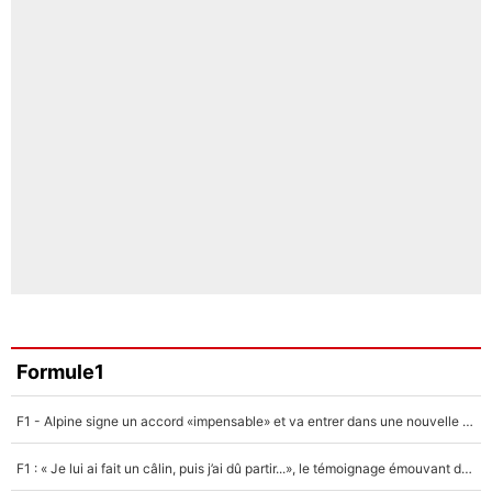
Formule1
F1 - Alpine signe un accord «impensable» et va entrer dans une nouvelle dimension : Grande nouvelle pour Pierre Gasly !
F1 : « Je lui ai fait un câlin, puis j’ai dû partir...», le témoignage émouvant de Max Verstappen sur sa fille