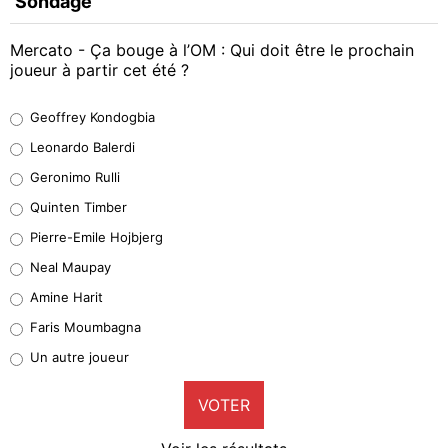
Sondage
Mercato - Ça bouge à l’OM : Qui doit être le prochain
joueur à partir cet été ?
Geoffrey Kondogbia
Geoffrey Kondogbia
38%
Leonardo Balerdi
Leonardo Balerdi
Geronimo Rulli
32%
Quinten Timber
Geronimo Rulli
Pierre-Emile Hojbjerg
5%
Neal Maupay
Quinten Timber
Amine Harit
1%
Faris Moumbagna
Pierre-Emile Hojbjerg
Un autre joueur
9%
VOTER
Neal Maupay
4%