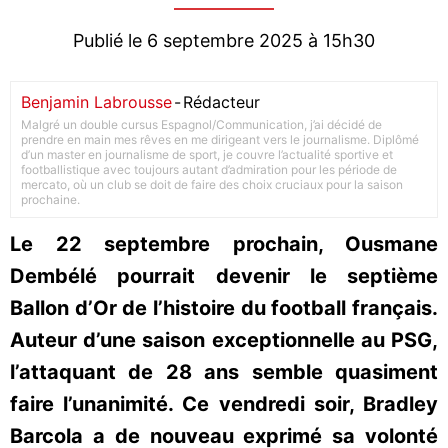
Publié le 6 septembre 2025 à 15h30
Benjamin Labrousse
-
Rédacteur
Malgré un double cursus Espagnol/Communication, j’ai décidé de
prendre en main mes rêves en me dirigeant vers le journalisme. Diplômé
d’un master en journalisme de sport, je couvre l’actualité sportive et
footballistique avec toujours autant d’admiration pour les période de
mercato, où un club se doit de faire des choix cruciaux pour la saison
prochaine.
Le 22 septembre prochain, Ousmane
Dembélé pourrait devenir le septième
Ballon d’Or de l’histoire du football français.
Auteur d’une saison exceptionnelle au PSG,
l’attaquant de 28 ans semble quasiment
faire l’unanimité. Ce vendredi soir, Bradley
Barcola a de nouveau exprimé sa volonté