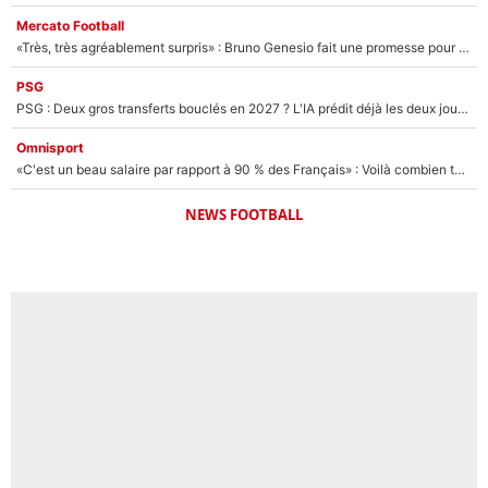
Mercato Football
«Très, très agréablement surpris» : Bruno Genesio fait une promesse pour la suite du mercato de l’OM et rassure les supporters
PSG
PSG : Deux gros transferts bouclés en 2027 ? L'IA prédit déjà les deux joueurs qui pourraient rejoindre Luis Enrique !
Omnisport
«C'est un beau salaire par rapport à 90 % des Français» : Voilà combien touchait Nelson Monfort sur France Télévisions avant de rejoindre CNews
NEWS FOOTBALL