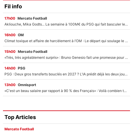
Fil info
17h00
Mercato Football
Akliouche, Mika Godts... La semaine à 100M€ du PSG qui fait basculer le mercato du PSG !
16h00
OM
Climat toxique et affaire de harcèlement à l’OM : Le départ qui soulage le vestiaire de Bruno Genesio
15h00
Mercato Football
«Très, très agréablement surpris» : Bruno Genesio fait une promesse pour la suite du mercato de l’OM et rassure les supporters
14h00
PSG
PSG : Deux gros transferts bouclés en 2027 ? L'IA prédit déjà les deux joueurs qui pourraient rejoindre Luis Enrique !
13h00
Omnisport
«C'est un beau salaire par rapport à 90 % des Français» : Voilà combien touchait Nelson Monfort sur France Télévisions avant de rejoindre CNews
Top Articles
Mercato Football