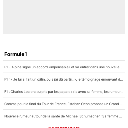
Formule1
F1 - Alpine signe un accord «impensable» et va entrer dans une nouvelle dimension : Grande nouvelle pour Pierre Gasly !
F1 : « Je lui ai fait un câlin, puis j’ai dû partir...», le témoignage émouvant de Max Verstappen sur sa fille
F1 : Charles Leclerc surpris par les paparazzis avec sa femme, les rumeurs étaient vraies !
Comme pour le final du Tour de France, Esteban Ocon propose un Grand Prix de Formule 1 à Paris : «Autour de l’Arc de Triomphe, ce serait génial» !
Nouvelle rumeur autour de la santé de Michael Schumacher : Sa femme Corinna sort du silence