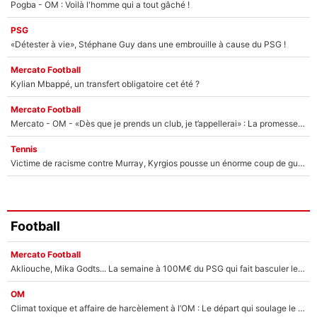
Pogba - OM : Voilà l'homme qui a tout gâché !
PSG
«Détester à vie», Stéphane Guy dans une embrouille à cause du PSG !
Mercato Football
Kylian Mbappé, un transfert obligatoire cet été ?
Mercato Football
Mercato - OM - «Dès que je prends un club, je t’appellerai» : La promesse de Marcelino au moment de claquer la porte
Tennis
Victime de racisme contre Murray, Kyrgios pousse un énorme coup de gueule !
Football
Mercato Football
Akliouche, Mika Godts... La semaine à 100M€ du PSG qui fait basculer le mercato du PSG !
OM
Climat toxique et affaire de harcèlement à l’OM : Le départ qui soulage le vestiaire de Bruno Genesio