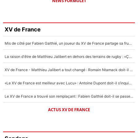
NEWS FORMULE1
XV de France
Mis de côté par Fabien Galthié, un joueur du XV de France partage sa frustration : «ils ne me l’ont pas dit tout de suite»
La raison d'être de Matthieu Jalibert en dehors des terrains de rugby : «Ça m'atteint autant que si tu touches à un membre de ma famille»
XV de France - Matthieu Jalibert a tout changé : Romain Ntamack doit-il s’inquiéter pour sa place à un an de la Coupe du monde ?
«Le XV de France est meilleur avec Lucu» : Antoine Dupont doit-il s’inquiéter pour sa place ?
Le XV de France a trouvé son remplaçant : Fabien Galthié doit-il se passer d'Antoine Dupont ?
ACTUS XV DE FRANCE