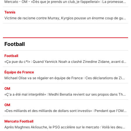
Mercato - OM - «Dès que je prends un club, je t’appellerai» : La promesse de Marcelino au moment de claquer la porte
Tennis
Victime de racisme contre Murray, Kyrgios pousse un énorme coup de gueule !
Football
Football
«Ça pue du c*l» : Quand Yannick Noah a clashé Zinedine Zidane, avant de se faire recadrer par le nouveau sélectionneur de l'équipe de France !
Équipe de France
Michael Olise va se régaler en équipe de France : Ces déclarations de Zinedine Zidane qui prouvent qu'il va tout miser sur la star du Bayern Munich !
OM
«Ç'a a été mal interprêté» : Medhi Benatia revient sur ses propos dans The Bridge et précise ses conditions pour rejoindre le PSG !
OM
«Des milliards et des milliards de dollars sont investis» : Pendant que l'OM est en pleine crise financière, Frank McCourt lance un nouveau projet à 260M€ !
Mercato Football
Après Maghnes Akliouche, le PSG accèlère sur le mercato : Voilà les deux nouvelles recrues qui vont signer la semaine prochaine ?