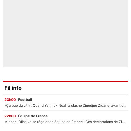
Fil info
23h00
Football
«Ça pue du c*l» : Quand Yannick Noah a clashé Zinedine Zidane, avant de se faire recadrer par le nouveau sélectionneur de l'équipe de France !
22h00
Équipe de France
Michael Olise va se régaler en équipe de France : Ces déclarations de Zinedine Zidane qui prouvent qu'il va tout miser sur la star du Bayern Munich !