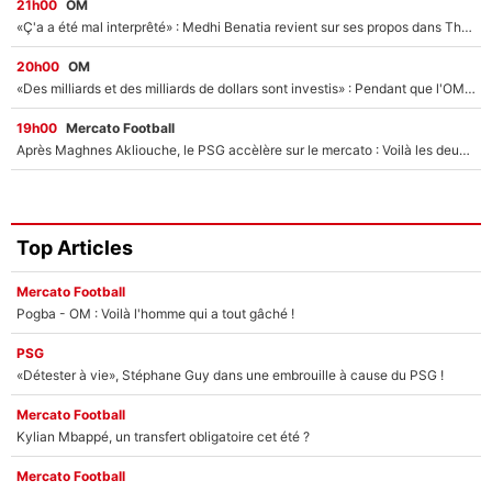
21h00
OM
«Ç'a a été mal interprêté» : Medhi Benatia revient sur ses propos dans The Bridge et précise ses conditions pour rejoindre le PSG !
20h00
OM
«Des milliards et des milliards de dollars sont investis» : Pendant que l'OM est en pleine crise financière, Frank McCourt lance un nouveau projet à 260M€ !
19h00
Mercato Football
Après Maghnes Akliouche, le PSG accèlère sur le mercato : Voilà les deux nouvelles recrues qui vont signer la semaine prochaine ?
Top Articles
Mercato Football
Pogba - OM : Voilà l'homme qui a tout gâché !
PSG
«Détester à vie», Stéphane Guy dans une embrouille à cause du PSG !
Mercato Football
Kylian Mbappé, un transfert obligatoire cet été ?
Mercato Football