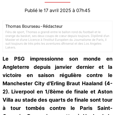
Publié le 17 avril 2025 à 07h45
Thomas Bourseau
-
Rédacteur
Féru de sport, Thomas a grandi entre le ballon rond du football et le
orange du basket, ses deux coups de cœur depuis toujours. Diplômé d’un
Master et d’une Licence à l’Institut Européen du Journalisme de Paris, il
suit toujours de très près les aventures d’Arsenal et des Los Angeles
Lakers.
Le PSG impressionne son monde en
Angleterre depuis janvier dernier et la
victoire en saison régulière contre le
Manchester City d'Erling Braut Haaland (4-
2). Liverpool en 1/8ème de finale et Aston
Villa au stade des quarts de finale sont tour
à tour tombés contre le Paris Saint-