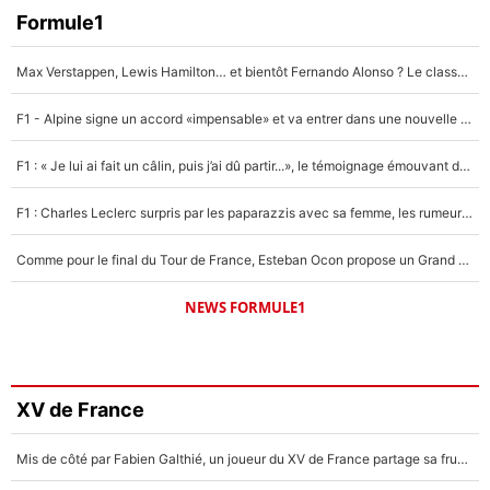
Formule1
Max Verstappen, Lewis Hamilton… et bientôt Fernando Alonso ? Le classement des pilotes les mieux payés en Formule 1 risque de changer !
F1 - Alpine signe un accord «impensable» et va entrer dans une nouvelle dimension : Grande nouvelle pour Pierre Gasly !
F1 : « Je lui ai fait un câlin, puis j’ai dû partir...», le témoignage émouvant de Max Verstappen sur sa fille
F1 : Charles Leclerc surpris par les paparazzis avec sa femme, les rumeurs étaient vraies !
Comme pour le final du Tour de France, Esteban Ocon propose un Grand Prix de Formule 1 à Paris : «Autour de l’Arc de Triomphe, ce serait génial» !
NEWS FORMULE1
XV de France
Mis de côté par Fabien Galthié, un joueur du XV de France partage sa frustration : «ils ne me l’ont pas dit tout de suite»