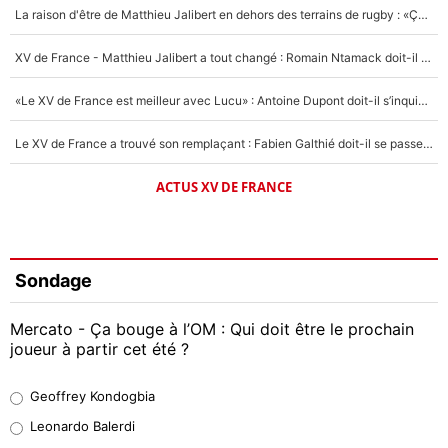
La raison d'être de Matthieu Jalibert en dehors des terrains de rugby : «Ça m'atteint autant que si tu touches à un membre de ma famille»
XV de France - Matthieu Jalibert a tout changé : Romain Ntamack doit-il s’inquiéter pour sa place à un an de la Coupe du monde ?
«Le XV de France est meilleur avec Lucu» : Antoine Dupont doit-il s’inquiéter pour sa place ?
Le XV de France a trouvé son remplaçant : Fabien Galthié doit-il se passer d'Antoine Dupont ?
ACTUS XV DE FRANCE
Sondage
Mercato - Ça bouge à l’OM : Qui doit être le prochain
joueur à partir cet été ?
Geoffrey Kondogbia
Geoffrey Kondogbia
38%
Leonardo Balerdi
Leonardo Balerdi