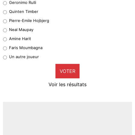
Geronimo Rulli
32%
Quinten Timber
Geronimo Rulli
Pierre-Emile Hojbjerg
5%
Neal Maupay
Quinten Timber
Amine Harit
1%
Faris Moumbagna
Pierre-Emile Hojbjerg
Un autre joueur
9%
VOTER
Neal Maupay
4%
Voir les résultats
Amine Harit
3%
Faris Moumbagna
4%
Un autre joueur
5%