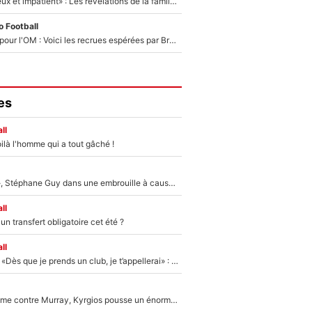
«Il est très heureux et impatient» : Les révélations de la famille Zidane sur sa prise de pouvoir en équipe de France !
 Football
Plus de 100M€ pour l'OM : Voici les recrues espérées par Bruno Genesio et Grégory Lorenzi après l’opération dégraissage
es
ll
ilà l'homme qui a tout gâché !
«Détester à vie», Stéphane Guy dans une embrouille à cause du PSG !
ll
n transfert obligatoire cet été ?
ll
Mercato - OM - «Dès que je prends un club, je t’appellerai» : La promesse de Marcelino au moment de claquer la porte
Victime de racisme contre Murray, Kyrgios pousse un énorme coup de gueule !