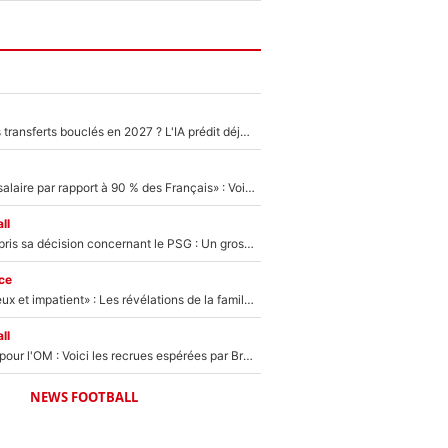
PSG : Deux gros transferts bouclés en 2027 ? L'IA prédit déjà les deux joueurs qui pourraient rejoindre Luis Enrique !
«C'est un beau salaire par rapport à 90 % des Français» : Voilà combien touchait Nelson Monfort sur France Télévisions avant de rejoindre CNews
ll
Ferran Torres a pris sa décision concernant le PSG : Un gros club étranger prêt à relancer le feuilleton pour la signature du champion du monde 2026 !
ce
«Il est très heureux et impatient» : Les révélations de la famille Zidane sur sa prise de pouvoir en équipe de France !
ll
Plus de 100M€ pour l'OM : Voici les recrues espérées par Bruno Genesio et Grégory Lorenzi après l’opération dégraissage
NEWS FOOTBALL