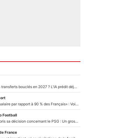
PSG : Deux gros transferts bouclés en 2027 ? L'IA prédit déjà les deux joueurs qui pourraient rejoindre Luis Enrique !
ort
«C'est un beau salaire par rapport à 90 % des Français» : Voilà combien touchait Nelson Monfort sur France Télévisions avant de rejoindre CNews
 Football
Ferran Torres a pris sa décision concernant le PSG : Un gros club étranger prêt à relancer le feuilleton pour la signature du champion du monde 2026 !
de France