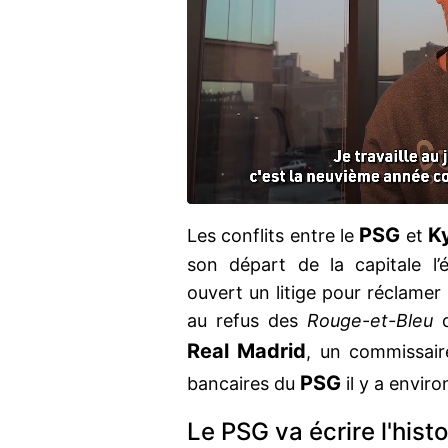
PSG
K
Les conflits entre le
et
son départ de la capitale l’ét
ouvert un litige pour réclamer
au refus des
Rouge-et-Bleu
d
Real Madrid
, un commissaire
PSG
bancaires du
il y a enviro
Le PSG va écrire l'his