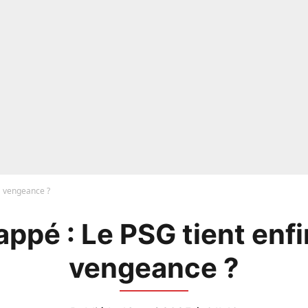
a vengeance ?
ppé : Le PSG tient enfi
vengeance ?