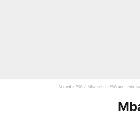
Accueil
PSG
Mbappé : Le PSG tient enfin s
Mba