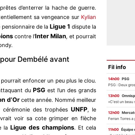
prêtes d’enterrer la hache de guerre.
otentiellement sa vengeance sur
Kylian
Ligue 1
e pensionnaire de la
dispute la
ions
Inter Milan
contre l’
, et pourrait
ondy.
r pour Dembélé avant
Fil info
14h00
PSG
pourrait enfoncer un peu plus le clou.
PSG
’attaquant du
est l’un des grands
13h00
Omnisp
on d’Or
cette année. Nommé meilleur
UNFP
la cérémonie des trophées
, le
12h00
Mercato
ait voir sa cote grimper en flèche
Ligue des champions
 la
. Et cela
11h00
Équipe 