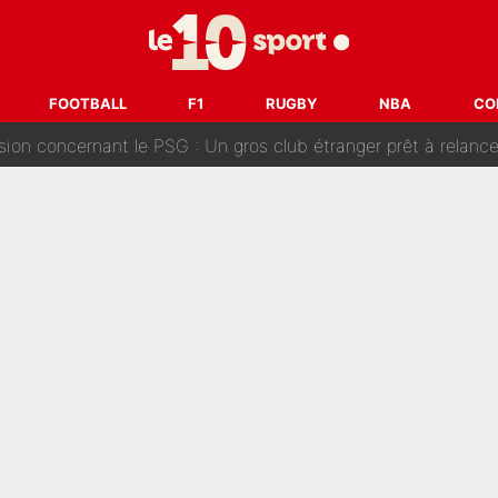
ouclés en 2027 ? L'IA prédit déjà les deux joueurs qui pourra
t à 90 % des Français» : Voilà combien touchait Nelson Monfort sur Franc
FOOTBALL
F1
RUGBY
NBA
CO
oncernant le PSG : Un gros club étranger prêt à relancer le feuilleton pour 
tient» : Les révélations de la famille Zidane sur sa prise de p
oici les recrues espérées par Bruno Genesio et Grégory Loren