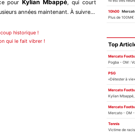
Kylian Mbappé
âce pour
, qui court
usieurs années maintenant. À suivre...
10h00
Mercato
coup historique !
 qui le fait vibrer !
Top Articl
Mercato Footba
Pogba - OM : Vo
PSG
Mercato Footba
Kylian Mbappé, u
Mercato Footba
Tennis