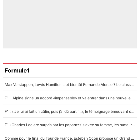
Formule1
Max Verstappen, Lewis Hamilton… et bientôt Fernando Alonso ? Le classement des pilotes les mieux payés en Formule 1 risque de changer !
F1 - Alpine signe un accord «impensable» et va entrer dans une nouvelle dimension : Grande nouvelle pour Pierre Gasly !
F1 : « Je lui ai fait un câlin, puis j’ai dû partir...», le témoignage émouvant de Max Verstappen sur sa fille
F1 : Charles Leclerc surpris par les paparazzis avec sa femme, les rumeurs étaient vraies !
Comme pour le final du Tour de France, Esteban Ocon propose un Grand Prix de Formule 1 à Paris : «Autour de l’Arc de Triomphe, ce serait génial» !