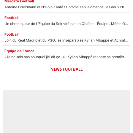
Mercato Football
Antoine Griezmann et N'Golo Kanté : Comme Yan Diomandé, les deux champions du monde ont refusé de signer au PSG !
Football
Un chroniqueur de L’Équipe du Soir viré par La Chaîne L’Équipe : Même Olivier Ménard n’avait pas pu empêcher son départ, «je l’ai appris sur Twitter, je l’ai vécu assez mal»
Football
Loin du Real Madrid et du PSG, les inséparables Kylian Mbappé et Achraf Hakimi changent d'équipe le temps d'une journée !
Équipe de France
«Je ne sais pas pourquoi j’ai dit ça...» : Kylian Mbappé raconte sa première rencontre avec Zinédine Zidane (et c’est très drôle)
NEWS FOOTBALL