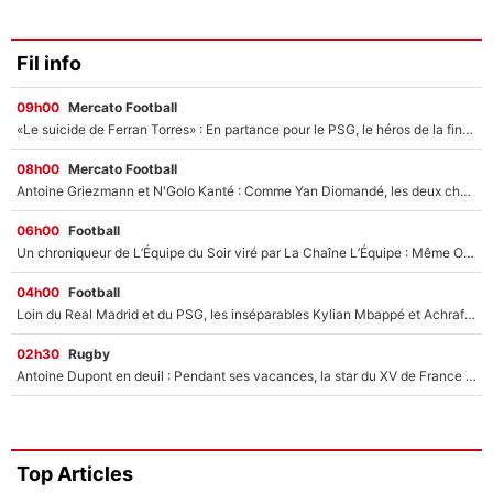
Fil info
09h00
Mercato Football
«Le suicide de Ferran Torres» : En partance pour le PSG, le héros de la finale de la Coupe du monde s'attire les foudres de la presse espagnole !
08h00
Mercato Football
Antoine Griezmann et N'Golo Kanté : Comme Yan Diomandé, les deux champions du monde ont refusé de signer au PSG !
06h00
Football
Un chroniqueur de L’Équipe du Soir viré par La Chaîne L’Équipe : Même Olivier Ménard n’avait pas pu empêcher son départ, «je l’ai appris sur Twitter, je l’ai vécu assez mal»
04h00
Football
Loin du Real Madrid et du PSG, les inséparables Kylian Mbappé et Achraf Hakimi changent d'équipe le temps d'une journée !
02h30
Rugby
Antoine Dupont en deuil : Pendant ses vacances, la star du XV de France a perdu sa grand-mère
Top Articles