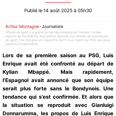
Publié le 14 août 2025 à 05h30
Arthur Montagne
-
Journaliste
Affamé de sport, il a grandi au son des moteurs de Formule 1 et des
exploits de Ronaldinho. Aujourd’hui, diplomé d'un Master de journalisme
de sport, il ne rate plus un Grand Prix de F1 ni un match du PSG, ses deux
passions et spécialités
Lors de sa première saison au PSG, Luis
Enrique avait été confronté au départ de
Kylian Mbappé. Mais rapidement,
l’Espagnol avait annoncé que son équipe
serait plus forte sans le Bondynois. Une
tendance qui s’est confirmée. Et alors que
la situation se reproduit avec Gianluigi
Donnarumma, les propos de Luis Enrique