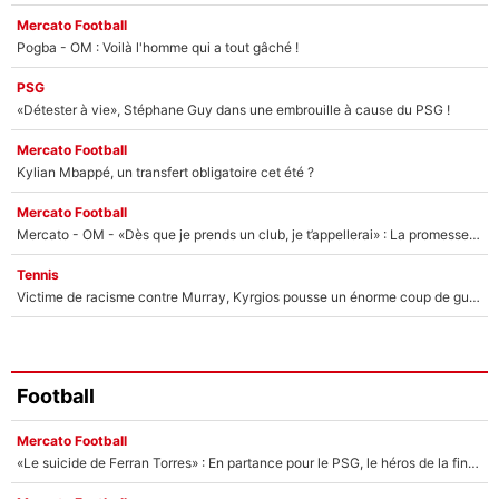
Mercato Football
Pogba - OM : Voilà l'homme qui a tout gâché !
PSG
«Détester à vie», Stéphane Guy dans une embrouille à cause du PSG !
Mercato Football
Kylian Mbappé, un transfert obligatoire cet été ?
Mercato Football
Mercato - OM - «Dès que je prends un club, je t’appellerai» : La promesse de Marcelino au moment de claquer la porte
Tennis
Victime de racisme contre Murray, Kyrgios pousse un énorme coup de gueule !
Football
Mercato Football
«Le suicide de Ferran Torres» : En partance pour le PSG, le héros de la finale de la Coupe du monde s'attire les foudres de la presse espagnole !