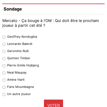
Sondage
Mercato - Ça bouge à l’OM : Qui doit être le prochain
joueur à partir cet été ?
Geoffrey Kondogbia
Geoffrey Kondogbia
38%
Leonardo Balerdi
Leonardo Balerdi
Geronimo Rulli
32%
Quinten Timber
Geronimo Rulli
Pierre-Emile Hojbjerg
5%
Neal Maupay
Quinten Timber
Amine Harit
1%
Faris Moumbagna
Pierre-Emile Hojbjerg
Un autre joueur
9%
VOTER
Neal Maupay