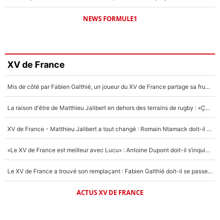
NEWS FORMULE1
XV de France
Mis de côté par Fabien Galthié, un joueur du XV de France partage sa frustration : «ils ne me l’ont pas dit tout de suite»
La raison d'être de Matthieu Jalibert en dehors des terrains de rugby : «Ça m'atteint autant que si tu touches à un membre de ma famille»
XV de France - Matthieu Jalibert a tout changé : Romain Ntamack doit-il s’inquiéter pour sa place à un an de la Coupe du monde ?
«Le XV de France est meilleur avec Lucu» : Antoine Dupont doit-il s’inquiéter pour sa place ?
Le XV de France a trouvé son remplaçant : Fabien Galthié doit-il se passer d'Antoine Dupont ?
ACTUS XV DE FRANCE