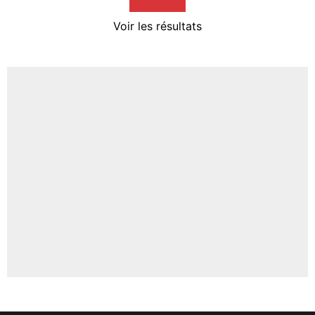
4%
Voir les résultats
Amine Harit
3%
Faris Moumbagna
4%
Un autre joueur
5%
1628 personnes ont participé aux votes.