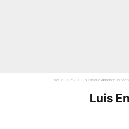
Accueil
PSG
Luis Enrique annonce un phé
Luis E