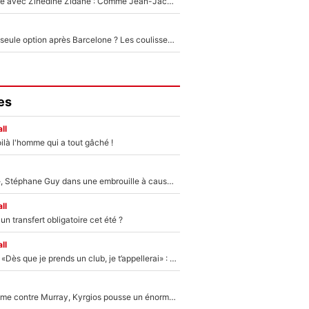
Un documentaire avec Zinedine Zidane : Comme Jean-Jacques Goldman et Mylène Farmer, le nouveau sélectionneur de l'équipe de France a recalé une journaliste très connue
Le PSG comme seule option après Barcelone ? Les coulisses de la signature historique de Lionel Messi sont révélées au grand jour !
es
ll
ilà l'homme qui a tout gâché !
«Détester à vie», Stéphane Guy dans une embrouille à cause du PSG !
ll
n transfert obligatoire cet été ?
ll
Mercato - OM - «Dès que je prends un club, je t’appellerai» : La promesse de Marcelino au moment de claquer la porte
Victime de racisme contre Murray, Kyrgios pousse un énorme coup de gueule !