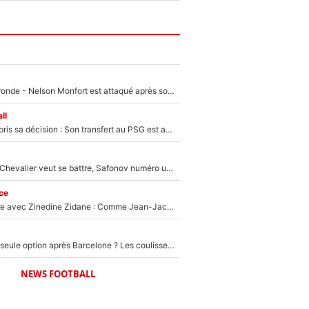
Incendies en Gironde - Nelson Monfort est attaqué après son dérapage sur CNews : «Et lui, il prend combien pour parler dans un studio climatisé?»
ll
Ferran Torres a pris sa décision : Son transfert au PSG est annoncé en Espagne !
Suzuki recruté, Chevalier veut se battre, Safonov numéro un… Le PSG se lance encore dans un gros chantier pour le poste de gardien de but
ce
Un documentaire avec Zinedine Zidane : Comme Jean-Jacques Goldman et Mylène Farmer, le nouveau sélectionneur de l'équipe de France a recalé une journaliste très connue
Le PSG comme seule option après Barcelone ? Les coulisses de la signature historique de Lionel Messi sont révélées au grand jour !
NEWS FOOTBALL