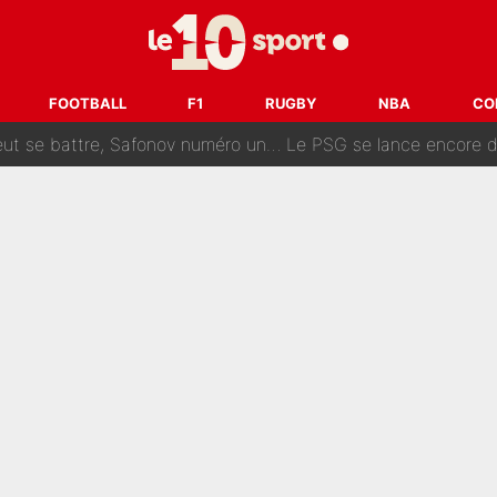
fort est attaqué après son dérapage sur CNews : «Et lui, il prend combie
ision : Son transfert au PSG est annoncé en Espagne !
FOOTBALL
F1
RUGBY
NBA
CO
se battre, Safonov numéro un… Le PSG se lance encore dans un gros ch
 Comme Jean-Jacques Goldman et Mylène Farmer, le nouveau sélectionneur de l'équipe 
ès Barcelone ? Les coulisses de la signature historique de Lionel 