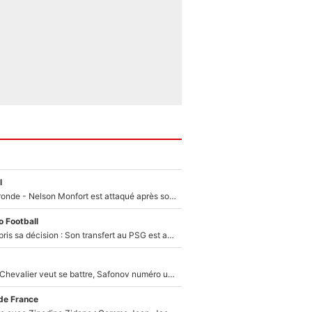
l
Incendies en Gironde - Nelson Monfort est attaqué après son dérapage sur CNews : «Et lui, il prend combien pour parler dans un studio climatisé?»
 Football
Ferran Torres a pris sa décision : Son transfert au PSG est annoncé en Espagne !
Suzuki recruté, Chevalier veut se battre, Safonov numéro un… Le PSG se lance encore dans un gros chantier pour le poste de gardien de but
de France