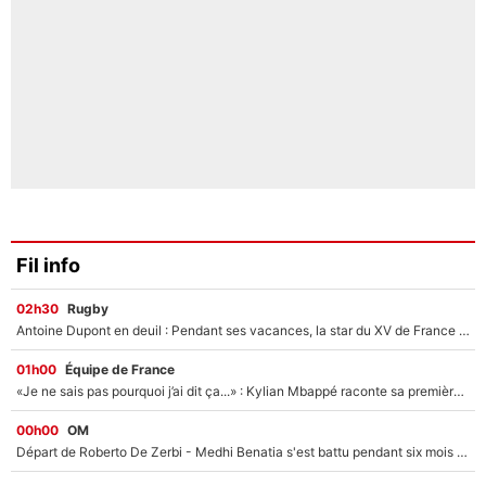
Fil info
02h30
Rugby
Antoine Dupont en deuil : Pendant ses vacances, la star du XV de France a perdu sa grand-mère
01h00
Équipe de France
«Je ne sais pas pourquoi j’ai dit ça...» : Kylian Mbappé raconte sa première rencontre avec Zinédine Zidane (et c’est très drôle)
00h00
OM
Départ de Roberto De Zerbi - Medhi Benatia s'est battu pendant six mois pour le retenir à l'OM, le PSG a été le naufrage de trop : «Je pars avec toi»