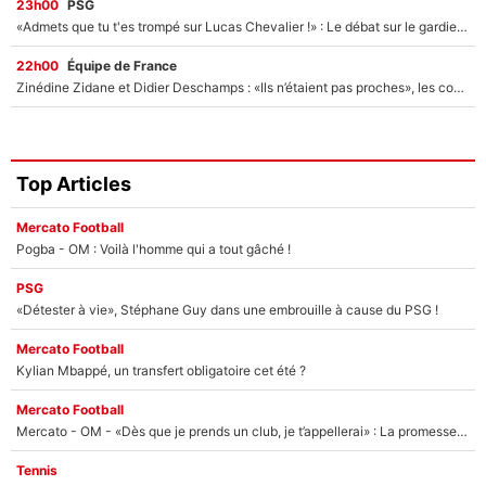
23h00
PSG
«Admets que tu t'es trompé sur Lucas Chevalier !» : Le débat sur le gardien du PSG vire au clash à l'After Foot
22h00
Équipe de France
Zinédine Zidane et Didier Deschamps : «Ils n’étaient pas proches», les confidences d’un membre de l’équipe de France 1998 sur leur relation spéciale
Top Articles
Mercato Football
Pogba - OM : Voilà l'homme qui a tout gâché !
PSG
«Détester à vie», Stéphane Guy dans une embrouille à cause du PSG !
Mercato Football
Kylian Mbappé, un transfert obligatoire cet été ?
Mercato Football
Mercato - OM - «Dès que je prends un club, je t’appellerai» : La promesse de Marcelino au moment de claquer la porte
Tennis