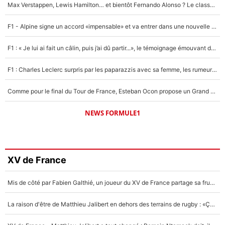
Max Verstappen, Lewis Hamilton… et bientôt Fernando Alonso ? Le classement des pilotes les mieux payés en Formule 1 risque de changer !
F1 - Alpine signe un accord «impensable» et va entrer dans une nouvelle dimension : Grande nouvelle pour Pierre Gasly !
F1 : « Je lui ai fait un câlin, puis j’ai dû partir...», le témoignage émouvant de Max Verstappen sur sa fille
F1 : Charles Leclerc surpris par les paparazzis avec sa femme, les rumeurs étaient vraies !
Comme pour le final du Tour de France, Esteban Ocon propose un Grand Prix de Formule 1 à Paris : «Autour de l’Arc de Triomphe, ce serait génial» !
NEWS FORMULE1
XV de France
Mis de côté par Fabien Galthié, un joueur du XV de France partage sa frustration : «ils ne me l’ont pas dit tout de suite»
La raison d'être de Matthieu Jalibert en dehors des terrains de rugby : «Ça m'atteint autant que si tu touches à un membre de ma famille»