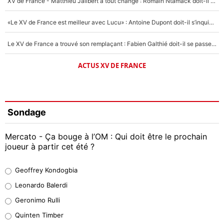
XV de France - Matthieu Jalibert a tout changé : Romain Ntamack doit-il s’inquiéter pour sa place à un an de la Coupe du monde ?
«Le XV de France est meilleur avec Lucu» : Antoine Dupont doit-il s’inquiéter pour sa place ?
Le XV de France a trouvé son remplaçant : Fabien Galthié doit-il se passer d'Antoine Dupont ?
ACTUS XV DE FRANCE
Sondage
Mercato - Ça bouge à l’OM : Qui doit être le prochain
joueur à partir cet été ?
Geoffrey Kondogbia
Geoffrey Kondogbia
38%
Leonardo Balerdi
Leonardo Balerdi
Geronimo Rulli
32%
Quinten Timber