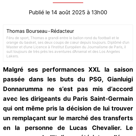
Publié le 14 août 2025 à 13h00
Thomas Bourseau
-
Rédacteur
Féru de sport, Thomas a grandi entre le ballon rond du football et le
orange du basket, ses deux coups de cœur depuis toujours. Diplômé d’un
Master et d’une Licence à l’Institut Européen du Journalisme de Paris, il
suit toujours de très près les aventures d’Arsenal et des Los Angeles
Lakers.
Malgré ses performances XXL la saison
passée dans les buts du PSG, Gianluigi
Donnarumma ne s’est pas mis d’accord
avec les dirigeants du Paris Saint-Germain
qui ont même pris la décision de lui trouver
un remplaçant sur le marché des transferts
en la personne de Lucas Chevalier. Le