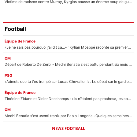
Victime de racisme contre Murray, Kyrgios pousse un énorme coup de gueule !
Football
Équipe de France
«Je ne sais pas pourquoi j’ai dit ça...» : Kylian Mbappé raconte sa première rencontre avec Zinédine Zidane (et c’est très drôle)
OM
Départ de Roberto De Zerbi - Medhi Benatia s'est battu pendant six mois pour le retenir à l'OM, le PSG a été le naufrage de trop : «Je pars avec toi»
PSG
«Admets que tu t'es trompé sur Lucas Chevalier !» : Le débat sur le gardien du PSG vire au clash à l'After Foot
Équipe de France
Zinédine Zidane et Didier Deschamps : «Ils n’étaient pas proches», les confidences d’un membre de l’équipe de France 1998 sur leur relation spéciale
OM
Medhi Benatia s'est «senti trahi» par Pablo Longoria : Quelques semaines après son départ, l'ancien directeur de football de l'OM règle ses comptes
NEWS FOOTBALL