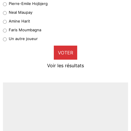
Geronimo Rulli
Pierre-Emile Hojbjerg
5%
Neal Maupay
Quinten Timber
Amine Harit
1%
Faris Moumbagna
Pierre-Emile Hojbjerg
Un autre joueur
9%
VOTER
Neal Maupay
4%
Voir les résultats
Amine Harit
3%
Faris Moumbagna
4%
Un autre joueur
5%
1620 personnes ont participé aux votes.