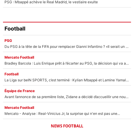
PSG : Mbappé achève le Real Madrid, le vestiaire exulte
Football
PSG
Du PSG à la tête de la FIFA pour remplacer Gianni Infantino ? «Il serait un mauvais président», le patron de la Liga s'attaque à Nasser Al-Khelaïfi !
Mercato Football
Bradley Barcola : Luis Enrique prêt à l’écarter au PSG, la décision qui va accélérer son transfert à Liverpool ?
Football
La Liga sur beIN SPORTS, c’est terminé : Kylian Mbappé et Lamine Yamal changent de chaîne, «le moment était venu d'ouvrir un nouveau chapitre»
Équipe de France
Avant l’annonce de sa première liste, Zidane a décidé d’accueillir une nouvelle tête en équipe de France
Mercato Football
Mercato - Analyse : Real-Vinicius Jr, la surprise qui n'en est pas une...
NEWS FOOTBALL