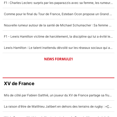
F1 : Charles Leclerc surpris par les paparazzis avec sa femme, les rumeurs étaient vraies !
Comme pour le final du Tour de France, Esteban Ocon propose un Grand Prix de Formule 1 à Paris : «Autour de l’Arc de Triomphe, ce serait génial» !
Nouvelle rumeur autour de la santé de Michael Schumacher : Sa femme Corinna sort du silence
F1 - Lewis Hamilton victime de harcèlement, la discipline qui lui a évité le pire : «J'aurais probablement mal tourné»
Lewis Hamilton : Le talent inattendu dévoilé sur les réseaux sociaux qui a impressionné Kim Kardashian pendant leurs vacances en amoureux !
NEWS FORMULE1
XV de France
Mis de côté par Fabien Galthié, un joueur du XV de France partage sa frustration : «ils ne me l’ont pas dit tout de suite»
La raison d'être de Matthieu Jalibert en dehors des terrains de rugby : «Ça m'atteint autant que si tu touches à un membre de ma famille»