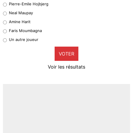
Geronimo Rulli
Pierre-Emile Hojbjerg
4%
Neal Maupay
Quinten Timber
Amine Harit
1%
Faris Moumbagna
Pierre-Emile Hojbjerg
Un autre joueur
9%
VOTER
Neal Maupay
4%
Voir les résultats
Amine Harit
3%
Faris Moumbagna
4%
Un autre joueur
5%
1492 personnes ont participé aux votes.