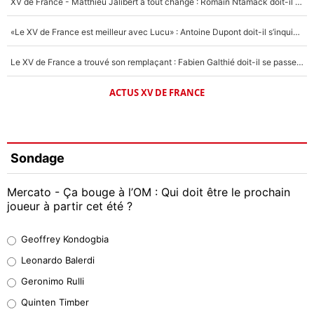
XV de France - Matthieu Jalibert a tout changé : Romain Ntamack doit-il s’inquiéter pour sa place à un an de la Coupe du monde ?
«Le XV de France est meilleur avec Lucu» : Antoine Dupont doit-il s’inquiéter pour sa place ?
Le XV de France a trouvé son remplaçant : Fabien Galthié doit-il se passer d'Antoine Dupont ?
ACTUS XV DE FRANCE
Sondage
Mercato - Ça bouge à l’OM : Qui doit être le prochain
joueur à partir cet été ?
Geoffrey Kondogbia
Geoffrey Kondogbia
38%
Leonardo Balerdi
Leonardo Balerdi
Geronimo Rulli
32%
Quinten Timber