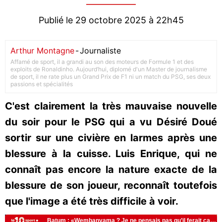
Publié le 29 octobre 2025 à 22h45
Arthur Montagne
-
Journaliste
Affamé de sport, il a grandi au son des moteurs de Formule 1 et des
exploits de Ronaldinho. Aujourd’hui, diplomé d'un Master de journalisme
de sport, il ne rate plus un Grand Prix de F1 ni un match du PSG, ses deux
passions et spécialités
C'est clairement la très mauvaise nouvelle
du soir pour le PSG qui a vu Désiré Doué
sortir sur une civière en larmes après une
blessure à la cuisse. Luis Enrique, qui ne
connaît pas encore la nature exacte de la
blessure de son joueur, reconnaît toutefois
que l'image a été très difficile à voir.