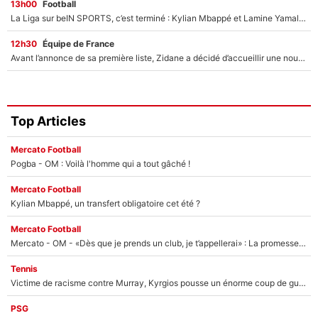
13h00
Football
La Liga sur beIN SPORTS, c’est terminé : Kylian Mbappé et Lamine Yamal changent de chaîne, «le moment était venu d'ouvrir un nouveau chapitre»
12h30
Équipe de France
Avant l’annonce de sa première liste, Zidane a décidé d’accueillir une nouvelle tête en équipe de France
Top Articles
Mercato Football
Pogba - OM : Voilà l'homme qui a tout gâché !
Mercato Football
Kylian Mbappé, un transfert obligatoire cet été ?
Mercato Football
Mercato - OM - «Dès que je prends un club, je t’appellerai» : La promesse de Marcelino au moment de claquer la porte
Tennis
Victime de racisme contre Murray, Kyrgios pousse un énorme coup de gueule !
PSG