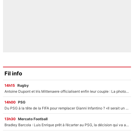
Fil info
14h15
Rugby
Antoine Dupont et Iris Mittenaere officialisent enfin leur couple : La photo qui enflamme les réseaux sociaux
14h00
PSG
Du PSG à la tête de la FIFA pour remplacer Gianni Infantino ? «Il serait un mauvais président», le patron de la Liga s'attaque à Nasser Al-Khelaïfi !
13h30
Mercato Football
Bradley Barcola : Luis Enrique prêt à l’écarter au PSG, la décision qui va accélérer son transfert à Liverpool ?