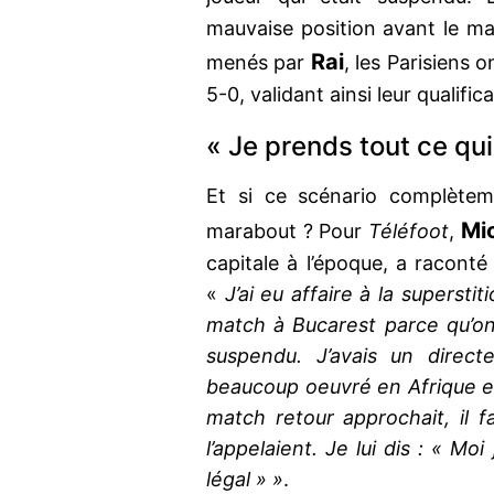
mauvaise position avant le ma
Rai
menés par
, les Parisiens 
5-0, validant ainsi leur qualifica
« Je prends tout ce qui
Et si ce scénario complète
Mi
marabout ? Pour
Téléfoot
,
capitale à l’époque, a racont
«
J’ai eu affaire à la superst
match à Bucarest parce qu’on 
suspendu. J’avais un directe
beaucoup oeuvré en Afrique et
match retour approchait, il f
l’appelaient. Je lui dis : « Mo
légal » »
.