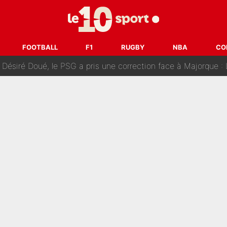
uer à Zinedine Zidane en équipe de France : «Je n'aurais jam
rt dans tous les sens sur le mercato de l'OM : Frank McCourt va enf
FOOTBALL
F1
RUGBY
NBA
CO
 Doué, le PSG a pris une correction face à Majorque : Luis Enrique a
, puis j’ai dû partir...», le témoignage émouvant de Max Verstapp
 Rodri va trahir le Real Madrid : Le Ballon d'Or a choisi de 