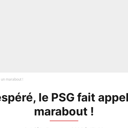
à un marabout !
spéré, le PSG fait appel
marabout !