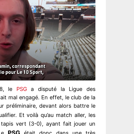
98, le
PSG
a disputé la Ligue des
it mal engagé. En effet, le club de la
r préliminaire, devant alors battre le
lifier. Et voilà qu’au match aller, les
 tapis vert (3-0), ayant fait jouer un
PSG
 Le
était donc dans une très