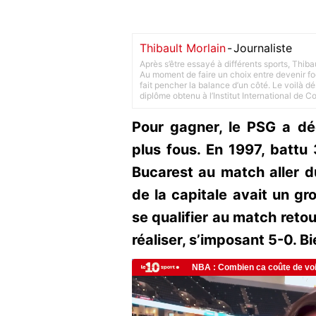
Thibault Morlain
-
Journaliste
Après s’être essayé à différents sports, Thiba
Au moment de faire un choix entre devenir foot
fait pencher la balance d’un côté. Le voilà d
diplôme obtenu à l’Institut International de 
Pour gagner, le PSG a dé
plus fous. En 1997, battu 
Bucarest au match aller du
de la capitale avait un gr
se qualifier au match retou
réaliser, s’imposant 5-0. B