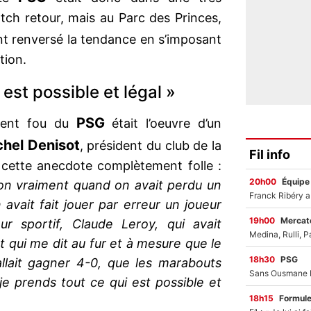
tch retour, mais au Parc des Princes,
ont renversé la tendance en s’imposant
tion.
 est possible et légal »
PSG
ment fou du
était l’oeuvre d’un
chel Denisot
, président du club de la
Fil info
é cette anecdote complètement folle :
20h00
Équipe
ition vraiment quand on avait perdu un
avait fait jouer par erreur un joueur
19h00
Mercato
ur sportif, Claude Leroy, qui avait
 qui me dit au fur et à mesure que le
18h30
PSG
allait gagner 4-0, que les marabouts
i je prends tout ce qui est possible et
18h15
Formul