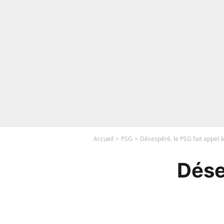
Accueil
PSG
Désespéré, le PSG fait appel 
Dése