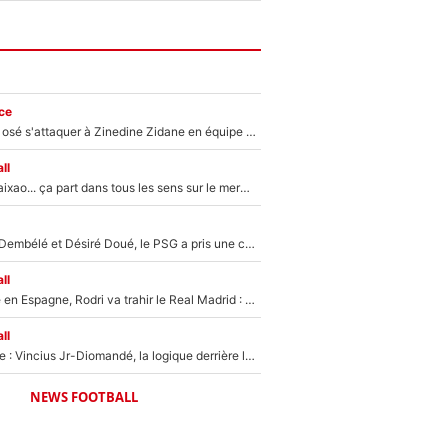
ce
Franck Ribéry a osé s'attaquer à Zinedine Zidane en équipe de France : «Je n'aurais jamais fait ça»
ll
Medina, Rulli, Paixao... ça part dans tous les sens sur le mercato de l'OM : Frank McCourt va enfin récupérer l'argent qu'il attend ?
Sans Ousmane Dembélé et Désiré Doué, le PSG a pris une correction face à Majorque : Luis Enrique attend avec impatience des renforts !
ll
Coup de théâtre en Espagne, Rodri va trahir le Real Madrid : Le Ballon d'Or a choisi de signer au FC Barcelone !
ll
Mercato Analyse : Vincius Jr-Diomandé, la logique derrière la concordance des temps
NEWS FOOTBALL