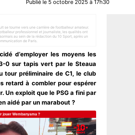
Publié le 5 octobre 2025 à 17h30
ult se tourne vers une carrière de footballeur amateur.
balleur professionnel et journaliste, les qualités ont
ésormais au sein de la rédaction du 10 Sport, après un
Communication de Paris.
cidé d’employer les moyens les
3-0 sur tapis vert par le Steaua
 tour préliminaire de C1, le club
os retard à combler pour espérer
r. Un exploit que le PSG a fini par
ien aidé par un marabout ?