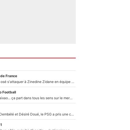
 de France
Franck Ribéry a osé s'attaquer à Zinedine Zidane en équipe de France : «Je n'aurais jamais fait ça»
 Football
Medina, Rulli, Paixao... ça part dans tous les sens sur le mercato de l'OM : Frank McCourt va enfin récupérer l'argent qu'il attend ?
Sans Ousmane Dembélé et Désiré Doué, le PSG a pris une correction face à Majorque : Luis Enrique attend avec impatience des renforts !
e1