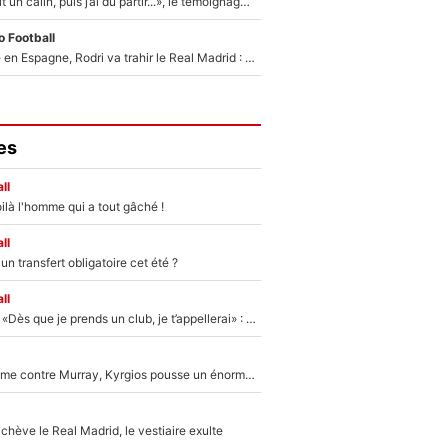
F1 : « Je lui ai fait un câlin, puis j’ai dû partir...», le témoignage émouvant de Max Verstappen sur sa fille
 Football
Coup de théâtre en Espagne, Rodri va trahir le Real Madrid : Le Ballon d'Or a choisi de signer au FC Barcelone !
es
ll
ilà l'homme qui a tout gâché !
ll
n transfert obligatoire cet été ?
ll
Mercato - OM - «Dès que je prends un club, je t’appellerai» : La promesse de Marcelino au moment de claquer la porte
Victime de racisme contre Murray, Kyrgios pousse un énorme coup de gueule !
hève le Real Madrid, le vestiaire exulte