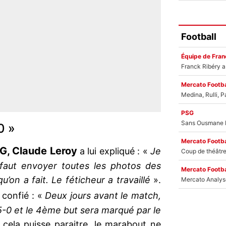
Football
Équipe de Fran
Mercato Footba
PSG
0 »
Mercato Footba
G, Claude Leroy
a lui expliqué : «
Je
Il faut envoyer toutes les photos des
Mercato Footba
’on a fait. Le féticheur a travaillé
».
 confié : «
Deux jours avant le match,
 5-0 et le 4ème but sera marqué par le
 cela puisse paraitre, le marabout ne