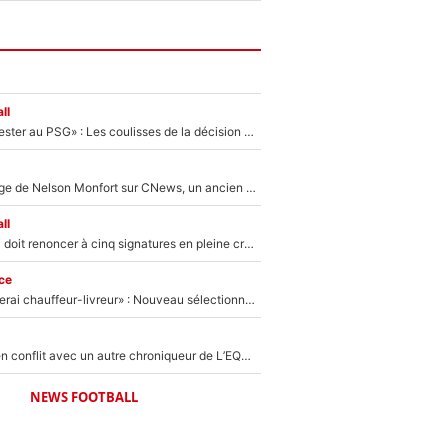
ll
«Il a décidé de rester au PSG» : Les coulisses de la décision de Lucas Chevalier pour son transfert
Après le dérapage de Nelson Monfort sur CNews, un ancien journaliste de France Télévisions relance la polémique sur les incendies en Gironde
ll
Grégory Lorenzi doit renoncer à cinq signatures en pleine crise financière : L’IA propose sept noms à l’OM pour un mercato réussi... à seulement 5M€ !
ce
«Plus grand, je ferai chauffeur-livreur» : Nouveau sélectionneur des Bleus, Zinédine Zidane s’était imaginé un avenir très différent lorsqu'il était enfant
Johan Micoud en conflit avec un autre chroniqueur de L’EQUIPE du Soir : «Pendant un moment, je ne les ai pas remis ensemble dans l'émission»
NEWS FOOTBALL