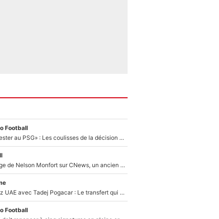
o Football
«Il a décidé de rester au PSG» : Les coulisses de la décision de Lucas Chevalier pour son transfert
l
Après le dérapage de Nelson Monfort sur CNews, un ancien journaliste de France Télévisions relance la polémique sur les incendies en Gironde
me
Paul Seixas chez UAE avec Tadej Pogacar : Le transfert qui effraie le peloton, «c’est la pire des choses qui puisse arriver»
o Football