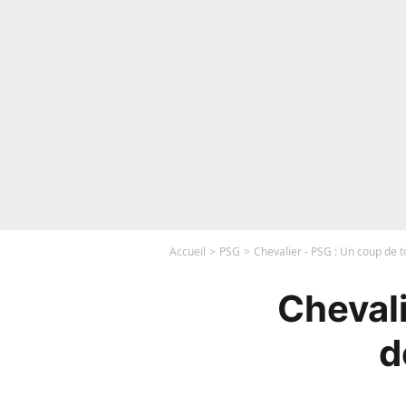
Accueil
PSG
Chevalier - PSG : Un coup de 
Chevali
d