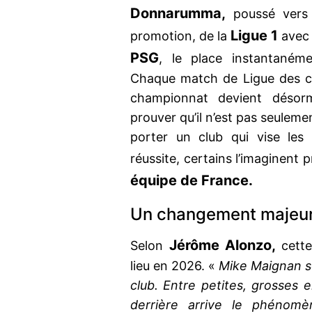
Donnarumma,
poussé vers
Ligue 1
promotion, de la
ave
PSG
, le place instantaném
Chaque match de Ligue des c
championnat devient désor
prouver qu’il n’est pas seuleme
porter un club qui vise le
réussite, certains l’imaginent 
équipe de France.
Un changement majeur 
Jérôme Alonzo,
Selon
cett
lieu en 2026. «
Mike Maignan sor
club. Entre petites, grosses e
derrière arrive le phénom