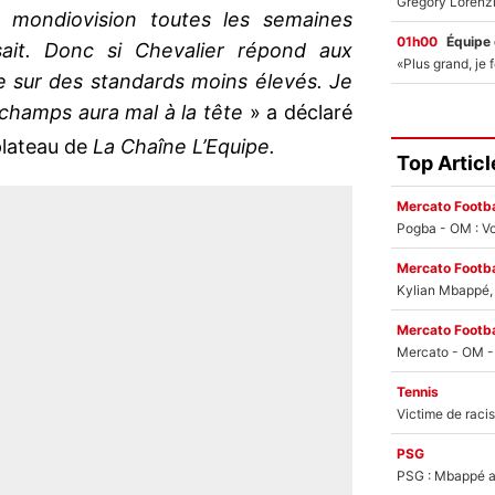
 mondiovision toutes les semaines
01h00
Équipe
ait. Donc si Chevalier répond aux
e sur des standards moins élevés. Je
schamps aura mal à la tête
» a déclaré
plateau de
La Chaîne L’Equipe.
Top Articl
Mercato Footba
Pogba - OM : Vo
Mercato Footba
Kylian Mbappé, u
Mercato Footba
Tennis
PSG
PSG : Mbappé ac