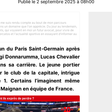
Publié le 2 septembre 2025 à 08h00
 je me suis rendu compte au bout de mon parcours
 dans un domaine que l'on apprécie. Du jour au lendemain,
nts, qui voyaient en moi un futur avocat, pour vivre de
ercatos et l'actualité sportive en essayant d'informer au
un du Paris Saint-Germain après
uigi Donnarumma, Lucas Chevalier
ns sa carrière. Le jeune portier
 le club de la capitale, intrigue
e 1. Certains l’imaginent même
 Maignan en équipe de France.