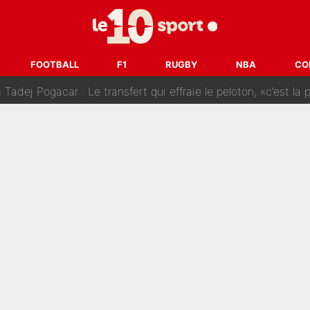
SG» : Les coulisses de la décision de Lucas Chevalier pour s
fort sur CNews, un ancien journaliste de France Télévisions relance la 
FOOTBALL
F1
RUGBY
NBA
CO
dej Pogacar : Le transfert qui effraie le peloton, «c’est la 
nq signatures en pleine crise financière : L’IA propose sept noms à l’OM po
reur» : Nouveau sélectionneur des Bleus, Zinédine Zidane s’était imaginé un av