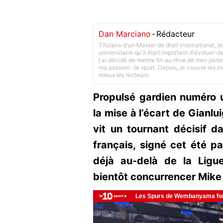
Dan Marciano
-
Rédacteur
Titulaire d'un Master de droit international,
universitaire qu'il était important d'évoluer
j'ai décidé de mettre fin au rêve de mes pare
ma passion : le sport. Depuis, je couvre les m
mieux les lecteurs.
Propulsé gardien numéro 
la mise à l’écart de Gianl
vit un tournant décisif da
français, signé cet été par
déjà au-delà de la Ligu
bientôt concurrencer Mike