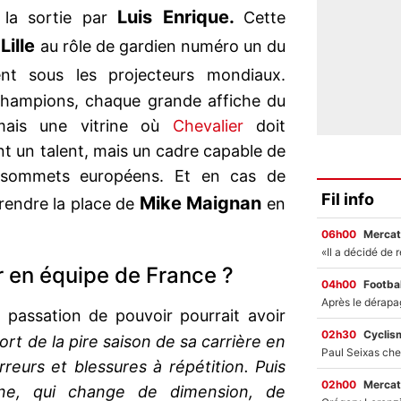
Luis Enrique.
 la sortie par
Cette
Lille
c
au rôle de gardien numéro un du
ent sous les projecteurs mondiaux.
hampions, chaque grande affiche du
mais une vitrine où
Chevalier
doit
nt un talent, mais un cadre capable de
s sommets européens. Et en cas de
Fil info
Mike Maignan
prendre la place de
en
06h00
Mercat
en équipe de France ?
04h00
Footbal
e passation de pouvoir pourrait avoir
02h30
Cyclis
t de la pire saison de sa carrière en
rreurs et blessures à répétition. Puis
02h00
Mercat
ène, qui change de dimension, de