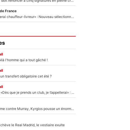
Grégory Lorenzi doit renoncer à cinq signatures en pleine crise financière : L’IA propose sept noms à l’OM pour un mercato réussi... à seulement 5M€ !
 de France
«Plus grand, je ferai chauffeur-livreur» : Nouveau sélectionneur des Bleus, Zinédine Zidane s’était imaginé un avenir très différent lorsqu'il était enfant
es
ll
ilà l'homme qui a tout gâché !
ll
n transfert obligatoire cet été ?
ll
Mercato - OM - «Dès que je prends un club, je t’appellerai» : La promesse de Marcelino au moment de claquer la porte
Victime de racisme contre Murray, Kyrgios pousse un énorme coup de gueule !
hève le Real Madrid, le vestiaire exulte