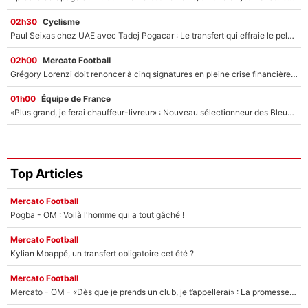
02h30
Cyclisme
Paul Seixas chez UAE avec Tadej Pogacar : Le transfert qui effraie le peloton, «c’est la pire des choses qui puisse arriver»
02h00
Mercato Football
Grégory Lorenzi doit renoncer à cinq signatures en pleine crise financière : L’IA propose sept noms à l’OM pour un mercato réussi... à seulement 5M€ !
01h00
Équipe de France
«Plus grand, je ferai chauffeur-livreur» : Nouveau sélectionneur des Bleus, Zinédine Zidane s’était imaginé un avenir très différent lorsqu'il était enfant
Top Articles
Mercato Football
Pogba - OM : Voilà l'homme qui a tout gâché !
Mercato Football
Kylian Mbappé, un transfert obligatoire cet été ?
Mercato Football
Mercato - OM - «Dès que je prends un club, je t’appellerai» : La promesse de Marcelino au moment de claquer la porte