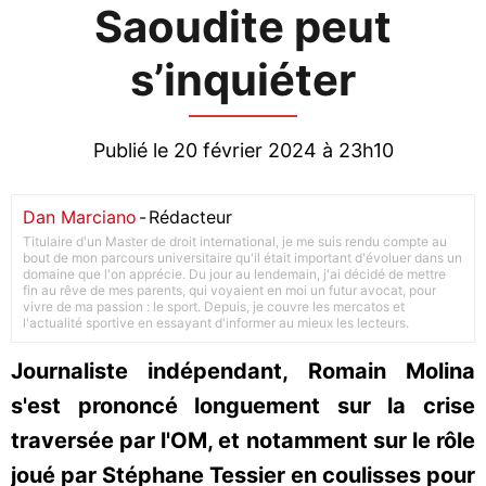
Saoudite peut
s’inquiéter
Publié le 20 février 2024 à 23h10
Dan Marciano
-
Rédacteur
Titulaire d'un Master de droit international, je me suis rendu compte au
bout de mon parcours universitaire qu'il était important d'évoluer dans un
domaine que l'on apprécie. Du jour au lendemain, j'ai décidé de mettre
fin au rêve de mes parents, qui voyaient en moi un futur avocat, pour
vivre de ma passion : le sport. Depuis, je couvre les mercatos et
l'actualité sportive en essayant d'informer au mieux les lecteurs.
Journaliste indépendant, Romain Molina
s'est prononcé longuement sur la crise
traversée par l'OM, et notamment sur le rôle
joué par Stéphane Tessier en coulisses pour