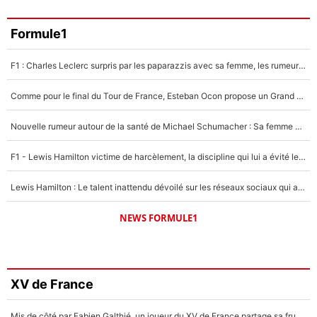
Formule1
F1 : Charles Leclerc surpris par les paparazzis avec sa femme, les rumeurs étaient vraies !
Comme pour le final du Tour de France, Esteban Ocon propose un Grand Prix de Formule 1 à Paris : «Autour de l’Arc de Triomphe, ce serait génial» !
Nouvelle rumeur autour de la santé de Michael Schumacher : Sa femme Corinna sort du silence
F1 - Lewis Hamilton victime de harcèlement, la discipline qui lui a évité le pire : «J'aurais probablement mal tourné»
Lewis Hamilton : Le talent inattendu dévoilé sur les réseaux sociaux qui a impressionné Kim Kardashian pendant leurs vacances en amoureux !
NEWS FORMULE1
XV de France
Mis de côté par Fabien Galthié, un joueur du XV de France partage sa frustration : «ils ne me l’ont pas dit tout de suite»