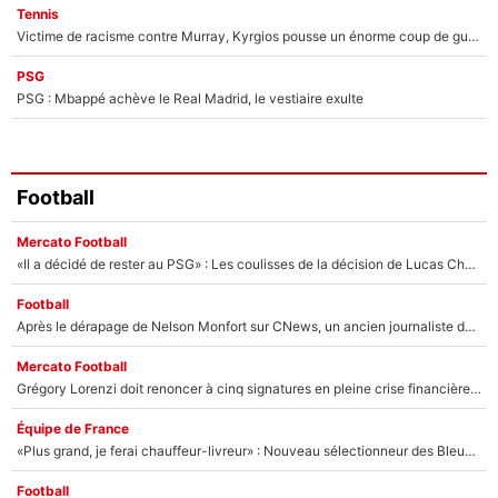
Tennis
Victime de racisme contre Murray, Kyrgios pousse un énorme coup de gueule !
PSG
PSG : Mbappé achève le Real Madrid, le vestiaire exulte
Football
Mercato Football
«Il a décidé de rester au PSG» : Les coulisses de la décision de Lucas Chevalier pour son transfert
Football
Après le dérapage de Nelson Monfort sur CNews, un ancien journaliste de France Télévisions relance la polémique sur les incendies en Gironde
Mercato Football
Grégory Lorenzi doit renoncer à cinq signatures en pleine crise financière : L’IA propose sept noms à l’OM pour un mercato réussi... à seulement 5M€ !
Équipe de France
«Plus grand, je ferai chauffeur-livreur» : Nouveau sélectionneur des Bleus, Zinédine Zidane s’était imaginé un avenir très différent lorsqu'il était enfant
Football