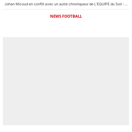
Johan Micoud en conflit avec un autre chroniqueur de L’EQUIPE du Soir : «Pendant un moment, je ne les ai pas remis ensemble dans l'émission»
NEWS FOOTBALL