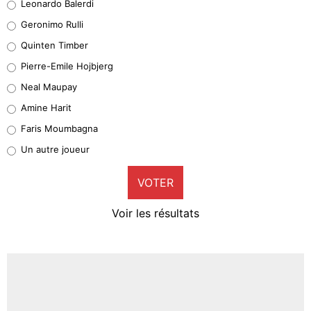
Leonardo Balerdi
Leonardo Balerdi
Geronimo Rulli
32%
Quinten Timber
Geronimo Rulli
Pierre-Emile Hojbjerg
4%
Neal Maupay
Quinten Timber
Amine Harit
1%
Faris Moumbagna
Pierre-Emile Hojbjerg
Un autre joueur
9%
VOTER
Neal Maupay
4%
Voir les résultats
Amine Harit
3%
Faris Moumbagna
4%
Un autre joueur