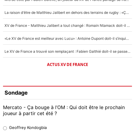
La raison d'être de Matthieu Jalibert en dehors des terrains de rugby : «Ça m'atteint autant que si tu touches à un membre de ma famille»
XV de France - Matthieu Jalibert a tout changé : Romain Ntamack doit-il s’inquiéter pour sa place à un an de la Coupe du monde ?
«Le XV de France est meilleur avec Lucu» : Antoine Dupont doit-il s’inquiéter pour sa place ?
Le XV de France a trouvé son remplaçant : Fabien Galthié doit-il se passer d'Antoine Dupont ?
ACTUS XV DE FRANCE
Sondage
Mercato - Ça bouge à l’OM : Qui doit être le prochain
joueur à partir cet été ?
Geoffrey Kondogbia
Geoffrey Kondogbia
38%