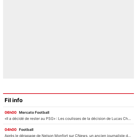
Fil info
06h00
Mercato Football
«Il a décidé de rester au PSG» : Les coulisses de la décision de Lucas Chevalier pour son transfert
04h00
Football
Après le dérapage de Nelson Monfort sur CNews, un ancien journaliste de France Télévisions relance la polémique sur les incendies en Gironde