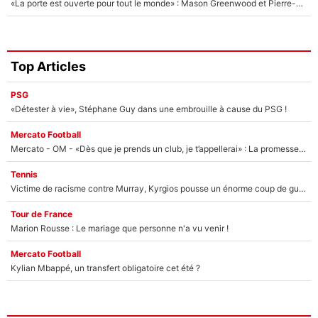
«La porte est ouverte pour tout le monde» : Mason Greenwood et Pierre-Emerick Aubameyang ont quitté l'OM, Amine Gouiri balance sur la suite du mercato et sur la réaction du vestiaire !
Top Articles
PSG
«Détester à vie», Stéphane Guy dans une embrouille à cause du PSG !
Mercato Football
Mercato - OM - «Dès que je prends un club, je t’appellerai» : La promesse de Marcelino au moment de claquer la porte
Tennis
Victime de racisme contre Murray, Kyrgios pousse un énorme coup de gueule !
Tour de France
Marion Rousse : Le mariage que personne n'a vu venir !
Mercato Football
Kylian Mbappé, un transfert obligatoire cet été ?