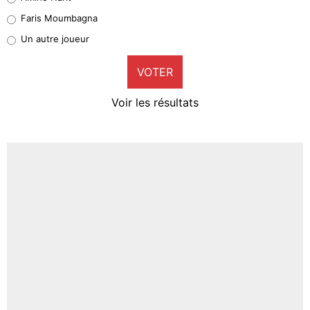
1%
Faris Moumbagna
Pierre-Emile Hojbjerg
Un autre joueur
9%
VOTER
Neal Maupay
4%
Voir les résultats
Amine Harit
3%
Faris Moumbagna
4%
Un autre joueur
5%
1665 personnes ont participé aux votes.