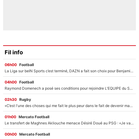
Fil info
06h00
Football
La Liga sur beIN Sports c’est terminé, DAZN a fait son choix pour Benjamin Da Silva et Omar Da Fonseca !
04h00
Football
Raymond Domenech a posé ses conditions pour rejoindre L'EQUIPE du Soir : Il refuse de faire l'émission avec un autre chroniqueur !
02h30
Rugby
«C’est l'une des choses qui me fait le plus peur dans le fait de devenir maman» : En couple avec Antoine Dupont, Iris Mittenaere s'inquiète déjà pour ses futurs enfants !
01h00
Mercato Football
Le transfert de Maghnes Akliouche menace Désiré Doué au PSG : «Je valide à 200%»
00h00
Mercato Football