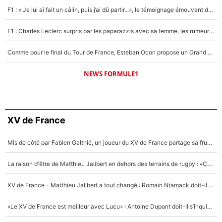
F1 : « Je lui ai fait un câlin, puis j’ai dû partir...», le témoignage émouvant de Max Verstappen sur sa fille
F1 : Charles Leclerc surpris par les paparazzis avec sa femme, les rumeurs étaient vraies !
Comme pour le final du Tour de France, Esteban Ocon propose un Grand Prix de Formule 1 à Paris : «Autour de l’Arc de Triomphe, ce serait génial» !
NEWS FORMULE1
XV de France
Mis de côté par Fabien Galthié, un joueur du XV de France partage sa frustration : «ils ne me l’ont pas dit tout de suite»
La raison d'être de Matthieu Jalibert en dehors des terrains de rugby : «Ça m'atteint autant que si tu touches à un membre de ma famille»
XV de France - Matthieu Jalibert a tout changé : Romain Ntamack doit-il s’inquiéter pour sa place à un an de la Coupe du monde ?
«Le XV de France est meilleur avec Lucu» : Antoine Dupont doit-il s’inquiéter pour sa place ?