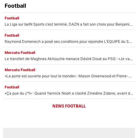
Football
Football
La Liga sur beIN Sports c’est terminé, DAZN a fait son choix pour Benjamin Da Silva et Omar Da Fonseca !
Football
Raymond Domenech a posé ses conditions pour rejoindre L'EQUIPE du Soir : Il refuse de faire l'émission avec un autre chroniqueur !
Mercato Football
Le transfert de Maghnes Akliouche menace Désiré Doué au PSG : «Je valide à 200%»
Mercato Football
«La porte est ouverte pour tout le monde» : Mason Greenwood et Pierre-Emerick Aubameyang ont quitté l'OM, Amine Gouiri balance sur la suite du mercato et sur la réaction du vestiaire !
Football
«Ça pue du c*l» : Quand Yannick Noah a clashé Zinedine Zidane, avant de se faire recadrer par le nouveau sélectionneur de l'équipe de France !
NEWS FOOTBALL