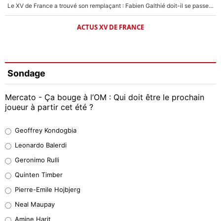
Le XV de France a trouvé son remplaçant : Fabien Galthié doit-il se passer d'Antoine Dupont ?
ACTUS XV DE FRANCE
Sondage
Mercato - Ça bouge à l’OM : Qui doit être le prochain
joueur à partir cet été ?
Geoffrey Kondogbia
Geoffrey Kondogbia
38%
Leonardo Balerdi
Leonardo Balerdi
Geronimo Rulli
32%
Quinten Timber
Geronimo Rulli
Pierre-Emile Hojbjerg
5%
Neal Maupay
Quinten Timber
Amine Harit