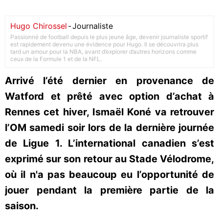
Hugo Chirossel
-
Journaliste
Passionné de football depuis le plus jeune âge, devenir journaliste sportif
est rapidement devenu une évidence pour Hugo. Il se découvrira plus
tard un amour pour la NBA, avant d’explorer d’autres horizons comme
ceux de la Formule 1 et de la NFL.
Arrivé l’été dernier en provenance de
Watford et prêté avec option d’achat à
Rennes cet hiver, Ismaël Koné va retrouver
l’OM samedi soir lors de la dernière journée
de Ligue 1. L’international canadien s’est
exprimé sur son retour au Stade Vélodrome,
où il n'a pas beaucoup eu l’opportunité de
jouer pendant la première partie de la
saison.