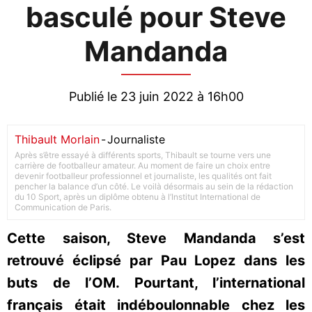
basculé pour Steve
Mandanda
Publié le 23 juin 2022 à 16h00
Thibault Morlain
-
Journaliste
Après s’être essayé à différents sports, Thibault se tourne vers une
carrière de footballeur amateur. Au moment de faire un choix entre
devenir footballeur professionnel et journaliste, les qualités ont fait
pencher la balance d’un côté. Le voilà désormais au sein de la rédaction
du 10 Sport, après un diplôme obtenu à l’Institut International de
Communication de Paris.
Cette saison, Steve Mandanda s’est
retrouvé éclipsé par Pau Lopez dans les
buts de l’OM. Pourtant, l’international
français était indéboulonnable chez les