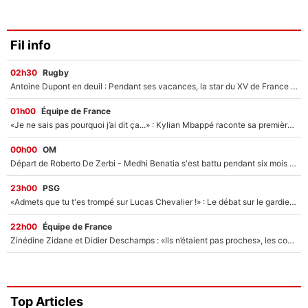
Fil info
02h30
Rugby
Antoine Dupont en deuil : Pendant ses vacances, la star du XV de France a perdu sa grand-mère
01h00
Équipe de France
«Je ne sais pas pourquoi j’ai dit ça...» : Kylian Mbappé raconte sa première rencontre avec Zinédine Zidane (et c’est très drôle)
00h00
OM
Départ de Roberto De Zerbi - Medhi Benatia s'est battu pendant six mois pour le retenir à l'OM, le PSG a été le naufrage de trop : «Je pars avec toi»
23h00
PSG
«Admets que tu t'es trompé sur Lucas Chevalier !» : Le débat sur le gardien du PSG vire au clash à l'After Foot
22h00
Équipe de France
Zinédine Zidane et Didier Deschamps : «Ils n’étaient pas proches», les confidences d’un membre de l’équipe de France 1998 sur leur relation spéciale
Top Articles