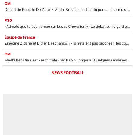
OM
Départ de Roberto De Zerbi - Medhi Benatia s'est battu pendant six mois pour le retenir à l'OM, le PSG a été le naufrage de trop : «Je pars avec toi»
PSG
«Admets que tu t'es trompé sur Lucas Chevalier !» : Le débat sur le gardien du PSG vire au clash à l'After Foot
Équipe de France
Zinédine Zidane et Didier Deschamps : «Ils n’étaient pas proches», les confidences d’un membre de l’équipe de France 1998 sur leur relation spéciale
OM
Medhi Benatia s'est «senti trahi» par Pablo Longoria : Quelques semaines après son départ, l'ancien directeur de football de l'OM règle ses comptes
NEWS FOOTBALL