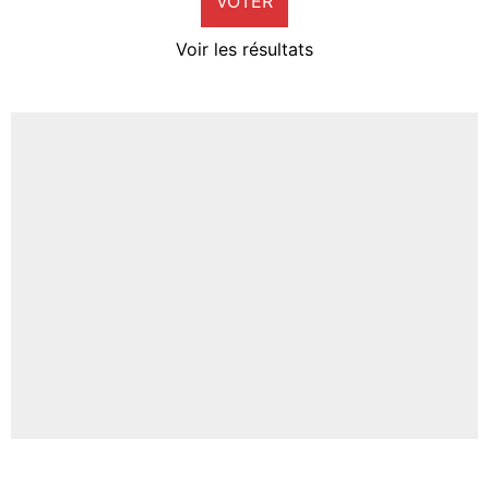
VOTER
Neal Maupay
4%
Voir les résultats
Amine Harit
3%
Faris Moumbagna
4%
Un autre joueur
5%
1620 personnes ont participé aux votes.