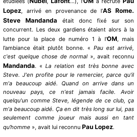
Nübel
Lafont
OM
Pau
étudiées (
,
…), l’
a recruté
Lopez
AS Rome.
, arrivé en provenance de l’
Steve Mandanda
était donc fixé sur son
concurrent. Les deux gardiens étaient alors à la
OM
lutte pour la place de numéro 1 à l’
, mais
l’ambiance était plutôt bonne. «
Pau est arrivé,
c'est quelque chose de normal
», avait reconnu
Mandanda
. «
La relation est très bonne avec
Steve. J'en profite pour le remercier, parce qu'il
m'a beaucoup aidé. Quand on arrive dans un
nouveau pays, ce n'est jamais facile. Avoir
quelqu'un comme Steve, légende de ce club, ça
m'a beaucoup aidé. Ça en dit très long sur lui, pas
seulement comme joueur mais aussi en tant
Pau Lopez
qu’homme
», avait lui reconnu
.