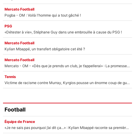
Mercato Football
Pogba - OM : Voilà l'homme qui a tout gâché !
PSG
«Détester à vie», Stéphane Guy dans une embrouille à cause du PSG !
Mercato Football
Kylian Mbappé, un transfert obligatoire cet été ?
Mercato Football
Mercato - OM - «Dès que je prends un club, je t’appellerai» : La promesse de Marcelino au moment de claquer la porte
Tennis
Victime de racisme contre Murray, Kyrgios pousse un énorme coup de gueule !
Football
Équipe de France
«Je ne sais pas pourquoi j’ai dit ça...» : Kylian Mbappé raconte sa première rencontre avec Zinédine Zidane (et c’est très drôle)