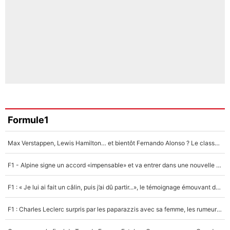
Formule1
Max Verstappen, Lewis Hamilton… et bientôt Fernando Alonso ? Le classement des pilotes les mieux payés en Formule 1 risque de changer !
F1 - Alpine signe un accord «impensable» et va entrer dans une nouvelle dimension : Grande nouvelle pour Pierre Gasly !
F1 : « Je lui ai fait un câlin, puis j’ai dû partir...», le témoignage émouvant de Max Verstappen sur sa fille
F1 : Charles Leclerc surpris par les paparazzis avec sa femme, les rumeurs étaient vraies !