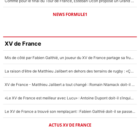
Comme pour le final du Tour de France, Esteban Ocon propose un Grand Prix de Formule 1 à Paris : «Autour de l’Arc de Triomphe, ce serait génial» !
NEWS FORMULE1
XV de France
Mis de côté par Fabien Galthié, un joueur du XV de France partage sa frustration : «ils ne me l’ont pas dit tout de suite»
La raison d'être de Matthieu Jalibert en dehors des terrains de rugby : «Ça m'atteint autant que si tu touches à un membre de ma famille»
XV de France - Matthieu Jalibert a tout changé : Romain Ntamack doit-il s’inquiéter pour sa place à un an de la Coupe du monde ?
«Le XV de France est meilleur avec Lucu» : Antoine Dupont doit-il s’inquiéter pour sa place ?
Le XV de France a trouvé son remplaçant : Fabien Galthié doit-il se passer d'Antoine Dupont ?
ACTUS XV DE FRANCE