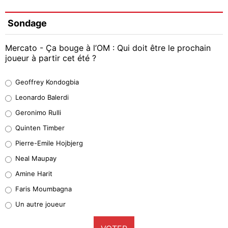
Sondage
Mercato - Ça bouge à l’OM : Qui doit être le prochain
joueur à partir cet été ?
Geoffrey Kondogbia
Geoffrey Kondogbia
38%
Leonardo Balerdi
Leonardo Balerdi
Geronimo Rulli
32%
Quinten Timber
Geronimo Rulli
Pierre-Emile Hojbjerg
5%
Neal Maupay
Quinten Timber
Amine Harit
1%
Faris Moumbagna
Pierre-Emile Hojbjerg
Un autre joueur
9%