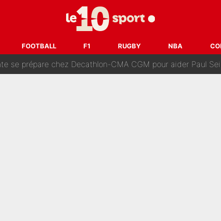
 autre chroniqueur de L’EQUIPE du Soir : «Pendant un moment, je ne les 
enesio à l'OM, un ancien international français va finalemen
FOOTBALL
F1
RUGBY
NBA
CO
te se prépare chez Decathlon-CMA CGM pour aider Paul Seixas
e changer des choses» : Les premiers changements de Zinedine Zidan
e L'EQUIPE : La date de son retour dans L'EQUIPE de Choc est 