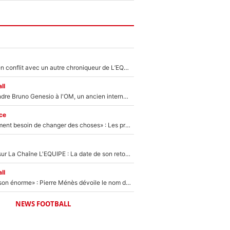
Johan Micoud en conflit avec un autre chroniqueur de L’EQUIPE du Soir : «Pendant un moment, je ne les ai pas remis ensemble dans l'émission»
ll
Proche de rejoindre Bruno Genesio à l'OM, un ancien international français va finalement débarquer... sur RMC !
ce
«Il y a probablement besoin de changer des choses» : Les premiers changements de Zinedine Zidane en équipe de France sont révélés ?
France Pierron sur La Chaîne L'EQUIPE : La date de son retour dans L'EQUIPE de Choc est connue... et c'était très attendu
ll
«Il a fait une saison énorme» : Pierre Ménès dévoile le nom du joueur que l’OM devait absolument recruter cet été, l’IA valide la piste !
NEWS FOOTBALL