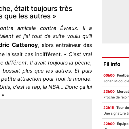
êche, était toujours très
us que les autres »
ntre amicale contre Évreux. Il a
ent et j'ai tout de suite voulu qu'il
dric Cattenoy
, alors entraîneur des
 ne laissait pas indifférent. «
C'est vrai
différent. Il avait toujours la pêche,
Fil info
l bossait plus que les autres. Et puis
00h00
Footbal
 petite attraction pour tout le monde.
Unis, c'est le rap, la NBA... Donc ça lui
23h00
Mercat
. »
22h15
Tour de
22h00
Équipe