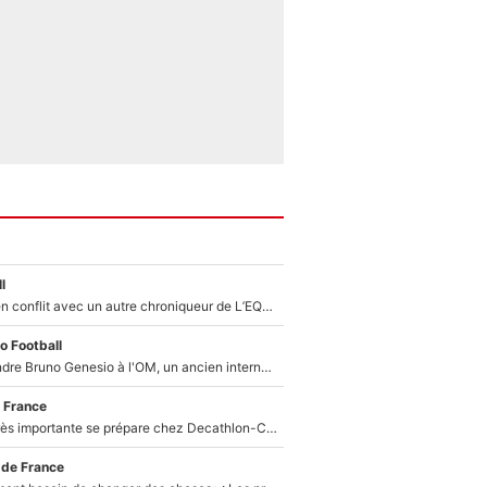
l
Johan Micoud en conflit avec un autre chroniqueur de L’EQUIPE du Soir : «Pendant un moment, je ne les ai pas remis ensemble dans l'émission»
o Football
Proche de rejoindre Bruno Genesio à l'OM, un ancien international français va finalement débarquer... sur RMC !
 France
Une signature très importante se prépare chez Decathlon-CMA CGM pour aider Paul Seixas à gagner le Tour de France 2027
 de France