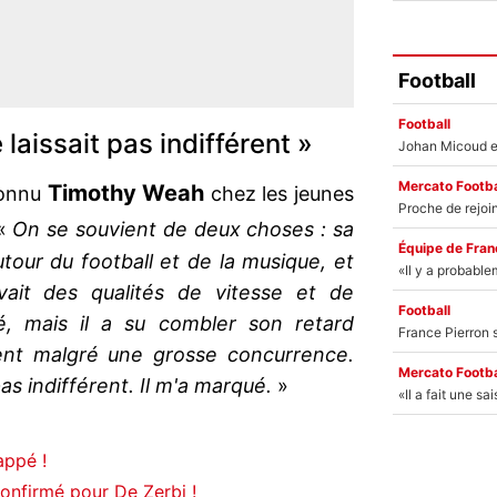
Football
Football
laissait pas indifférent »
Mercato Footba
Timothy Weah
connu
chez les jeunes
 «
On se souvient de deux choses : sa
Équipe de Fran
tour du football et de la musique, et
avait des qualités de vitesse et de
Football
vé, mais il a su combler son retard
nt malgré une grosse concurrence.
Mercato Footba
pas indifférent. Il m'a marqué.
»
appé !
onfirmé pour De Zerbi !