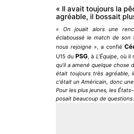
« Il avait toujours la p
agréable, il bossait pl
«
On jouait alors une renco
éclaboussé le match de son tal
Cé
nous rejoigne
», a confié
PSG
U15 du
, à
L’Équipe
, où il
qu'il a amené quelque chose de 
était toujours très agréable, i
c'était un Américain, donc une
Pour les plus jeunes, les États-
posait beaucoup de questions