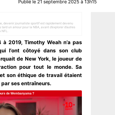
Publié le 21 septembre 2025 à 13h15
e, devenir journaliste sportif est rapidement devenu
 tard un amour pour la NBA, avant d’explorer d’autres
a NFL.
4 à 2019, Timothy Weah n’a pas
 qui l’ont côtoyé dans son club
arquait de New York, le joueur de
traction pour tout le monde. Sa
et son éthique de travail étaient
par ses entraîneurs.