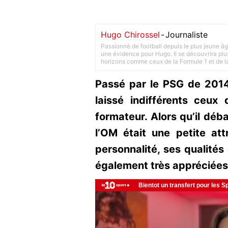
Hugo Chirossel
-
Journaliste
Passionné de football depuis le plus jeune âg
une évidence pour Hugo. Il se découvrira plus
horizons comme ceux de la Formule 1 et de l
Passé par le PSG de 201
laissé indifférents ceux
formateur. Alors qu’il déb
l’OM était une petite at
personnalité, ses qualités 
également très appréciées 