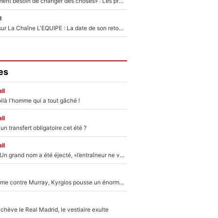
«Il y a probablement besoin de changer des choses» : Les premiers changements de Zinedine Zidane en équipe de France sont révélés ?
l
France Pierron sur La Chaîne L'EQUIPE : La date de son retour dans L'EQUIPE de Choc est connue... et c'était très attendu
es
ll
ilà l'homme qui a tout gâché !
ll
n transfert obligatoire cet été ?
ll
Mercato - OM : Un grand nom a été éjecté, «l’entraîneur ne voulait pas me conserver»
Victime de racisme contre Murray, Kyrgios pousse un énorme coup de gueule !
hève le Real Madrid, le vestiaire exulte