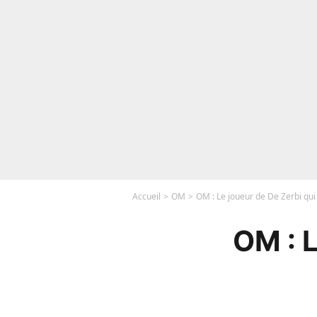
Accueil
OM
OM : Le joueur de De Zerbi qui 
OM : L