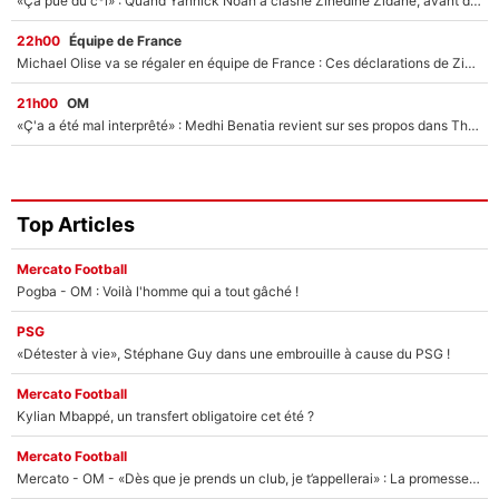
«Ça pue du c*l» : Quand Yannick Noah a clashé Zinedine Zidane, avant de se faire recadrer par le nouveau sélectionneur de l'équipe de France !
22h00
Équipe de France
Michael Olise va se régaler en équipe de France : Ces déclarations de Zinedine Zidane qui prouvent qu'il va tout miser sur la star du Bayern Munich !
21h00
OM
«Ç'a a été mal interprêté» : Medhi Benatia revient sur ses propos dans The Bridge et précise ses conditions pour rejoindre le PSG !
Top Articles
Mercato Football
Pogba - OM : Voilà l'homme qui a tout gâché !
PSG
«Détester à vie», Stéphane Guy dans une embrouille à cause du PSG !
Mercato Football
Kylian Mbappé, un transfert obligatoire cet été ?
Mercato Football
Mercato - OM - «Dès que je prends un club, je t’appellerai» : La promesse de Marcelino au moment de claquer la porte