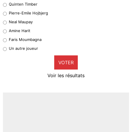
Quinten Timber
Geronimo Rulli
Pierre-Emile Hojbjerg
5%
Neal Maupay
Quinten Timber
Amine Harit
1%
Faris Moumbagna
Pierre-Emile Hojbjerg
Un autre joueur
9%
VOTER
Neal Maupay
4%
Voir les résultats
Amine Harit
3%
Faris Moumbagna
4%
Un autre joueur
5%