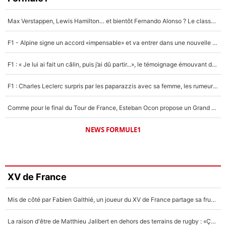
Max Verstappen, Lewis Hamilton… et bientôt Fernando Alonso ? Le classement des pilotes les mieux payés en Formule 1 risque de changer !
F1 - Alpine signe un accord «impensable» et va entrer dans une nouvelle dimension : Grande nouvelle pour Pierre Gasly !
F1 : « Je lui ai fait un câlin, puis j’ai dû partir...», le témoignage émouvant de Max Verstappen sur sa fille
F1 : Charles Leclerc surpris par les paparazzis avec sa femme, les rumeurs étaient vraies !
Comme pour le final du Tour de France, Esteban Ocon propose un Grand Prix de Formule 1 à Paris : «Autour de l’Arc de Triomphe, ce serait génial» !
NEWS FORMULE1
XV de France
Mis de côté par Fabien Galthié, un joueur du XV de France partage sa frustration : «ils ne me l’ont pas dit tout de suite»
La raison d'être de Matthieu Jalibert en dehors des terrains de rugby : «Ça m'atteint autant que si tu touches à un membre de ma famille»