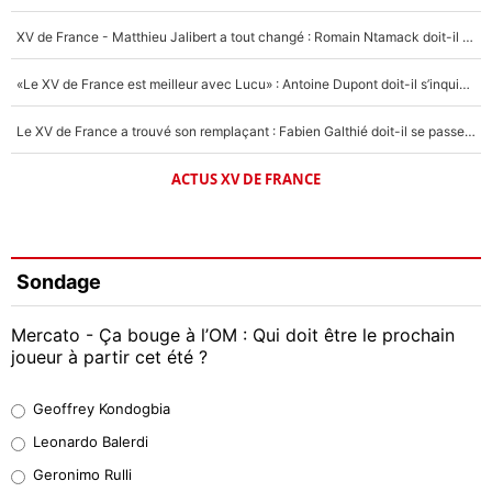
XV de France - Matthieu Jalibert a tout changé : Romain Ntamack doit-il s’inquiéter pour sa place à un an de la Coupe du monde ?
«Le XV de France est meilleur avec Lucu» : Antoine Dupont doit-il s’inquiéter pour sa place ?
Le XV de France a trouvé son remplaçant : Fabien Galthié doit-il se passer d'Antoine Dupont ?
ACTUS XV DE FRANCE
Sondage
Mercato - Ça bouge à l’OM : Qui doit être le prochain
joueur à partir cet été ?
Geoffrey Kondogbia
Geoffrey Kondogbia
38%
Leonardo Balerdi
Leonardo Balerdi
Geronimo Rulli
32%