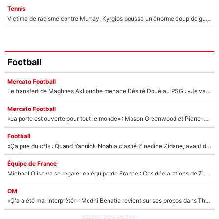
Tennis
Victime de racisme contre Murray, Kyrgios pousse un énorme coup de gueule !
Football
Mercato Football
Le transfert de Maghnes Akliouche menace Désiré Doué au PSG : «Je valide à 200%»
Mercato Football
«La porte est ouverte pour tout le monde» : Mason Greenwood et Pierre-Emerick Aubameyang ont quitté l'OM, Amine Gouiri balance sur la suite du mercato et sur la réaction du vestiaire !
Football
«Ça pue du c*l» : Quand Yannick Noah a clashé Zinedine Zidane, avant de se faire recadrer par le nouveau sélectionneur de l'équipe de France !
Équipe de France
Michael Olise va se régaler en équipe de France : Ces déclarations de Zinedine Zidane qui prouvent qu'il va tout miser sur la star du Bayern Munich !
OM
«Ç'a a été mal interprêté» : Medhi Benatia revient sur ses propos dans The Bridge et précise ses conditions pour rejoindre le PSG !