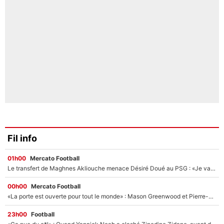
Fil info
01h00
Mercato Football
Le transfert de Maghnes Akliouche menace Désiré Doué au PSG : «Je valide à 200%»
00h00
Mercato Football
«La porte est ouverte pour tout le monde» : Mason Greenwood et Pierre-Emerick Aubameyang ont quitté l'OM, Amine Gouiri balance sur la suite du mercato et sur la réaction du vestiaire !
23h00
Football