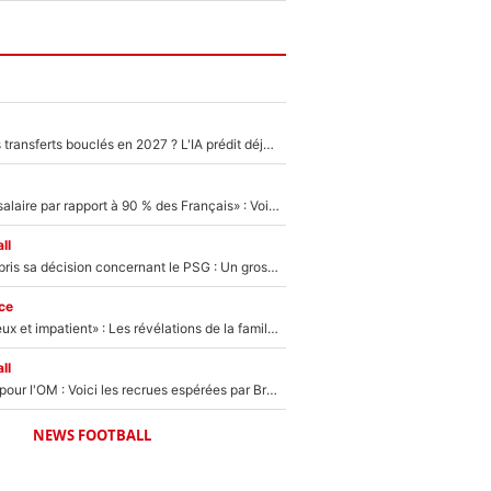
PSG : Deux gros transferts bouclés en 2027 ? L'IA prédit déjà les deux joueurs qui pourraient rejoindre Luis Enrique !
«C'est un beau salaire par rapport à 90 % des Français» : Voilà combien touchait Nelson Monfort sur France Télévisions avant de rejoindre CNews
ll
Ferran Torres a pris sa décision concernant le PSG : Un gros club étranger prêt à relancer le feuilleton pour la signature du champion du monde 2026 !
ce
«Il est très heureux et impatient» : Les révélations de la famille Zidane sur sa prise de pouvoir en équipe de France !
ll
Plus de 100M€ pour l'OM : Voici les recrues espérées par Bruno Genesio et Grégory Lorenzi après l’opération dégraissage
NEWS FOOTBALL