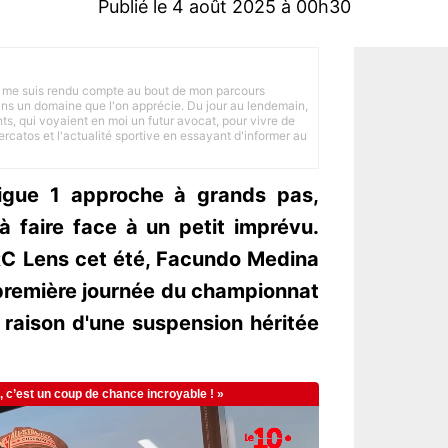
Publié le 4 août 2025 à 00h30
 je me suis rendu compte au bout de mon parcours
 dans un domaine que l'on apprécie. Du jour au lendemain,
nts, qui voyaient en moi un futur avocat, pour vivre de
ercatos et l'actualité sportive en essayant d'informer au
Ligue 1 approche à grands pas,
à faire face à un petit imprévu.
RC Lens cet été, Facundo Medina
 première journée du championnat
 raison d'une suspension héritée