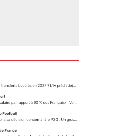
PSG : Deux gros transferts bouclés en 2027 ? L'IA prédit déjà les deux joueurs qui pourraient rejoindre Luis Enrique !
ort
«C'est un beau salaire par rapport à 90 % des Français» : Voilà combien touchait Nelson Monfort sur France Télévisions avant de rejoindre CNews
 Football
Ferran Torres a pris sa décision concernant le PSG : Un gros club étranger prêt à relancer le feuilleton pour la signature du champion du monde 2026 !
de France