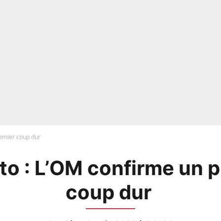
remier coup dur
o : L’OM confirme un 
coup dur