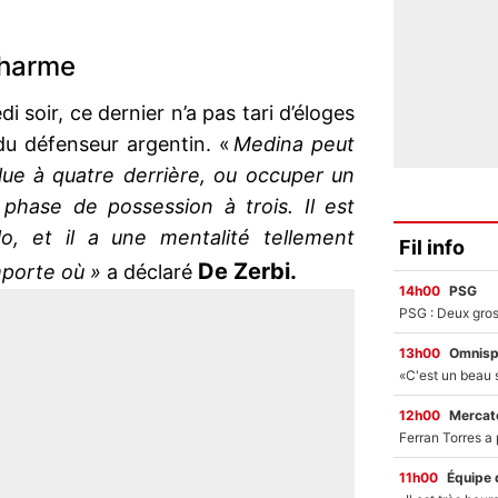
charme
soir, ce dernier n’a pas tari d’éloges
é du défenseur argentin. «
Medina peut
olue à quatre derrière, ou occuper un
phase de possession à trois. Il est
lo, et il a une mentalité tellement
Fil info
De Zerbi.
importe où »
a déclaré
14h00
PSG
13h00
Omnisp
12h00
Mercato
11h00
Équipe 