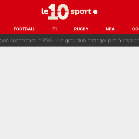
ouclés en 2027 ? L'IA prédit déjà les deux joueurs qui pourra
t à 90 % des Français» : Voilà combien touchait Nelson Monfort sur Franc
FOOTBALL
F1
RUGBY
NBA
CO
oncernant le PSG : Un gros club étranger prêt à relancer le feuilleton pour 
tient» : Les révélations de la famille Zidane sur sa prise de p
oici les recrues espérées par Bruno Genesio et Grégory Loren