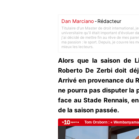
Dan Marciano
-
Rédacteur
Titulaire d'un Master de droit international,
universitaire qu'il était important d'évoluer
j'ai décidé de mettre fin au rêve de mes pare
ma passion : le sport. Depuis, je couvre les m
mieux les lecteurs.
Alors que la saison de 
Roberto De Zerbi doit déj
Arrivé en provenance du 
ne pourra pas disputer la
face au Stade Rennais, en
de la saison passée.