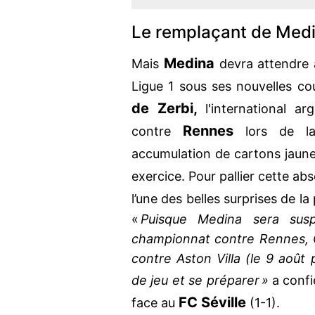
Le remplaçant de Med
Medina
Mais
devra attendre a
Ligue 1 sous ses nouvelles c
de Zerbi,
l'international a
Rennes
contre
lors de l
accumulation de cartons jaune
exercice. Pour pallier cette ab
l’une des belles surprises de la
«
Puisque Medina sera sus
championnat contre Rennes, C
contre Aston Villa (le 9 août
de jeu et se préparer »
a confié
FC Séville
face au
(1-1).