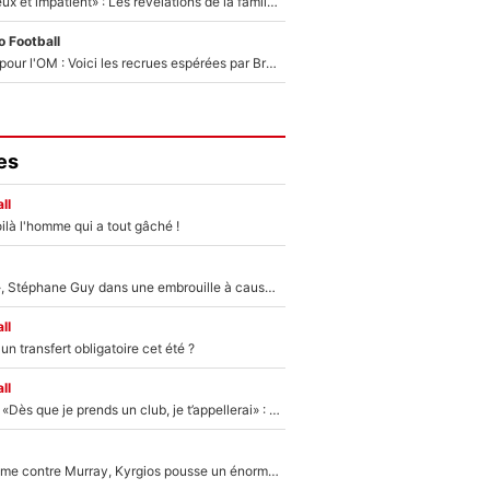
«Il est très heureux et impatient» : Les révélations de la famille Zidane sur sa prise de pouvoir en équipe de France !
 Football
Plus de 100M€ pour l'OM : Voici les recrues espérées par Bruno Genesio et Grégory Lorenzi après l’opération dégraissage
es
ll
ilà l'homme qui a tout gâché !
«Détester à vie», Stéphane Guy dans une embrouille à cause du PSG !
ll
n transfert obligatoire cet été ?
ll
Mercato - OM - «Dès que je prends un club, je t’appellerai» : La promesse de Marcelino au moment de claquer la porte
Victime de racisme contre Murray, Kyrgios pousse un énorme coup de gueule !