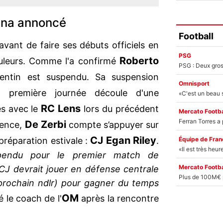
ina annoncé
Football
vant de faire ses débuts officiels en
PSG
Roberto
ouleurs. Comme l'a confirmé
rgentin est suspendu. Sa suspension
Omnisport
a première journée découle d'une
RC Lens
s avec le
lors du précédent
Mercato Footba
De Zerbi
sence,
compte s’appuyer sur
CJ Egan Riley
Équipe de Fran
 préparation estivale :
.
pendu pour le premier match de
Mercato Footba
J devrait jouer en défense centrale
 prochain ndlr) pour gagner du temps
OM
 le coach de l'
après la rencontre