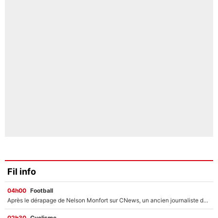
Fil info
04h00
Football
Après le dérapage de Nelson Monfort sur CNews, un ancien journaliste de France Télévisions relance la polémique sur les incendies en Gironde
02h30
Cyclisme