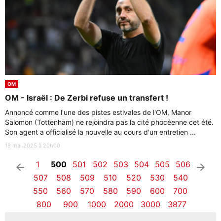
OM
OM - Israël : De Zerbi refuse un transfert !
Annoncé comme l'une des pistes estivales de l'OM, Manor
Salomon (Tottenham) ne rejoindra pas la cité phocéenne cet été.
Son agent a officialisé la nouvelle au cours d'un entretien ...
18 mai 2025 à 20h00
1
500
501
502
503
504
505
506
arrow_left
arrow_right
507
508
509
510
520
530
540
550
560
570
580
590
600
700
800
900
1000
2000
3000
3877