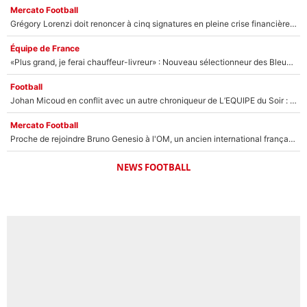
Mercato Football
Grégory Lorenzi doit renoncer à cinq signatures en pleine crise financière : L’IA propose sept noms à l’OM pour un mercato réussi... à seulement 5M€ !
Équipe de France
«Plus grand, je ferai chauffeur-livreur» : Nouveau sélectionneur des Bleus, Zinédine Zidane s’était imaginé un avenir très différent lorsqu'il était enfant
Football
Johan Micoud en conflit avec un autre chroniqueur de L’EQUIPE du Soir : «Pendant un moment, je ne les ai pas remis ensemble dans l'émission»
Mercato Football
Proche de rejoindre Bruno Genesio à l'OM, un ancien international français va finalement débarquer... sur RMC !
NEWS FOOTBALL