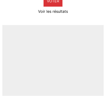
VOTER
Neal Maupay
4%
Voir les résultats
Amine Harit
3%
Faris Moumbagna
4%
Un autre joueur
5%
1461 personnes ont participé aux votes.