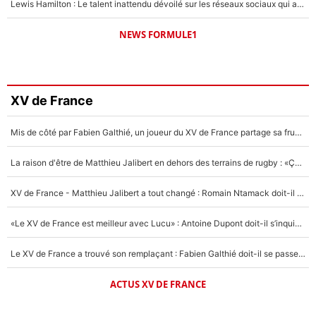
Lewis Hamilton : Le talent inattendu dévoilé sur les réseaux sociaux qui a impressionné Kim Kardashian pendant leurs vacances en amoureux !
NEWS FORMULE1
XV de France
Mis de côté par Fabien Galthié, un joueur du XV de France partage sa frustration : «ils ne me l’ont pas dit tout de suite»
La raison d'être de Matthieu Jalibert en dehors des terrains de rugby : «Ça m'atteint autant que si tu touches à un membre de ma famille»
XV de France - Matthieu Jalibert a tout changé : Romain Ntamack doit-il s’inquiéter pour sa place à un an de la Coupe du monde ?
«Le XV de France est meilleur avec Lucu» : Antoine Dupont doit-il s’inquiéter pour sa place ?
Le XV de France a trouvé son remplaçant : Fabien Galthié doit-il se passer d'Antoine Dupont ?
ACTUS XV DE FRANCE