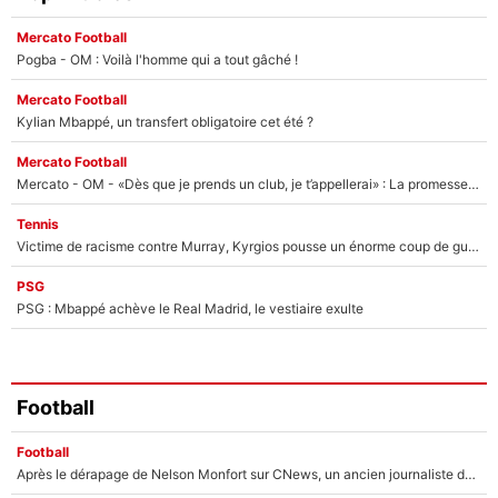
Mercato Football
Pogba - OM : Voilà l'homme qui a tout gâché !
Mercato Football
Kylian Mbappé, un transfert obligatoire cet été ?
Mercato Football
Mercato - OM - «Dès que je prends un club, je t’appellerai» : La promesse de Marcelino au moment de claquer la porte
Tennis
Victime de racisme contre Murray, Kyrgios pousse un énorme coup de gueule !
PSG
PSG : Mbappé achève le Real Madrid, le vestiaire exulte
Football
Football
Après le dérapage de Nelson Monfort sur CNews, un ancien journaliste de France Télévisions relance la polémique sur les incendies en Gironde