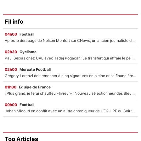
Fil info
04h00
Football
Après le dérapage de Nelson Monfort sur CNews, un ancien journaliste de France Télévisions relance la polémique sur les incendies en Gironde
02h30
Cyclisme
Paul Seixas chez UAE avec Tadej Pogacar : Le transfert qui effraie le peloton, «c’est la pire des choses qui puisse arriver»
02h00
Mercato Football
Grégory Lorenzi doit renoncer à cinq signatures en pleine crise financière : L’IA propose sept noms à l’OM pour un mercato réussi... à seulement 5M€ !
01h00
Équipe de France
«Plus grand, je ferai chauffeur-livreur» : Nouveau sélectionneur des Bleus, Zinédine Zidane s’était imaginé un avenir très différent lorsqu'il était enfant
00h00
Football
Johan Micoud en conflit avec un autre chroniqueur de L’EQUIPE du Soir : «Pendant un moment, je ne les ai pas remis ensemble dans l'émission»
Top Articles