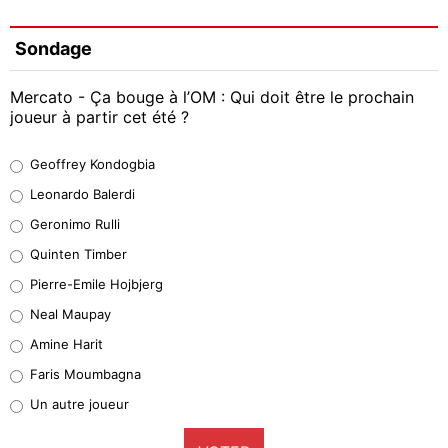
Sondage
Mercato - Ça bouge à l’OM : Qui doit être le prochain
joueur à partir cet été ?
Geoffrey Kondogbia
Geoffrey Kondogbia
38%
Leonardo Balerdi
Leonardo Balerdi
Geronimo Rulli
32%
Quinten Timber
Geronimo Rulli
Pierre-Emile Hojbjerg
4%
Neal Maupay
Quinten Timber
Amine Harit
1%
Faris Moumbagna
Pierre-Emile Hojbjerg
Un autre joueur
9%