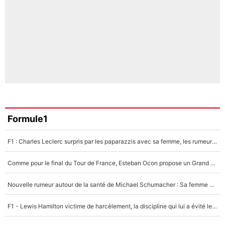
Formule1
F1 : Charles Leclerc surpris par les paparazzis avec sa femme, les rumeurs étaient vraies !
Comme pour le final du Tour de France, Esteban Ocon propose un Grand Prix de Formule 1 à Paris : «Autour de l’Arc de Triomphe, ce serait génial» !
Nouvelle rumeur autour de la santé de Michael Schumacher : Sa femme Corinna sort du silence
F1 - Lewis Hamilton victime de harcèlement, la discipline qui lui a évité le pire : «J'aurais probablement mal tourné»