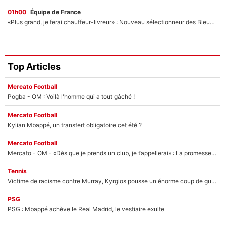
01h00
Équipe de France
«Plus grand, je ferai chauffeur-livreur» : Nouveau sélectionneur des Bleus, Zinédine Zidane s’était imaginé un avenir très différent lorsqu'il était enfant
Top Articles
Mercato Football
Pogba - OM : Voilà l'homme qui a tout gâché !
Mercato Football
Kylian Mbappé, un transfert obligatoire cet été ?
Mercato Football
Mercato - OM - «Dès que je prends un club, je t’appellerai» : La promesse de Marcelino au moment de claquer la porte
Tennis
Victime de racisme contre Murray, Kyrgios pousse un énorme coup de gueule !
PSG
PSG : Mbappé achève le Real Madrid, le vestiaire exulte