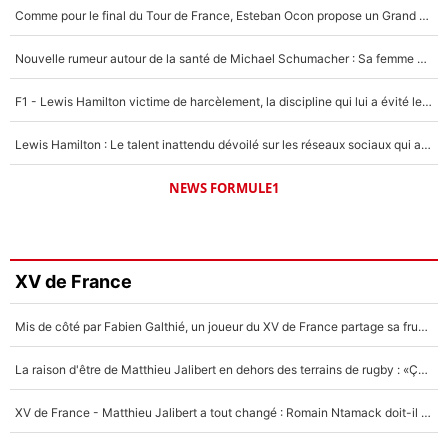
Comme pour le final du Tour de France, Esteban Ocon propose un Grand Prix de Formule 1 à Paris : «Autour de l’Arc de Triomphe, ce serait génial» !
Nouvelle rumeur autour de la santé de Michael Schumacher : Sa femme Corinna sort du silence
F1 - Lewis Hamilton victime de harcèlement, la discipline qui lui a évité le pire : «J'aurais probablement mal tourné»
Lewis Hamilton : Le talent inattendu dévoilé sur les réseaux sociaux qui a impressionné Kim Kardashian pendant leurs vacances en amoureux !
NEWS FORMULE1
XV de France
Mis de côté par Fabien Galthié, un joueur du XV de France partage sa frustration : «ils ne me l’ont pas dit tout de suite»
La raison d'être de Matthieu Jalibert en dehors des terrains de rugby : «Ça m'atteint autant que si tu touches à un membre de ma famille»
XV de France - Matthieu Jalibert a tout changé : Romain Ntamack doit-il s’inquiéter pour sa place à un an de la Coupe du monde ?