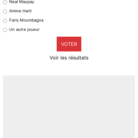
Neal Maupay
Quinten Timber
Amine Harit
1%
Faris Moumbagna
Pierre-Emile Hojbjerg
Un autre joueur
9%
VOTER
Neal Maupay
4%
Voir les résultats
Amine Harit
3%
Faris Moumbagna
4%
Un autre joueur
5%
1462 personnes ont participé aux votes.