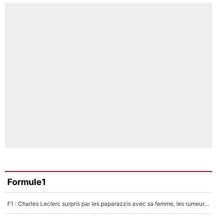
Formule1
F1 : Charles Leclerc surpris par les paparazzis avec sa femme, les rumeurs étaient vraies !