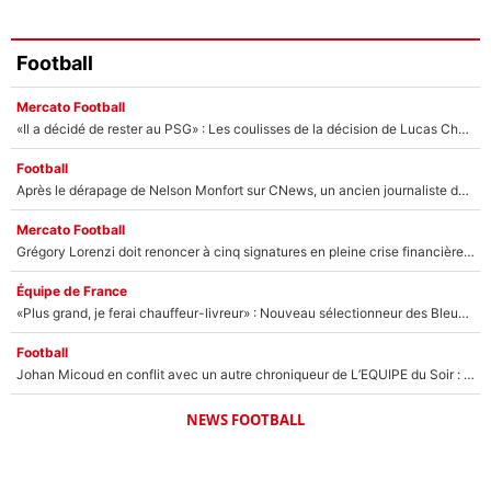
Football
Mercato Football
«Il a décidé de rester au PSG» : Les coulisses de la décision de Lucas Chevalier pour son transfert
Football
Après le dérapage de Nelson Monfort sur CNews, un ancien journaliste de France Télévisions relance la polémique sur les incendies en Gironde
Mercato Football
Grégory Lorenzi doit renoncer à cinq signatures en pleine crise financière : L’IA propose sept noms à l’OM pour un mercato réussi... à seulement 5M€ !
Équipe de France
«Plus grand, je ferai chauffeur-livreur» : Nouveau sélectionneur des Bleus, Zinédine Zidane s’était imaginé un avenir très différent lorsqu'il était enfant
Football
Johan Micoud en conflit avec un autre chroniqueur de L’EQUIPE du Soir : «Pendant un moment, je ne les ai pas remis ensemble dans l'émission»
NEWS FOOTBALL