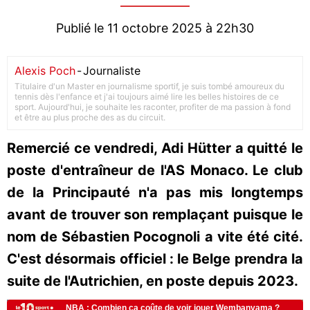
Publié le 11 octobre 2025 à 22h30
Alexis Poch
-
Journaliste
Titulaire d'un Master en journalisme sportif, je suis tombé amoureux du
tennis dès l'enfance et j'ai toujours aimé lire les belles histoires de ce
sport. Aujourd'hui, je souhaite les raconter, profiter de ma passion à fond
et être au plus proche des as du circuit.
Remercié ce vendredi, Adi Hütter a quitté le
poste d'entraîneur de l'AS Monaco. Le club
de la Principauté n'a pas mis longtemps
avant de trouver son remplaçant puisque le
nom de Sébastien Pocognoli a vite été cité.
C'est désormais officiel : le Belge prendra la
suite de l'Autrichien, en poste depuis 2023.