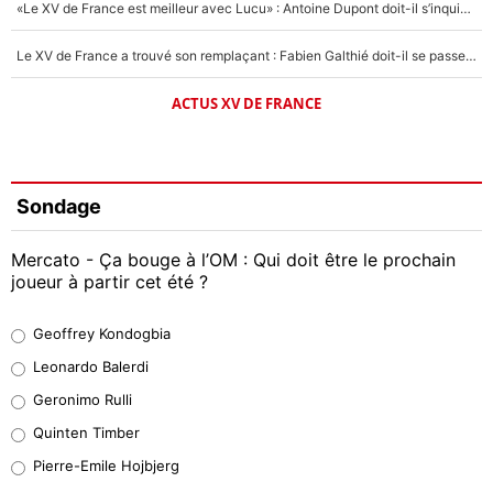
«Le XV de France est meilleur avec Lucu» : Antoine Dupont doit-il s’inquiéter pour sa place ?
Le XV de France a trouvé son remplaçant : Fabien Galthié doit-il se passer d'Antoine Dupont ?
ACTUS XV DE FRANCE
Sondage
Mercato - Ça bouge à l’OM : Qui doit être le prochain
joueur à partir cet été ?
Geoffrey Kondogbia
Geoffrey Kondogbia
38%
Leonardo Balerdi
Leonardo Balerdi
Geronimo Rulli
32%
Quinten Timber
Geronimo Rulli
Pierre-Emile Hojbjerg
4%