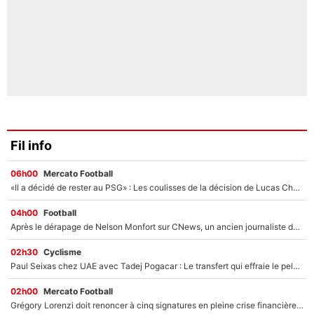
Fil info
06h00
Mercato Football
«Il a décidé de rester au PSG» : Les coulisses de la décision de Lucas Chevalier pour son transfert
04h00
Football
Après le dérapage de Nelson Monfort sur CNews, un ancien journaliste de France Télévisions relance la polémique sur les incendies en Gironde
02h30
Cyclisme
Paul Seixas chez UAE avec Tadej Pogacar : Le transfert qui effraie le peloton, «c’est la pire des choses qui puisse arriver»
02h00
Mercato Football
Grégory Lorenzi doit renoncer à cinq signatures en pleine crise financière : L’IA propose sept noms à l’OM pour un mercato réussi... à seulement 5M€ !