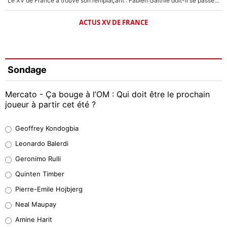
Le XV de France a trouvé son remplaçant : Fabien Galthié doit-il se passer d'Antoine Dupont ?
ACTUS XV DE FRANCE
Sondage
Mercato - Ça bouge à l’OM : Qui doit être le prochain
joueur à partir cet été ?
Geoffrey Kondogbia
Geoffrey Kondogbia
38%
Leonardo Balerdi
Leonardo Balerdi
Geronimo Rulli
32%
Quinten Timber
Geronimo Rulli
Pierre-Emile Hojbjerg
4%
Neal Maupay
Quinten Timber
Amine Harit
1%