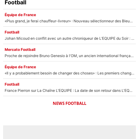
Football
Équipe de France
«Plus grand, je ferai chauffeur-livreur» : Nouveau sélectionneur des Bleus, Zinédine Zidane s’était imaginé un avenir très différent lorsqu'il était enfant
Football
Johan Micoud en conflit avec un autre chroniqueur de L’EQUIPE du Soir : «Pendant un moment, je ne les ai pas remis ensemble dans l'émission»
Mercato Football
Proche de rejoindre Bruno Genesio à l'OM, un ancien international français va finalement débarquer... sur RMC !
Équipe de France
«Il y a probablement besoin de changer des choses» : Les premiers changements de Zinedine Zidane en équipe de France sont révélés ?
Football
France Pierron sur La Chaîne L'EQUIPE : La date de son retour dans L'EQUIPE de Choc est connue... et c'était très attendu
NEWS FOOTBALL