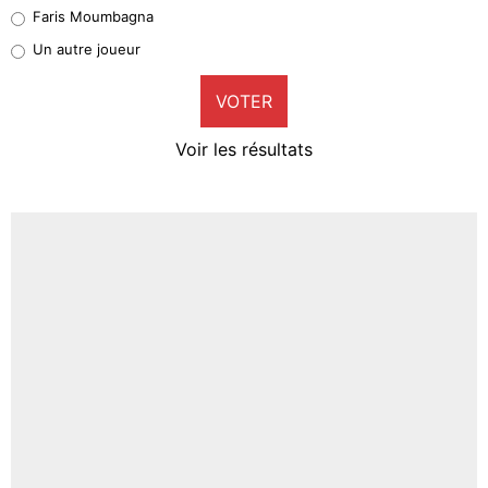
Faris Moumbagna
Pierre-Emile Hojbjerg
Un autre joueur
9%
VOTER
Neal Maupay
4%
Voir les résultats
Amine Harit
3%
Faris Moumbagna
4%
Un autre joueur
5%
1459 personnes ont participé aux votes.