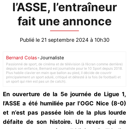
l’ASSE, l’entraîneur
fait une annonce
Publié le 21 septembre 2024 à 10h30
Bernard Colas
-
Journaliste
Passionné de sport, de cinéma et de télévision (à l’écran comme derrière)
depuis son enfance, Bernard est journaliste pour le 10 Sport depuis 2018.
Plus habile clavier en main que ballon au pied, il décide de couvrir
principalement un sport adulé, critiqué et détesté à la fois (le football) et
un sport qui n’en est pas un (le catch).
En ouverture de la 5e journée de Ligue 1,
l’ASSE a été humiliée par l’OGC Nice (8-0)
et n’est pas passée loin de la plus lourde
défaite de son histoire. Un revers qui ne