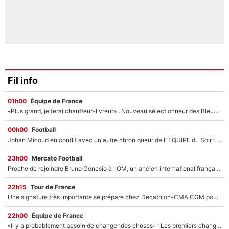
Fil info
01h00
Équipe de France
«Plus grand, je ferai chauffeur-livreur» : Nouveau sélectionneur des Bleus, Zinédine Zidane s’était imaginé un avenir très différent lorsqu'il était enfant
00h00
Football
Johan Micoud en conflit avec un autre chroniqueur de L’EQUIPE du Soir : «Pendant un moment, je ne les ai pas remis ensemble dans l'émission»
23h00
Mercato Football
Proche de rejoindre Bruno Genesio à l'OM, un ancien international français va finalement débarquer... sur RMC !
22h15
Tour de France
Une signature très importante se prépare chez Decathlon-CMA CGM pour aider Paul Seixas à gagner le Tour de France 2027
22h00
Équipe de France
«Il y a probablement besoin de changer des choses» : Les premiers changements de Zinedine Zidane en équipe de France sont révélés ?