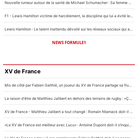
Nouvelle rumeur autour de la santé de Michael Schumacher : Sa femme Corinna sort du silence
F1 - Lewis Hamilton victime de harcèlement, la discipline qui lui a évité le pire : «J'aurais probablement mal tourné»
Lewis Hamilton : Le talent inattendu dévoilé sur les réseaux sociaux qui a impressionné Kim Kardashian pendant leurs vacances en amoureux !
NEWS FORMULE1
XV de France
Mis de côté par Fabien Galthié, un joueur du XV de France partage sa frustration : «ils ne me l’ont pas dit tout de suite»
La raison d'être de Matthieu Jalibert en dehors des terrains de rugby : «Ça m'atteint autant que si tu touches à un membre de ma famille»
XV de France - Matthieu Jalibert a tout changé : Romain Ntamack doit-il s’inquiéter pour sa place à un an de la Coupe du monde ?
«Le XV de France est meilleur avec Lucu» : Antoine Dupont doit-il s’inquiéter pour sa place ?