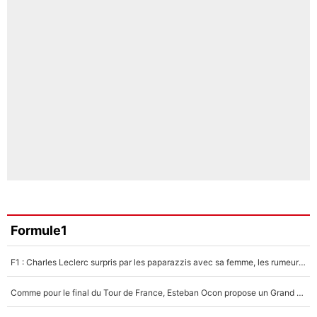
Formule1
F1 : Charles Leclerc surpris par les paparazzis avec sa femme, les rumeurs étaient vraies !
Comme pour le final du Tour de France, Esteban Ocon propose un Grand Prix de Formule 1 à Paris : «Autour de l’Arc de Triomphe, ce serait génial» !