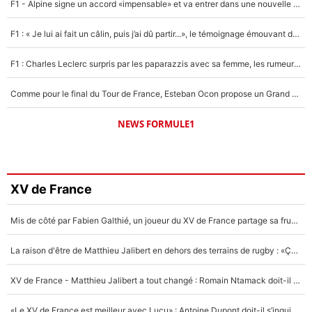
F1 - Alpine signe un accord «impensable» et va entrer dans une nouvelle dimension : Grande nouvelle pour Pierre Gasly !
F1 : « Je lui ai fait un câlin, puis j’ai dû partir...», le témoignage émouvant de Max Verstappen sur sa fille
F1 : Charles Leclerc surpris par les paparazzis avec sa femme, les rumeurs étaient vraies !
Comme pour le final du Tour de France, Esteban Ocon propose un Grand Prix de Formule 1 à Paris : «Autour de l’Arc de Triomphe, ce serait génial» !
NEWS FORMULE1
XV de France
Mis de côté par Fabien Galthié, un joueur du XV de France partage sa frustration : «ils ne me l’ont pas dit tout de suite»
La raison d'être de Matthieu Jalibert en dehors des terrains de rugby : «Ça m'atteint autant que si tu touches à un membre de ma famille»
XV de France - Matthieu Jalibert a tout changé : Romain Ntamack doit-il s’inquiéter pour sa place à un an de la Coupe du monde ?
«Le XV de France est meilleur avec Lucu» : Antoine Dupont doit-il s’inquiéter pour sa place ?