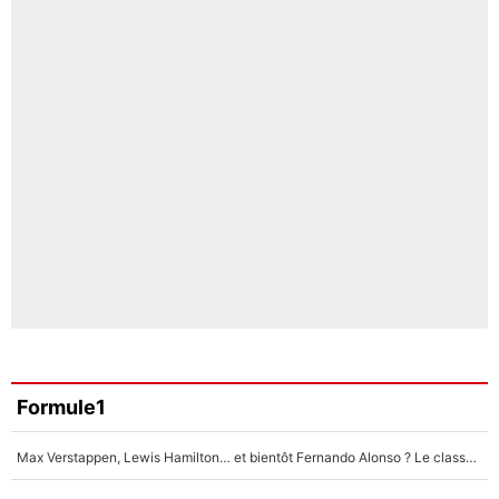
Formule1
Max Verstappen, Lewis Hamilton… et bientôt Fernando Alonso ? Le classement des pilotes les mieux payés en Formule 1 risque de changer !