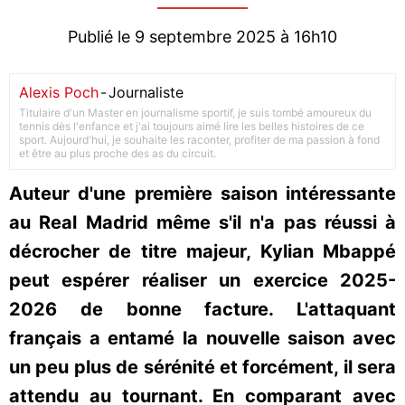
Publié le 9 septembre 2025 à 16h10
Alexis Poch
-
Journaliste
Titulaire d'un Master en journalisme sportif, je suis tombé amoureux du
tennis dès l'enfance et j'ai toujours aimé lire les belles histoires de ce
sport. Aujourd'hui, je souhaite les raconter, profiter de ma passion à fond
et être au plus proche des as du circuit.
Auteur d'une première saison intéressante
au Real Madrid même s'il n'a pas réussi à
décrocher de titre majeur, Kylian Mbappé
peut espérer réaliser un exercice 2025-
2026 de bonne facture. L'attaquant
français a entamé la nouvelle saison avec
un peu plus de sérénité et forcément, il sera
attendu au tournant. En comparant avec