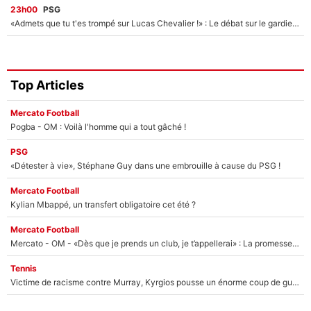
23h00
PSG
«Admets que tu t'es trompé sur Lucas Chevalier !» : Le débat sur le gardien du PSG vire au clash à l'After Foot
Top Articles
Mercato Football
Pogba - OM : Voilà l'homme qui a tout gâché !
PSG
«Détester à vie», Stéphane Guy dans une embrouille à cause du PSG !
Mercato Football
Kylian Mbappé, un transfert obligatoire cet été ?
Mercato Football
Mercato - OM - «Dès que je prends un club, je t’appellerai» : La promesse de Marcelino au moment de claquer la porte
Tennis
Victime de racisme contre Murray, Kyrgios pousse un énorme coup de gueule !