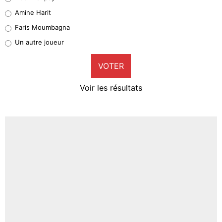
Quinten Timber
Amine Harit
1%
Faris Moumbagna
Pierre-Emile Hojbjerg
Un autre joueur
9%
VOTER
Neal Maupay
4%
Voir les résultats
Amine Harit
3%
Faris Moumbagna
4%
Un autre joueur
5%
1620 personnes ont participé aux votes.