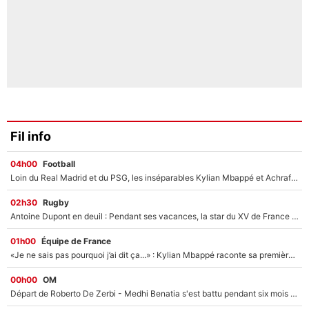
Fil info
04h00
Football
Loin du Real Madrid et du PSG, les inséparables Kylian Mbappé et Achraf Hakimi changent d'équipe le temps d'une journée !
02h30
Rugby
Antoine Dupont en deuil : Pendant ses vacances, la star du XV de France a perdu sa grand-mère
01h00
Équipe de France
«Je ne sais pas pourquoi j’ai dit ça...» : Kylian Mbappé raconte sa première rencontre avec Zinédine Zidane (et c’est très drôle)
00h00
OM
Départ de Roberto De Zerbi - Medhi Benatia s'est battu pendant six mois pour le retenir à l'OM, le PSG a été le naufrage de trop : «Je pars avec toi»