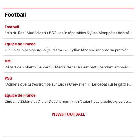
Football
Football
Loin du Real Madrid et du PSG, les inséparables Kylian Mbappé et Achraf Hakimi changent d'équipe le temps d'une journée !
Équipe de France
«Je ne sais pas pourquoi j’ai dit ça...» : Kylian Mbappé raconte sa première rencontre avec Zinédine Zidane (et c’est très drôle)
OM
Départ de Roberto De Zerbi - Medhi Benatia s'est battu pendant six mois pour le retenir à l'OM, le PSG a été le naufrage de trop : «Je pars avec toi»
PSG
«Admets que tu t'es trompé sur Lucas Chevalier !» : Le débat sur le gardien du PSG vire au clash à l'After Foot
Équipe de France
Zinédine Zidane et Didier Deschamps : «Ils n’étaient pas proches», les confidences d’un membre de l’équipe de France 1998 sur leur relation spéciale
NEWS FOOTBALL