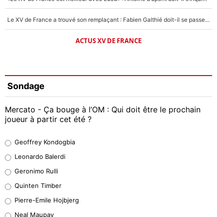
Le XV de France a trouvé son remplaçant : Fabien Galthié doit-il se passer d'Antoine Dupont ?
ACTUS XV DE FRANCE
Sondage
Mercato - Ça bouge à l’OM : Qui doit être le prochain
joueur à partir cet été ?
Geoffrey Kondogbia
Geoffrey Kondogbia
38%
Leonardo Balerdi
Leonardo Balerdi
Geronimo Rulli
32%
Quinten Timber
Geronimo Rulli
Pierre-Emile Hojbjerg
5%
Neal Maupay