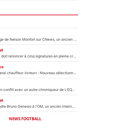
Après le dérapage de Nelson Monfort sur CNews, un ancien journaliste de France Télévisions relance la polémique sur les incendies en Gironde
ll
Grégory Lorenzi doit renoncer à cinq signatures en pleine crise financière : L’IA propose sept noms à l’OM pour un mercato réussi... à seulement 5M€ !
ce
«Plus grand, je ferai chauffeur-livreur» : Nouveau sélectionneur des Bleus, Zinédine Zidane s’était imaginé un avenir très différent lorsqu'il était enfant
Johan Micoud en conflit avec un autre chroniqueur de L’EQUIPE du Soir : «Pendant un moment, je ne les ai pas remis ensemble dans l'émission»
ll
Proche de rejoindre Bruno Genesio à l'OM, un ancien international français va finalement débarquer... sur RMC !
NEWS FOOTBALL