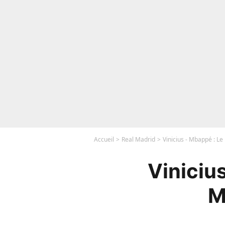
Accueil
Real Madrid
Vinicius - Mbappé : Le
Viniciu
M