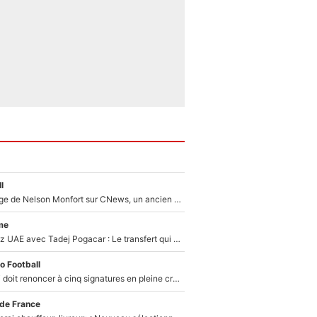
l
Après le dérapage de Nelson Monfort sur CNews, un ancien journaliste de France Télévisions relance la polémique sur les incendies en Gironde
me
Paul Seixas chez UAE avec Tadej Pogacar : Le transfert qui effraie le peloton, «c’est la pire des choses qui puisse arriver»
o Football
Grégory Lorenzi doit renoncer à cinq signatures en pleine crise financière : L’IA propose sept noms à l’OM pour un mercato réussi... à seulement 5M€ !
 de France