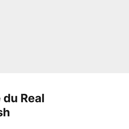
 du Real
sh