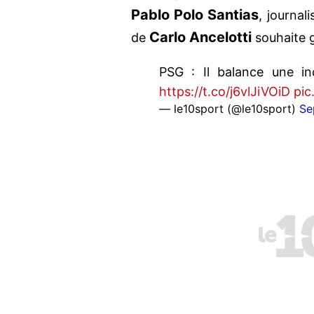
Pablo Polo Santias
, journal
Carlo Ancelotti
de
souhaite g
PSG : Il balance une i
https://t.co/j6vlJiVOiD
pic
— le10sport (@le10sport)
Se