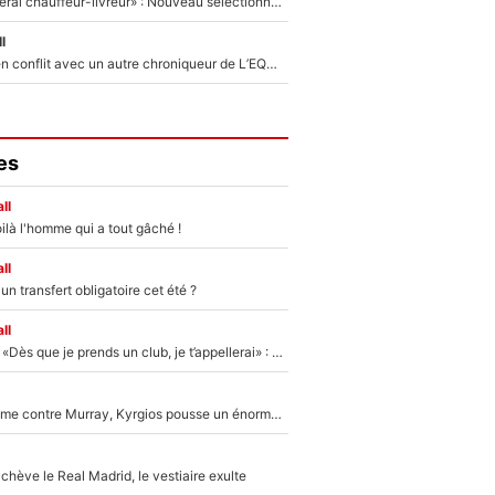
«Plus grand, je ferai chauffeur-livreur» : Nouveau sélectionneur des Bleus, Zinédine Zidane s’était imaginé un avenir très différent lorsqu'il était enfant
l
Johan Micoud en conflit avec un autre chroniqueur de L’EQUIPE du Soir : «Pendant un moment, je ne les ai pas remis ensemble dans l'émission»
es
ll
ilà l'homme qui a tout gâché !
ll
n transfert obligatoire cet été ?
ll
Mercato - OM - «Dès que je prends un club, je t’appellerai» : La promesse de Marcelino au moment de claquer la porte
Victime de racisme contre Murray, Kyrgios pousse un énorme coup de gueule !
hève le Real Madrid, le vestiaire exulte