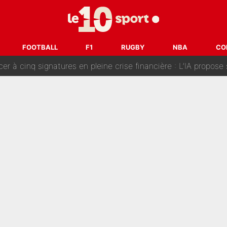
fort sur CNews, un ancien journaliste de France Télévisions relance la 
dej Pogacar : Le transfert qui effraie le peloton, «c’est la 
FOOTBALL
F1
RUGBY
NBA
CO
nq signatures en pleine crise financière : L’IA propose sept noms à l’OM po
reur» : Nouveau sélectionneur des Bleus, Zinédine Zidane s’était imaginé un av
 autre chroniqueur de L’EQUIPE du Soir : «Pendant un moment, je ne les 