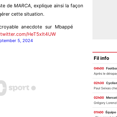
iste de
MARCA
, explique ainsi la façon
érer cette situation.
ncroyable anecdote sur Mbappé
.twitter.com/HeT5xIt4UW
ptember 5, 2024
Fil info
04h00
Footbal
02h30
Cyclis
02h00
Mercat
01h00
Équipe