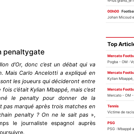
00h00
Footbal
Top Articl
un penaltygate
Mercato Footba
Pogba - OM : Vo
lon d’Or, donc c’est un débat qui va
n. Mais Carlo Ancelotti a expliqué en
Mercato Footba
Kylian Mbappé, u
ont les joueurs qui décideront entre
e fois c’était Kylian Mbappé, mais c’est
Mercato Footba
nné le penalty pour donner de la
it pas marqué après trois matches en
Tennis
ochain penalty ? On ne le sait pas
»,
ps le journaliste espagnol auprès
PSG
PSG : Mbappé ac
oursuivre.