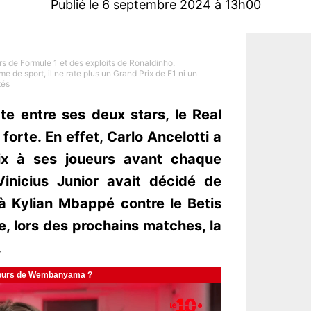
Publié le 6 septembre 2024 à 13h00
rs de Formule 1 et des exploits de Ronaldinho.
e de sport, il ne rate plus un Grand Prix de F1 ni un
tés
te entre ses deux stars, le Real
forte. En effet, Carlo Ancelotti a
oix à ses joueurs avant chaque
Vinicius Junior avait décidé de
 à Kylian Mbappé contre le Betis
e, lors des prochains matches, la
.