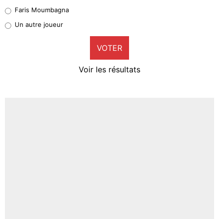
1%
Faris Moumbagna
Pierre-Emile Hojbjerg
Un autre joueur
9%
VOTER
Neal Maupay
4%
Voir les résultats
Amine Harit
3%
Faris Moumbagna
5%
Un autre joueur
5%
1537 personnes ont participé aux votes.