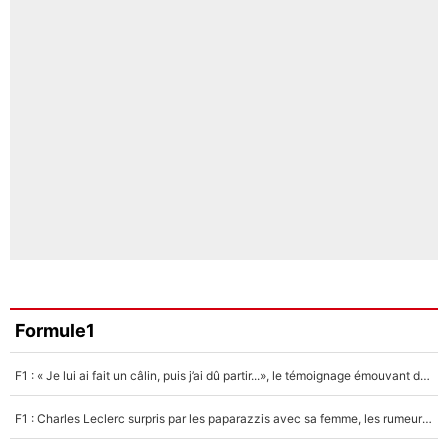
Formule1
F1 : « Je lui ai fait un câlin, puis j’ai dû partir...», le témoignage émouvant de Max Verstappen sur sa fille
F1 : Charles Leclerc surpris par les paparazzis avec sa femme, les rumeurs étaient vraies !