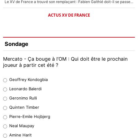
Le XV de France a trouvé son remplaçant : Fabien Galthié doit-il se passer d'Antoine Dupont ?
ACTUS XV DE FRANCE
Sondage
Mercato - Ça bouge à l’OM : Qui doit être le prochain
joueur à partir cet été ?
Geoffrey Kondogbia
Geoffrey Kondogbia
38%
Leonardo Balerdi
Leonardo Balerdi
Geronimo Rulli
32%
Quinten Timber
Geronimo Rulli
Pierre-Emile Hojbjerg
5%
Neal Maupay
Quinten Timber
Amine Harit