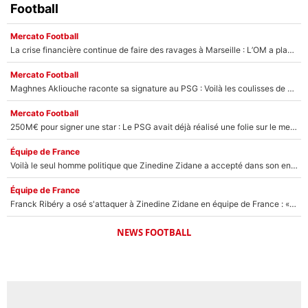
Football
Mercato Football
La crise financière continue de faire des ravages à Marseille : L’OM a placé 12 joueurs sur le marché des transferts… et ça pourrait lui rapporter près de 100M€ !
Mercato Football
Maghnes Akliouche raconte sa signature au PSG : Voilà les coulisses de son transfert de rêve à 50M€
Mercato Football
250M€ pour signer une star : Le PSG avait déjà réalisé une folie sur le mercato bien avant Neymar !
Équipe de France
Voilà le seul homme politique que Zinedine Zidane a accepté dans son entourage : «Je garde un très bon souvenir de lui»
Équipe de France
Franck Ribéry a osé s'attaquer à Zinedine Zidane en équipe de France : «Je n'aurais jamais fait ça»
NEWS FOOTBALL