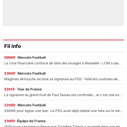
Fil info
00h00
Mercato Football
La crise financière continue de faire des ravages à Marseille : L’OM a placé 12 joueurs sur le marché des transferts… et ça pourrait lui rapporter près de 100M€ !
23h00
Mercato Football
Maghnes Akliouche raconte sa signature au PSG : Voilà les coulisses de son transfert de rêve à 50M€
22h15
Tour de France
La signature du grand rival de Paul Seixas est confirmée... et c'est une excellente nouvelle pour l'équipe Decathlon-CMA CGM !
22h00
Mercato Football
250M€ pour signer une star : Le PSG avait déjà réalisé une folie sur le mercato bien avant Neymar !
21h00
Équipe de France
Voilà le seul homme politique que Zinedine Zidane a accepté dans son entourage : «Je garde un très bon souvenir de lui»