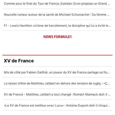
Comme pour le final du Tour de France, Esteban Ocon propose un Grand Prix de Formule 1 à Paris : «Autour de l’Arc de Triomphe, ce serait génial» !
Nouvelle rumeur autour de la santé de Michael Schumacher : Sa femme Corinna sort du silence
F1 - Lewis Hamilton victime de harcèlement, la discipline qui lui a évité le pire : «J'aurais probablement mal tourné»
NEWS FORMULE1
XV de France
Mis de côté par Fabien Galthié, un joueur du XV de France partage sa frustration : «ils ne me l’ont pas dit tout de suite»
La raison d'être de Matthieu Jalibert en dehors des terrains de rugby : «Ça m'atteint autant que si tu touches à un membre de ma famille»
XV de France - Matthieu Jalibert a tout changé : Romain Ntamack doit-il s’inquiéter pour sa place à un an de la Coupe du monde ?
«Le XV de France est meilleur avec Lucu» : Antoine Dupont doit-il s’inquiéter pour sa place ?