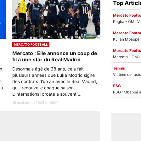
Top Articl
Mercato Footba
Pogba - OM : Vo
Mercato Footba
Kylian Mbappé, u
MERCATO FOOTBALL
Mercato Footba
Mercato : Elle annonce un coup de
fil à une star du Real Madrid
Tennis
un
Désormais âgé de 38 ans, cela fait
plusieurs années que Luka Modric signe
e
des contrats d’un an avec le Real Madrid,
PSG
au
qu’il renouvelle chaque saison.
PSG : Mbappé ac
L’international croate a souvent ...
16 septembre 2023 à 14h00