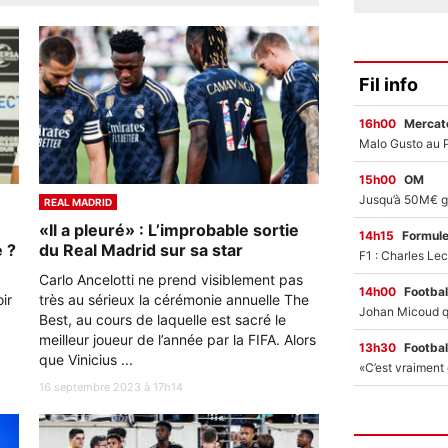
Fil info
16h00
Mercato
15h00
OM
REAL MADRID
u
«Il a pleuré» : L’improbable sortie
14h15
Formul
 ?
du Real Madrid sur sa star
a
Carlo Ancelotti ne prend visiblement pas
14h00
Footbal
ir
très au sérieux la cérémonie annuelle The
Best, au cours de laquelle est sacré le
meilleur joueur de l’année par la FIFA. Alors
13h30
Footbal
que Vinicius ...
16 septembre 2023 à 17h14