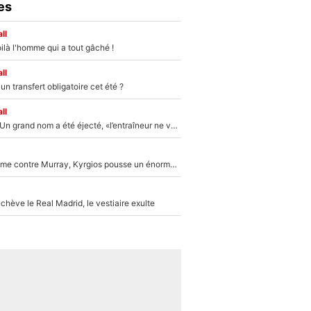
es
ll
ilà l'homme qui a tout gâché !
ll
n transfert obligatoire cet été ?
ll
Mercato - OM : Un grand nom a été éjecté, «l’entraîneur ne voulait pas me conserver»
Victime de racisme contre Murray, Kyrgios pousse un énorme coup de gueule !
hève le Real Madrid, le vestiaire exulte