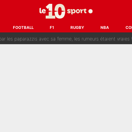
rique donne son feu vert pour le transfert du Français qui po
OM annonce un changement important qui va faire du bien à 
FOOTBALL
F1
RUGBY
NBA
CO
 par les paparazzis avec sa femme, les rumeurs étaient vraies 
e du Soir : Cette déclaration dans l’émission lui a valu un 
es» : Pierre Ménès attaque les chroniqueurs de l’After Foot… et s’en