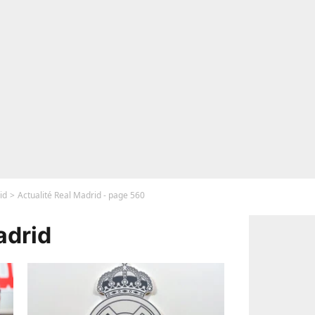
id
Actualité Real Madrid - page 560
adrid