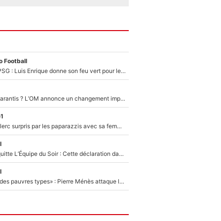
 Football
Malo Gusto au PSG : Luis Enrique donne son feu vert pour le transfert du Français qui pourrait atteindre une somme record
Jusqu’à 50M€ garantis ? L’OM annonce un changement important qui va faire du bien à ses finances !
e1
F1 : Charles Leclerc surpris par les paparazzis avec sa femme, les rumeurs étaient vraies !
l
Johan Micoud quitte L’Équipe du Soir : Cette déclaration dans l’émission lui a valu un clash avec cet ancien joueur du PSG
l
«C’est vraiment des pauvres types» : Pierre Ménès attaque les chroniqueurs de l’After Foot… et s’en prend violemment à Walid Acherchour