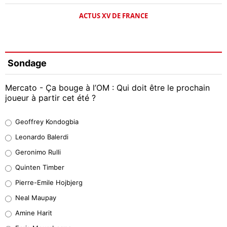
ACTUS XV DE FRANCE
Sondage
Mercato - Ça bouge à l’OM : Qui doit être le prochain
joueur à partir cet été ?
Geoffrey Kondogbia
Geoffrey Kondogbia
38%
Leonardo Balerdi
Leonardo Balerdi
Geronimo Rulli
32%
Quinten Timber
Geronimo Rulli
Pierre-Emile Hojbjerg
5%
Neal Maupay
Quinten Timber
Amine Harit
1%