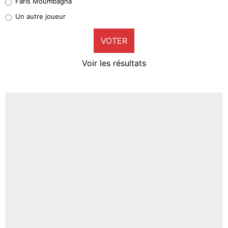
Faris Moumbagna
Pierre-Emile Hojbjerg
Un autre joueur
9%
VOTER
Neal Maupay
4%
Voir les résultats
Amine Harit
3%
Faris Moumbagna
4%
Un autre joueur
5%
1667 personnes ont participé aux votes.