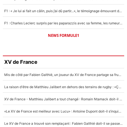
F1 : « Je lui ai fait un câlin, puis j’ai dû partir...», le témoignage émouvant de Max Verstappen sur sa fille
F1 : Charles Leclerc surpris par les paparazzis avec sa femme, les rumeurs étaient vraies !
NEWS FORMULE1
XV de France
Mis de côté par Fabien Galthié, un joueur du XV de France partage sa frustration : «ils ne me l’ont pas dit tout de suite»
La raison d'être de Matthieu Jalibert en dehors des terrains de rugby : «Ça m'atteint autant que si tu touches à un membre de ma famille»
XV de France - Matthieu Jalibert a tout changé : Romain Ntamack doit-il s’inquiéter pour sa place à un an de la Coupe du monde ?
«Le XV de France est meilleur avec Lucu» : Antoine Dupont doit-il s’inquiéter pour sa place ?
Le XV de France a trouvé son remplaçant : Fabien Galthié doit-il se passer d'Antoine Dupont ?