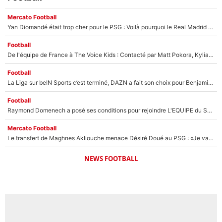
Mercato Football
Yan Diomandé était trop cher pour le PSG : Voilà pourquoi le Real Madrid a accepté de payer la somme record de 140M€ pour boucler son transfert !
Football
De l'équipe de France à The Voice Kids : Contacté par Matt Pokora, Kylian Mbappé a accepté de jouer un rôle inédit sur TF1 !
Football
La Liga sur beIN Sports c’est terminé, DAZN a fait son choix pour Benjamin Da Silva et Omar Da Fonseca !
Football
Raymond Domenech a posé ses conditions pour rejoindre L'EQUIPE du Soir : Il refuse de faire l'émission avec un autre chroniqueur !
Mercato Football
Le transfert de Maghnes Akliouche menace Désiré Doué au PSG : «Je valide à 200%»
NEWS FOOTBALL