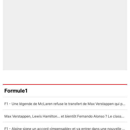
Formule1
F1 - Une légende de McLaren refuse le transfert de Max Verstappen qui pourrait «faire des vagues» et plomber l'ambiance dans l'équipe
Max Verstappen, Lewis Hamilton… et bientôt Fernando Alonso ? Le classement des pilotes les mieux payés en Formule 1 risque de changer !
F1 - Alpine signe un accord «impensable» et va entrer dans une nouvelle dimension : Grande nouvelle pour Pierre Gasly !