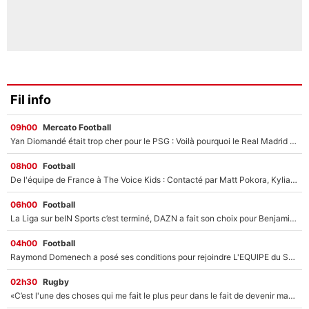
Fil info
09h00
Mercato Football
Yan Diomandé était trop cher pour le PSG : Voilà pourquoi le Real Madrid a accepté de payer la somme record de 140M€ pour boucler son transfert !
08h00
Football
De l'équipe de France à The Voice Kids : Contacté par Matt Pokora, Kylian Mbappé a accepté de jouer un rôle inédit sur TF1 !
06h00
Football
La Liga sur beIN Sports c’est terminé, DAZN a fait son choix pour Benjamin Da Silva et Omar Da Fonseca !
04h00
Football
Raymond Domenech a posé ses conditions pour rejoindre L'EQUIPE du Soir : Il refuse de faire l'émission avec un autre chroniqueur !
02h30
Rugby
«C’est l'une des choses qui me fait le plus peur dans le fait de devenir maman» : En couple avec Antoine Dupont, Iris Mittenaere s'inquiète déjà pour ses futurs enfants !