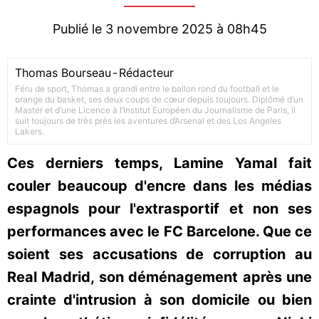
Publié le 3 novembre 2025 à 08h45
Thomas Bourseau
-
Rédacteur
Féru de sport, Thomas a grandi entre le ballon rond du football et le
orange du basket, ses deux coups de cœur depuis toujours. Diplômé d’un
Master et d’une Licence à l’Institut Européen du Journalisme de Paris, il
suit toujours de très près les aventures d’Arsenal et des Los Angeles
Lakers.
Ces derniers temps, Lamine Yamal fait
couler beaucoup d'encre dans les médias
espagnols pour l'extrasportif et non ses
performances avec le FC Barcelone. Que ce
soient ses accusations de corruption au
Real Madrid, son déménagement après une
crainte d'intrusion à son domicile ou bien