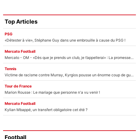
Top Articles
PSG
«Détester à vie», Stéphane Guy dans une embrouille à cause du PSG !
Mercato Football
Mercato - OM - «Dès que je prends un club, je t’appellerai» : La promesse de Marcelino au moment de claquer la porte
Tennis
Victime de racisme contre Murray, Kyrgios pousse un énorme coup de gueule !
Tour de France
Marion Rousse : Le mariage que personne n'a vu venir !
Mercato Football
Kylian Mbappé, un transfert obligatoire cet été ?
Football