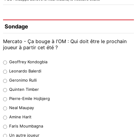
Sondage
Mercato - Ça bouge à l’OM : Qui doit être le prochain
joueur à partir cet été ?
Geoffrey Kondogbia
Geoffrey Kondogbia
38%
Leonardo Balerdi
Leonardo Balerdi
Geronimo Rulli
32%
Quinten Timber
Geronimo Rulli
Pierre-Emile Hojbjerg
5%
Neal Maupay
Quinten Timber
Amine Harit
1%
Faris Moumbagna
Pierre-Emile Hojbjerg
Un autre joueur