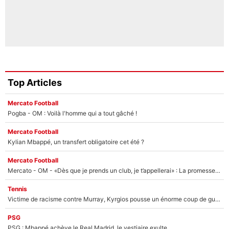
Top Articles
Mercato Football
Pogba - OM : Voilà l'homme qui a tout gâché !
Mercato Football
Kylian Mbappé, un transfert obligatoire cet été ?
Mercato Football
Mercato - OM - «Dès que je prends un club, je t’appellerai» : La promesse de Marcelino au moment de claquer la porte
Tennis
Victime de racisme contre Murray, Kyrgios pousse un énorme coup de gueule !
PSG
PSG : Mbappé achève le Real Madrid, le vestiaire exulte