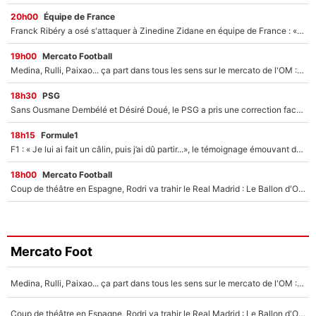
20h00
Équipe de France
Franck Ribéry a osé s'attaquer à Zinedine Zidane en équipe de France : «Je n'aurais jamais fait ça»
19h00
Mercato Football
Medina, Rulli, Paixao... ça part dans tous les sens sur le mercato de l'OM : Frank McCourt va enfin récupérer l'argent qu'il attend ?
18h30
PSG
Sans Ousmane Dembélé et Désiré Doué, le PSG a pris une correction face à Majorque : Luis Enrique attend avec impatience des renforts !
18h15
Formule1
F1 : « Je lui ai fait un câlin, puis j’ai dû partir...», le témoignage émouvant de Max Verstappen sur sa fille
18h00
Mercato Football
Coup de théâtre en Espagne, Rodri va trahir le Real Madrid : Le Ballon d'Or a choisi de signer au FC Barcelone !
Mercato Foot
Medina, Rulli, Paixao... ça part dans tous les sens sur le mercato de l'OM : Frank McCourt va enfin récupérer l'argent qu'il attend ?
Coup de théâtre en Espagne, Rodri va trahir le Real Madrid : Le Ballon d'Or a choisi de signer au FC Barcelone !