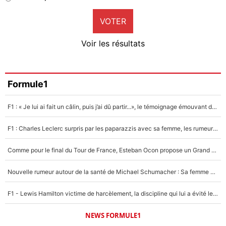
9%
VOTER
Neal Maupay
4%
Voir les résultats
Amine Harit
3%
Faris Moumbagna
Formule1
5%
F1 : « Je lui ai fait un câlin, puis j’ai dû partir...», le témoignage émouvant de Max Verstappen sur sa fille
Un autre joueur
5%
F1 : Charles Leclerc surpris par les paparazzis avec sa femme, les rumeurs étaient vraies !
1521 personnes ont participé aux votes.
Comme pour le final du Tour de France, Esteban Ocon propose un Grand Prix de Formule 1 à Paris : «Autour de l’Arc de Triomphe, ce serait génial» !
Nouvelle rumeur autour de la santé de Michael Schumacher : Sa femme Corinna sort du silence
F1 - Lewis Hamilton victime de harcèlement, la discipline qui lui a évité le pire : «J'aurais probablement mal tourné»
NEWS FORMULE1